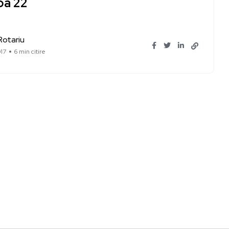
pa 22
Rotariu
017
6 min citire