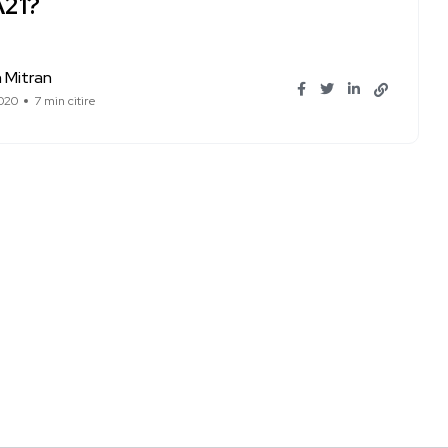
A21?
 Mitran
020
7 min citire