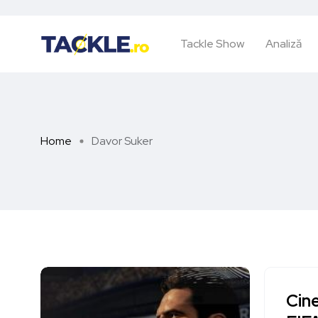
Tackle Show
Analiză
Home
Davor Suker
Cine