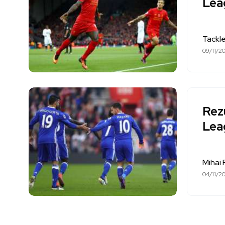
Lea
Tackl
09/11/20
Rez
Leag
Mihai 
04/11/20