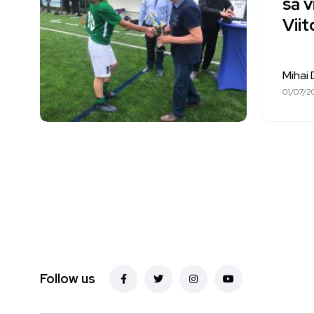
să v
Viit
Mihai
01/07/2
Follow us