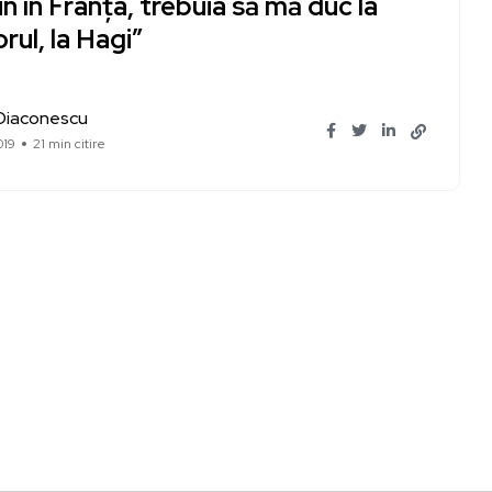
in în Franţa, trebuia să mă duc la
orul, la Hagi”
 Diaconescu
019
21 min citire