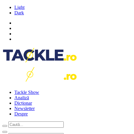
Light
Dark
Tackle Show
Analiză
Dicționar
Newsletter
Despre