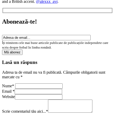
and a British accent.
@alexxx_avr
.
Abonează-te!
Îți trimitem cele mai bune articole publicate de publicațiile independete care
scriu despre fotbal în limba română.
Lasă un răspuns
Adresa ta de email nu va fi publicată.
Câmpurile obligatorii sunt
marcate cu
*
Nume
*
Email
*
Website
Scrie comentariul tău aici...
*