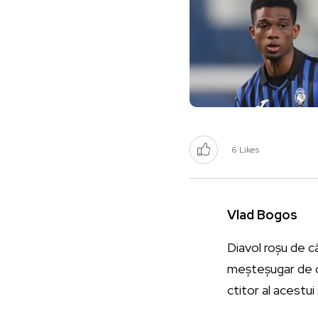
6
Likes
Vlad Bogos
Diavol roșu de c
meșteșugar de cu
ctitor al acestui 