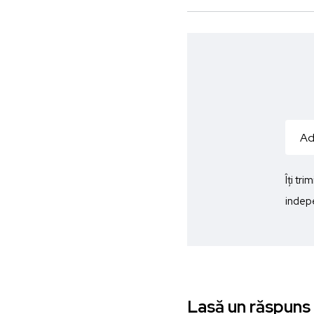
Îți tr
indepe
Lasă un răspuns