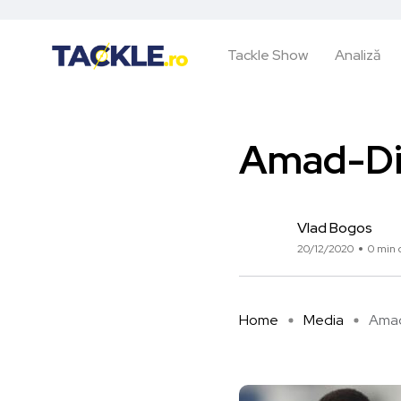
Tackle Show
Analiză
Amad-Di
Vlad Bogos
20/12/2020
0 min c
Home
Media
Amad