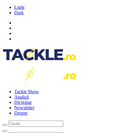
Light
Dark
Tackle Show
Analiză
Dicționar
Newsletter
Despre