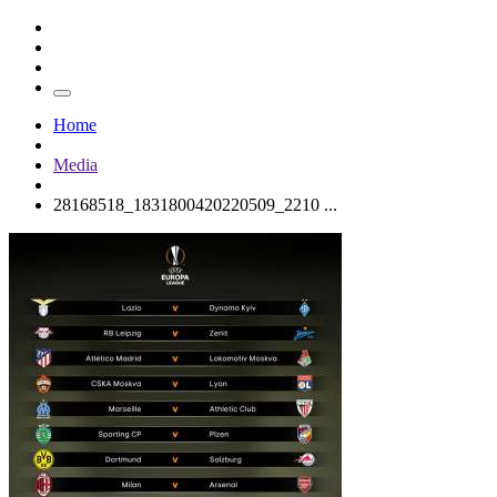
Home
Media
28168518_1831800420220509_2210 ...