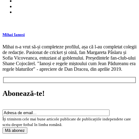
Mihai Ianosi
Mihai n-a vrut să-și completeze profilul, așa că l-au completat colegii
de redacție. Pasionat de cricket și oină, fan Margareta Pâslaru și
Sofia Vicoveanca, entuziast al goblenului. Președintele fan-club-ului
Shane Cojocărel. "Ianoși e regele miștoului cum Jean Pădureanu era
regele blaturilor" - apreciere de Dan Dracea, din aprilie 2019.
Abonează-te!
Îți trimitem cele mai bune articole publicate de publicațiile independete care
scriu despre fotbal în limba română.