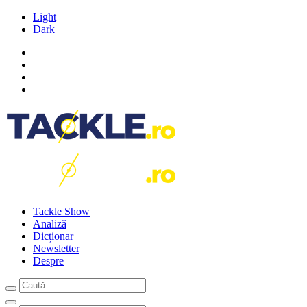
Light
Dark
Tackle Show
Analiză
Dicționar
Newsletter
Despre