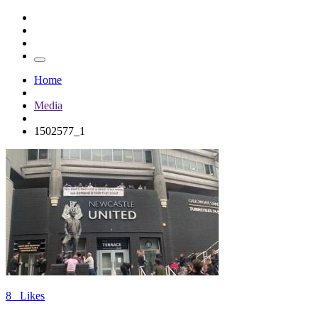
Home
Media
1502577_1
8
Likes