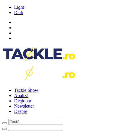
Light
Dark
Tackle Show
Analiză
Dicționar
Newsletter
Despre