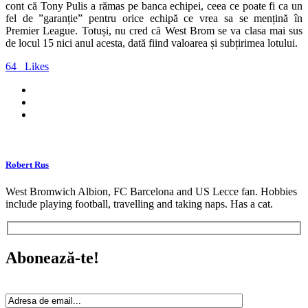
cont că Tony Pulis a rămas pe banca echipei, ceea ce poate fi ca un
fel de ”garanție” pentru orice echipă ce vrea sa se mențină în
Premier League. Totuși, nu cred că West Brom se va clasa mai sus
de locul 15 nici anul acesta, dată fiind valoarea și subțirimea lotului.
64
Likes
Robert Rus
West Bromwich Albion, FC Barcelona and US Lecce fan. Hobbies
include playing football, travelling and taking naps. Has a cat.
Abonează-te!