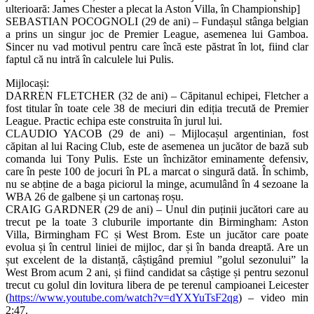
ulterioară: James Chester a plecat la Aston Villa, în Championship]
SEBASTIAN POCOGNOLI (29 de ani) – Fundașul stânga belgian
a prins un singur joc de Premier League, asemenea lui Gamboa.
Sincer nu vad motivul pentru care încă este păstrat în lot, fiind clar
faptul că nu intră în calculele lui Pulis.
Mijlocași:
DARREN FLETCHER (32 de ani) – Căpitanul echipei, Fletcher a
fost titular în toate cele 38 de meciuri din ediția trecută de Premier
League. Practic echipa este construita în jurul lui.
CLAUDIO YACOB (29 de ani) – Mijlocașul argentinian, fost
căpitan al lui Racing Club, este de asemenea un jucător de bază sub
comanda lui Tony Pulis. Este un închizător eminamente defensiv,
care în peste 100 de jocuri în PL a marcat o singură dată. În schimb,
nu se abține de a baga piciorul la minge, acumulând în 4 sezoane la
WBA 26 de galbene și un cartonaș roșu.
CRAIG GARDNER (29 de ani) – Unul din puținii jucători care au
trecut pe la toate 3 cluburile importante din Birmingham: Aston
Villa, Birmingham FC și West Brom. Este un jucător care poate
evolua și în centrul liniei de mijloc, dar și în banda dreaptă. Are un
șut excelent de la distanță, câștigând premiul ”golul sezonului” la
West Brom acum 2 ani, și fiind candidat sa câștige și pentru sezonul
trecut cu golul din lovitura libera de pe terenul campioanei Leicester
(
https://www.youtube.com/watch?v=dYXYuTsF2qg
) – video min
2:47.