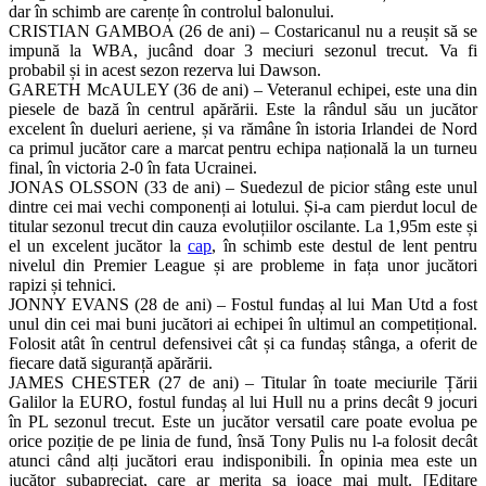
dar în schimb are carențe în controlul balonului.
CRISTIAN GAMBOA (26 de ani) – Costaricanul nu a reușit să se
impună la WBA, jucând doar 3 meciuri sezonul trecut. Va fi
probabil și in acest sezon rezerva lui Dawson.
GARETH McAULEY (36 de ani) – Veteranul echipei, este una din
piesele de bază în centrul apărării. Este la rândul său un jucător
excelent în dueluri aeriene, și va rămâne în istoria Irlandei de Nord
ca primul jucător care a marcat pentru echipa națională la un turneu
final, în victoria 2-0 în fata Ucrainei.
JONAS OLSSON (33 de ani) – Suedezul de picior stâng este unul
dintre cei mai vechi componenți ai lotului. Și-a cam pierdut locul de
titular sezonul trecut din cauza evoluțiilor oscilante. La 1,95m este și
el un excelent jucător la
cap
, în schimb este destul de lent pentru
nivelul din Premier League și are probleme in fața unor jucători
rapizi și tehnici.
JONNY EVANS (28 de ani) – Fostul fundaș al lui Man Utd a fost
unul din cei mai buni jucători ai echipei în ultimul an competițional.
Folosit atât în centrul defensivei cât și ca fundaș stânga, a oferit de
fiecare dată siguranță apărării.
JAMES CHESTER (27 de ani) – Titular în toate meciurile Țării
Galilor la EURO, fostul fundaș al lui Hull nu a prins decât 9 jocuri
în PL sezonul trecut. Este un jucător versatil care poate evolua pe
orice poziție de pe linia de fund, însă Tony Pulis nu l-a folosit decât
atunci când alți jucători erau indisponibili. În opinia mea este un
jucător subapreciat, care ar merita sa joace mai mult. [Editare