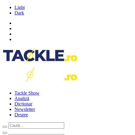
Light
Dark
Tackle Show
Analiză
Dicționar
Newsletter
Despre