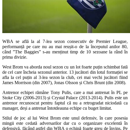
WBA se află la al 7-lea sezon consecutiv de Premier League,
performanță pe care nu au mai reușit-o de la începutul anilor 80,
când ”The Baggies” s-au menținut timp de 10 sezoane la rând în
prima divizie.
West Brom va aborda noul sezon cu un lot foarte puțin schimbat fată
de cel care încheia sezonul anterior. 13 jucători din lotul formației se
afla la cel puțin al 3-lea sezon la club, cei mai vechi jucători fiind
James Morrison (din 2007), Jonas Olsson și Chris Brunt (din 2008).
Antrenor echipei rămâne Tony Pulis, care a mai antrenat în PL pe
Stoke City (2006-2013) și Crystal Palace (2013-2014). Pulis este un
antrenor recunoscut pentru faptul că nu a retrogradat niciodată ca
manager, deși a antrenat întotdeauna echipe cu buget limitat.
Stilul de joc al lui West Brom este unul defensiv, în care posesia
mingii este cedată adversarilor dar cu o organizare excelentă în
defensivă, făcând astfel din WBA o echipă foarte greu de învins. Pe