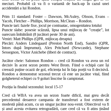
meciuri. Probabil că va fi o variantă de back-up în cazul unei
accidentări a lui Rondon.
Prim 11 standard: Foster – Dawson, McAuley, Olsson, Evans –
Yacob, Fletcher – Phillips, Morrison, McClean – Rondon.
Puncte tari: fazele fixe, jocul pe contraatac, omogenitatea lotului
Puncte slabe: posesie scăzută, lipsa unui mijlocaș de ”creație”, lot
oarecum îmbătrânit (8 jucători peste 30 de ani).
Veniri: Matt Phillips (QPR, mijlocaș dreapta)
Plecări: Anders Lindegaard (Preston North End), Sandro (QPR,
întors după împrumut), Alex Pritchard (Newcastle), Stephane
Sessegnon, Victor Anichebe (liberi de contract).
Jucător cheie: Salomon Rondon – cred că Rondon va avea un rol
decisiv în acest sezon pentru West Brom. Fiind o echipă care își
creează puține ocazii de gol, eficiența lui în fața porții va fi decisivă.
Rondon a demonstrat sezonul trecut că este un jucător vital, fiind
golgheterul echipei cu 9 goluri înscrise în campionat.
Poziția la finalul sezonului: locul 15-17
Cred că WBA va avea un sezon foarte dificil, mai greu decât
precedentul deoarece campania de transferuri a fost extrem de
modestă până acum, cu un singur jucător nou-venit. Obiectivul va fi
și anul acesta evitarea retrogradării, care cred că va fi atins ținând