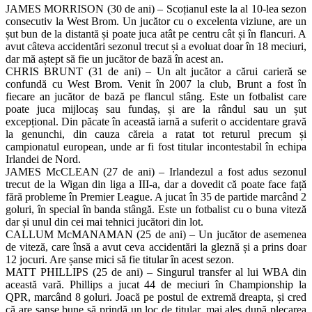
JAMES MORRISON (30 de ani) – Scoțianul este la al 10-lea sezon
consecutiv la West Brom. Un jucător cu o excelenta viziune, are un
șut bun de la distantă și poate juca atât pe centru cât și în flancuri. A
avut câteva accidentări sezonul trecut și a evoluat doar în 18 meciuri,
dar mă aștept să fie un jucător de bază în acest an.
CHRIS BRUNT (31 de ani) – Un alt jucător a cărui carieră se
confundă cu West Brom. Venit în 2007 la club, Brunt a fost în
fiecare an jucător de bază pe flancul stâng. Este un fotbalist care
poate juca mijlocaș sau fundaș, și are la rândul sau un șut
excepțional. Din păcate în această iarnă a suferit o accidentare gravă
la genunchi, din cauza căreia a ratat tot returul precum și
campionatul european, unde ar fi fost titular incontestabil în echipa
Irlandei de Nord.
JAMES McCLEAN (27 de ani) – Irlandezul a fost adus sezonul
trecut de la Wigan din liga a III-a, dar a dovedit că poate face față
fără probleme în Premier League. A jucat în 35 de partide marcând 2
goluri, în special în banda stângă. Este un fotbalist cu o buna viteză
dar și unul din cei mai tehnici jucători din lot.
CALLUM McMANAMAN (25 de ani) – Un jucător de asemenea
de viteză, care însă a avut ceva accidentări la gleznă și a prins doar
12 jocuri. Are șanse mici să fie titular în acest sezon.
MATT PHILLIPS (25 de ani) – Singurul transfer al lui WBA din
această vară. Phillips a jucat 44 de meciuri în Championship la
QPR, marcând 8 goluri. Joacă pe postul de extremă dreapta, și cred
că are șanse bune să prindă un loc de titular, mai ales după plecarea