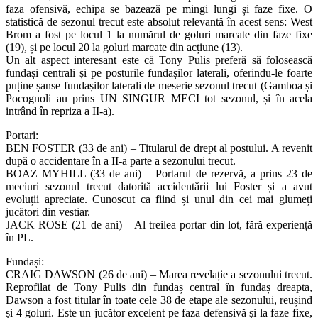
faza ofensivă, echipa se bazează pe mingi lungi și faze fixe. O
statistică de sezonul trecut este absolut relevantă în acest sens: West
Brom a fost pe locul 1 la numărul de goluri marcate din faze fixe
(19), și pe locul 20 la goluri marcate din acțiune (13).
Un alt aspect interesant este că Tony Pulis preferă să folosească
fundași centrali și pe posturile fundașilor laterali, oferindu-le foarte
puține șanse fundașilor laterali de meserie sezonul trecut (Gamboa și
Pocognoli au prins UN SINGUR MECI tot sezonul, și în acela
intrând în repriza a II-a).
Portari:
BEN FOSTER (33 de ani) – Titularul de drept al postului. A revenit
după o accidentare în a II-a parte a sezonului trecut.
BOAZ MYHILL (33 de ani) – Portarul de rezervă, a prins 23 de
meciuri sezonul trecut datorită accidentării lui Foster și a avut
evoluții apreciate. Cunoscut ca fiind și unul din cei mai glumeți
jucători din vestiar.
JACK ROSE (21 de ani) – Al treilea portar din lot, fără experiență
în PL.
Fundași:
CRAIG DAWSON (26 de ani) – Marea revelație a sezonului trecut.
Reprofilat de Tony Pulis din fundaș central în fundaș dreapta,
Dawson a fost titular în toate cele 38 de etape ale sezonului, reușind
și 4 goluri. Este un jucător excelent pe faza defensivă și la faze fixe,