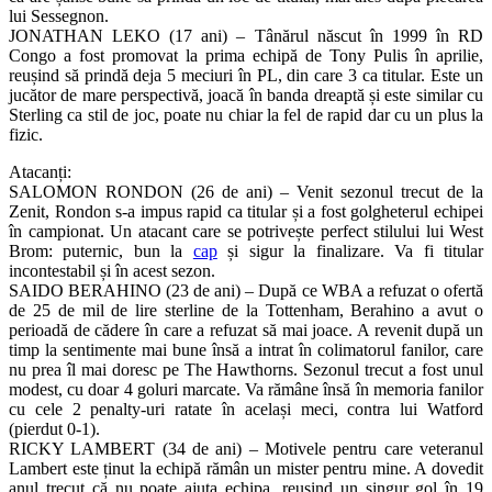
lui Sessegnon.
JONATHAN LEKO (17 ani) – Tânărul născut în 1999 în RD
Congo a fost promovat la prima echipă de Tony Pulis în aprilie,
reușind să prindă deja 5 meciuri în PL, din care 3 ca titular. Este un
jucător de mare perspectivă, joacă în banda dreaptă și este similar cu
Sterling ca stil de joc, poate nu chiar la fel de rapid dar cu un plus la
fizic.
Atacanți:
SALOMON RONDON (26 de ani) – Venit sezonul trecut de la
Zenit, Rondon s-a impus rapid ca titular și a fost golgheterul echipei
în campionat. Un atacant care se potrivește perfect stilului lui West
Brom: puternic, bun la
cap
și sigur la finalizare. Va fi titular
incontestabil și în acest sezon.
SAIDO BERAHINO (23 de ani) – După ce WBA a refuzat o ofertă
de 25 de mil de lire sterline de la Tottenham, Berahino a avut o
perioadă de cădere în care a refuzat să mai joace. A revenit după un
timp la sentimente mai bune însă a intrat în colimatorul fanilor, care
nu prea îl mai doresc pe The Hawthorns. Sezonul trecut a fost unul
modest, cu doar 4 goluri marcate. Va rămâne însă în memoria fanilor
cu cele 2 penalty-uri ratate în același meci, contra lui Watford
(pierdut 0-1).
RICKY LAMBERT (34 de ani) – Motivele pentru care veteranul
Lambert este ținut la echipă rămân un mister pentru mine. A dovedit
anul trecut că nu poate ajuta echipa, reușind un singur gol în 19