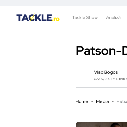
Tackle Show
Analiză
Patson-D
Vlad Bogos
02/07/2021
0 min c
Home
Media
Pats