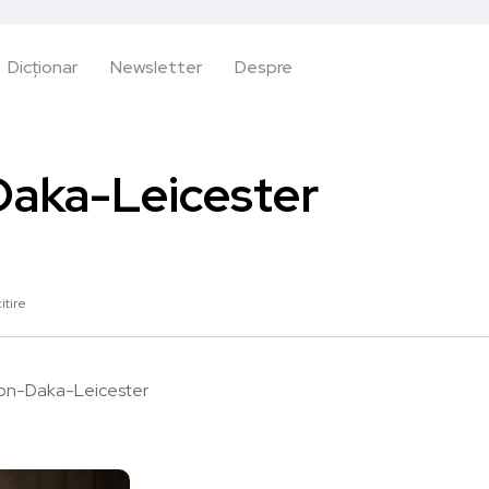
Dicționar
Newsletter
Despre
aka-Leicester
itire
on-Daka-Leicester