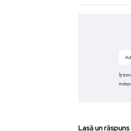
Îți tr
indepe
Lasă un răspuns