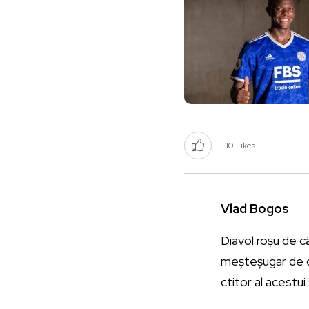
10
Likes
Vlad Bogos
Diavol roșu de c
meșteșugar de cu
ctitor al acestui 