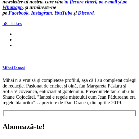
newsletter-ul nostru, care vine
în fiecare vineri, pe e-mail și pe
Whatsapp
, și urmărește-ne
pe
Facebook
,
Instagram
,
YouTube
și
Discord
.
58
Likes
Mihai Ianosi
Mihai n-a vrut să-și completeze profilul, așa că l-au completat colegii
de redacție. Pasionat de cricket și oină, fan Margareta Pâslaru și
Sofia Vicoveanca, entuziast al goblenului. Președintele fan-club-ului
Shane Cojocărel. "Ianoși e regele miștoului cum Jean Pădureanu era
regele blaturilor" - apreciere de Dan Dracea, din aprilie 2019.
Abonează-te!