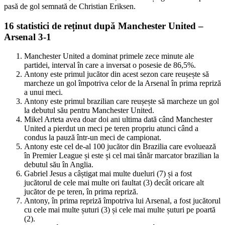
pasă de gol semnată de Christian Eriksen.
16 statistici de reținut după Manchester United –
Arsenal 3-1
Manchester United a dominat primele zece minute ale
partidei, interval în care a inversat o posesie de 86,5%.
Antony este primul jucător din acest sezon care reușește să
marcheze un gol împotriva celor de la Arsenal în prima repriză
a unui meci.
Antony este primul brazilian care reușește să marcheze un gol
la debutul său pentru Manchester United.
Mikel Arteta avea doar doi ani ultima dată când Manchester
United a pierdut un meci pe teren propriu atunci când a
condus la pauză într-un meci de campionat.
Antony este cel de-al 100 jucător din Brazilia care evoluează
în Premier League și este și cel mai tânăr marcator brazilian la
debutul său în Anglia.
Gabriel Jesus a câștigat mai multe dueluri (7) și a fost
jucătorul de cele mai multe ori faultat (3) decât oricare alt
jucător de pe teren, în prima repriză.
Antony, în prima repriză împotriva lui Arsenal, a fost jucătorul
cu cele mai multe șuturi (3) și cele mai multe șuturi pe poartă
(2).