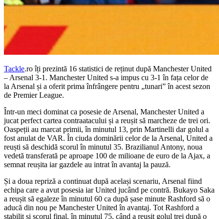
Tackle
.ro îți prezintă 16 statistici de reținut după Manchester United
– Arsenal 3-1. Manchester United s-a impus cu 3-1 în fața celor de
la Arsenal și a oferit prima înfrângere pentru „tunari” în acest sezon
de Premier League.
Într-un meci dominat ca posesie de Arsenal, Manchester United a
jucat perfect cartea contraatacului și a reușit să marcheze de trei ori.
Oaspeții au marcat primii, în minutul 13, prin Martinelli dar golul a
fost anulat de VAR. În ciuda dominării celor de la Arsenal, United a
reuști să deschidă scorul în minutul 35. Brazilianul Antony, noua
vedetă transferată pe aproape 100 de milioane de euro de la Ajax, a
semnat reușita iar gazdele au intrat în avantaj la pauză.
Și a doua repriză a continuat după același scenariu, Arsenal fiind
echipa care a avut posesia iar United jucând pe contră. Bukayo Saka
a reușit să egaleze în minutul 60 ca după șase minute Rashford să o
aducă din nou pe Manchester United în avantaj. Tot Rashford a
stabilit si scorul final, în minutul 75, când a reușit golul trei după o