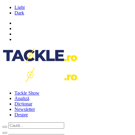
Light
Dark
Tackle Show
Analiză
Dicționar
Newsletter
Despre