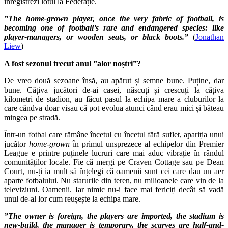
înregistrezi lotul la Federație.
”The home-grown player, once the very fabric of football, is
becoming one of football’s rare and endangered species: like
player-managers, or wooden seats, or black boots.”
(
Jonathan
Liew
)
A fost sezonul trecut anul ”alor noștri”?
De vreo două sezoane însă, au apărut și semne bune. Puține, dar
bune. Câțiva jucători de-ai casei, născuți și crescuți la câțiva
kilometri de stadion, au făcut pasul la echipa mare a cluburilor la
care cândva doar visau că pot evolua atunci când erau mici și băteau
mingea pe stradă.
Într-un fotbal care rămâne încetul cu încetul fără suflet, apariția unui
jucător
home-grown
în primul unsprezece al echipelor din Premier
League e printre puținele lucruri care mai aduc vibrație în rândul
comunităților locale. Fie că mergi pe Craven Cottage sau pe Dean
Court, nu-ți ia mult să înțelegi că oamenii sunt cei care dau un aer
aparte fotbalului. Nu starurile din teren, nu milioanele care vin de la
televiziuni. Oamenii. Iar nimic nu-i face mai fericiți decât să vadă
unul de-al lor cum reușește la echipa mare.
”The owner is foreign, the players are imported, the stadium is
new-build, the manager is temporary, the scarves are half-and-