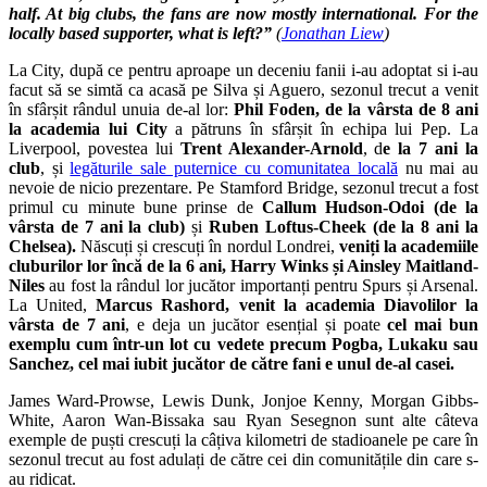
half. At big clubs, the fans are now mostly international. For the
locally based supporter, what is left?”
(
Jonathan Liew
)
La City, după ce pentru aproape un deceniu fanii i-au adoptat si i-au
facut să se simtă ca acasă pe Silva și Aguero, sezonul trecut a venit
în sfârșit rândul unuia de-al lor:
Phil Foden, de la vârsta de 8 ani
la academia lui City
a pătruns în sfârșit în echipa lui Pep. La
Liverpool, povestea lui
Trent Alexander-Arnold
, d
e la 7 ani la
club
, și
legăturile sale puternice cu comunitatea locală
nu mai au
nevoie de nicio prezentare. Pe Stamford Bridge, sezonul trecut a fost
primul cu minute bune prinse de
Callum Hudson-Odoi (de la
vârsta de 7 ani la club)
și
Ruben Loftus-Cheek (de la 8 ani la
Chelsea).
Născuți și crescuți în nordul Londrei,
veniți la academiile
cluburilor lor încă de la 6 ani, Harry Winks și Ainsley Maitland-
Niles
au fost la rândul lor jucător importanți pentru Spurs și Arsenal.
La United,
Marcus Rashord, venit la academia Diavolilor la
vârsta de 7 ani
, e deja un jucător esențial și poate
cel mai bun
exemplu cum într-un lot cu vedete precum Pogba, Lukaku sau
Sanchez, cel mai iubit jucător de către fani e unul de-al casei.
James Ward-Prowse, Lewis Dunk, Jonjoe Kenny, Morgan Gibbs-
White, Aaron Wan-Bissaka sau Ryan Sesegnon sunt alte câteva
exemple de puști crescuți la câțiva kilometri de stadioanele pe care în
sezonul trecut au fost adulați de către cei din comunitățile din care s-
au ridicat.