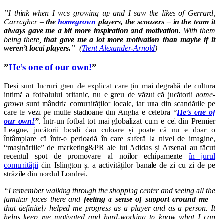
”I think when I was growing up and I saw the likes of Gerrard,
Carragher –
the
homegrown
players, the scousers – in the team it
always gave me a bit more inspiration and motivation
. With them
being there,
that gave me a lot more motivation than maybe if it
weren’t local players.
” (
T
rent Alexander-Arnold
)
”
He’s one of our own!
”
Deși sunt lucruri greu de explicat care țin mai degrabă de cultura
intimă a fotbalului britanic, nu e greu de văzut că jucătorii
home-
grown
sunt mândria comunităților locale, iar una din scandările pe
care le vezi pe multe stadioane din Anglia e celebra
”
He’s one of
our own!
”
. Într-un fotbal tot mai globalizat cum e cel din Premier
League, jucătorii locali dau culoare și poate că nu e doar o
întâmplare că într-o perioadă în care suferă la nivel de imagine,
“mașinăriile” de marketing&PR ale lui Adidas și Arsenal au făcut
recentul spot de promovare al noilor echipamente
în jurul
comunității
din Islington și a activităților banale de zi cu zi de pe
străzile din nordul Londrei.
“I remember walking through the shopping center and seeing all the
familiar faces there and
feeling a sense of support around me
–
that definitely helped me progress as a player and as a person. It
helps keep me motivated and hard-working to know what I can