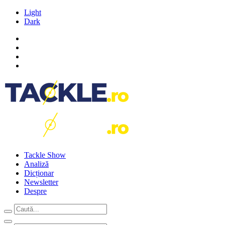
Light
Dark
Tackle Show
Analiză
Dicționar
Newsletter
Despre