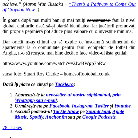
achieve.” (Aaron Wan-Bissaka –
“There’s a Pathway to Come Out
of Croydon Now”
)
În goana după mai mulți bani și mai mulți
consumatori
fani la nivel
global, cluburile riscă să-și piardă identitatea, iar jucătorii promovați
din propria pepinieră pot aduce plus-valoare cu o investiție minimă.
Dar oricât m-aș chinui eu să explic ce înseamnă sentimentul de
apartenență la o comunitate pentru fanii echipelor de fotbal din
Anglia, n-o să reușesc mai bine decât o face video-ul ăsta genial:
https://www.youtube.com/watch?v=2JwBWgp7bRw
sursa foto: Stuart Roy Clarke – homesoffootoball.co.uk
Dacă îți place ce citești pe
Tackle.ro
:
Abonează-te la
newsletter-ul nostru săptămânal, prin
Whatsapp sau e-mail
.
Urmărește-ne pe
Facebook
,
Instagram
,
Twitter
și
Youtube
.
Ascultă podcast-ul
Tackle Show
pe
Soundcloud
,
Apple
Music
,
Spotify
,
Anchor.fm
sau pe
Google Podcasts
.
78
Likes