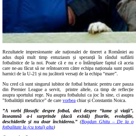
Rezultatele impresionante ale naționalei de tineret a României au
adus după mult timp entuziasm și speranță în rândul suflării
fotbalistice de la noi. Poate că e nu e o întâmplare faptul că aceia
care ne-au făcut să ne reîntoarcem către echipa naționala sunt puștii
harnici de la U-21 și nu jucătorii versați de la echipa “mare”.
Nu cred că sunt singurul iubitor de fotbal britanic pentru care pauza
din Premier League a servit, printre altele, ca timp de reflecție
asupra sportului rege. Nu asupra fotbalului ca joc în sine, ci asupra
”fotbalității metafizice” de care
vorbea
chiar și Constantin Noica.
”A vorbi filosofic despre fotbal, deci despre “lume şi viaţă”,
înseamnă a-i surprinde (dacă există) fisurile, evoluţiile,
deschiderile şi nu doar închiderea.”
(
Bogdan Ghitu – De la o
fotbalitate la (cu totul) alta
)