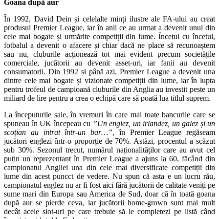
Goana după aur
În 1992, David Dein și celelalte minți ilustre ale FA-ului au creat
produsul Premier League, iar în anii ce au urmat a devenit unul din
cele mai bogate și urmărite competiții din lume. Încetul cu încetul,
fotbalul a devenit o afacere și chiar dacă ne place să recunoaștem
sau nu, cluburile acționează tot mai evident precum societățile
comerciale, jucătorii au devenit asset-uri, iar fanii au devenit
consumatorii. Din 1992 și până azi, Premier League a devenit una
dintre cele mai bogate și vizionate competiții din lume, iar în lupta
pentru trofeul de campioană cluburile din Anglia au investit peste un
miliard de lire pentru a crea o echipă care să poată lua titlul suprem.
La începuturile sale, în vremuri în care mai toate bancurile care se
spuneau în UK începeau cu
”Un englez, un irlandez, un galez și un
scoțian au intrat într-un bar…”
, în Premier League regăseam
jucători englezi într-o proporție de 70%. Astăzi, procentul a scăzut
sub 30%. Sezonul trecut, numărul naționalităților care au avut cel
puțin un reprezentant în Premier League a ajuns la 60, făcând din
campionatul Angliei una din cele mai diversificate competiții din
lume din acest puncct de vedere. Nu spun că asta e un lucru rău,
campionatul englez nu ar fi fost aici fără jucătorii de calitate veniți pe
sume mari din Europa sau America de Sud, doar că în toată goana
după aur se pierde ceva, iar jucătorii home-grown sunt mai mult
decât acele slot-uri pe care trebuie să le completezi pe listă când