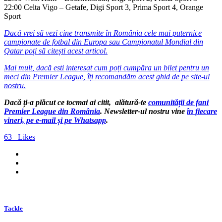
22:00 Celta Vigo – Getafe, Digi Sport 3, Prima Sport 4, Orange
Sport
Dacă vrei să vezi cine transmite în România cele mai puternice
campionate de fotbal din Europa sau Campionatul Mondial din
Qatar poți să citești acest articol.
Mai mult, dacă esti interesat cum poți cumpăra un bilet pentru un
meci din Premier League, îți recomandăm acest ghid de pe site-ul
nostru.
Dacă ți-a plăcut ce tocmai ai citit, alătură-te
comunității de fani
Premier League din România
. Newsletter-ul nostru vine
în fiecare
vineri, pe e-mail și pe Whatsapp
.
63
Likes
Tackle