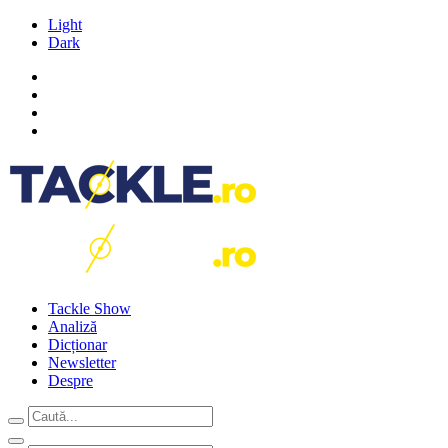
Light
Dark
Tackle Show
Analiză
Dicționar
Newsletter
Despre