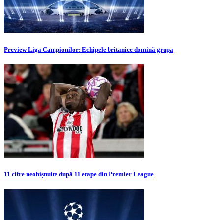
Preview Liga Campionilor: Echipele britanice domină grupa
11 cifre neobișnuite după 11 etape din Premier League