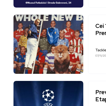
Cei 
Pre
Tackl
07/11/2
Pre
Eta