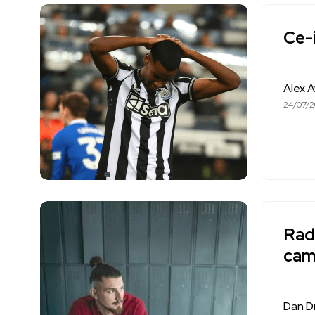
Ce-i
Alex 
24/07/
Rad
cam
Dan D