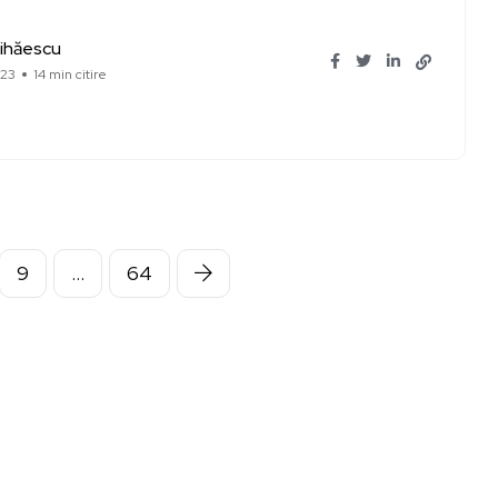
ihăescu
023
14 min citire
9
…
64