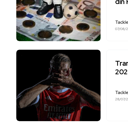
din
Tackl
07/08/
Tran
202
Tackl
28/07/