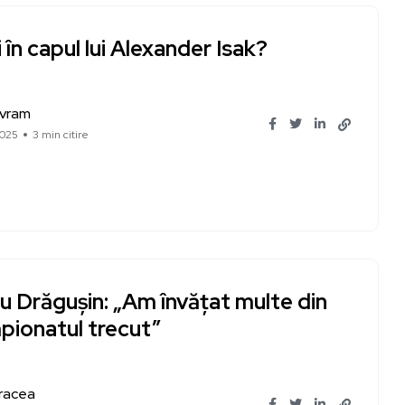
 în capul lui Alexander Isak?
Avram
2025
3 min citire
u Drăgușin: „Am învățat multe din
pionatul trecut”
racea