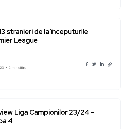
13 stranieri de la începuturile
mier League
e
023
2 min citire
view Liga Campionilor 23/24 –
pa 4