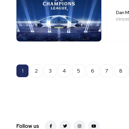
Dan M
07/11/2
1
2
3
4
5
6
7
8
Follow us