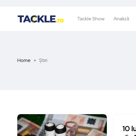
Tackle Show
Analiză
Home
Știri
10 l