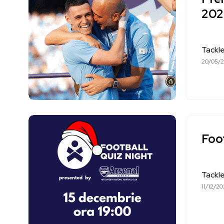
202
Tackl
20/05/
Foot
Tackl
11/12/2