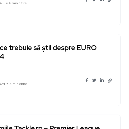
025
6 min citire
ce trebuie să știi despre EURO
4
e
024
4 min citire
iile Tackle.ro – Premier League