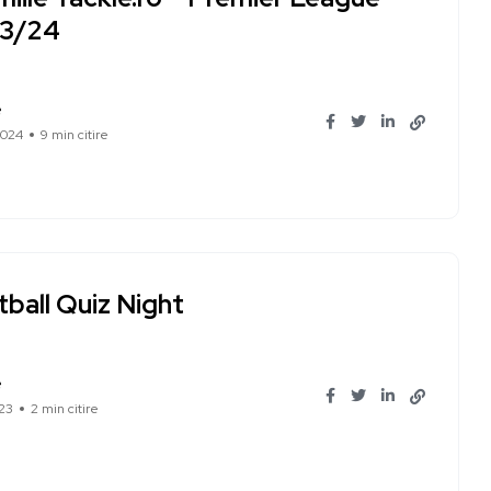
3/24
e
2024
9 min citire
ball Quiz Night
e
023
2 min citire