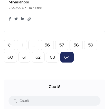
Mihai Ianosi
24/07/2016
1 min citire
1
…
56
57
58
59
60
61
62
63
64
Caută