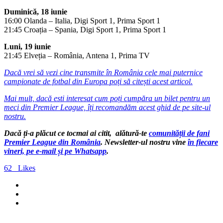
Duminică, 18 iunie
16:00 Olanda – Italia, Digi Sport 1, Prima Sport 1
21:45 Croația – Spania, Digi Sport 1, Prima Sport 1
Luni, 19 iunie
21:45 Elveția – România, Antena 1, Prima TV
Dacă vrei să vezi cine transmite în România cele mai puternice
campionate de fotbal din Europa poți să citești acest articol.
Mai mult, dacă esti interesat cum poți cumpăra un bilet pentru un
meci din Premier League, îți recomandăm acest ghid de pe site-ul
nostru.
Dacă ți-a plăcut ce tocmai ai citit, alătură-te
comunității de fani
Premier League din România
. Newsletter-ul nostru vine
în fiecare
vineri, pe e-mail și pe Whatsapp
.
62
Likes