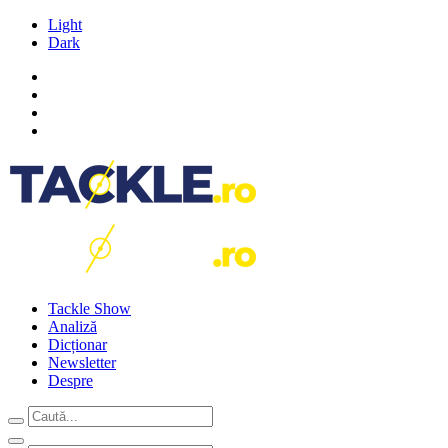
Light
Dark
Tackle Show
Analiză
Dicționar
Newsletter
Despre