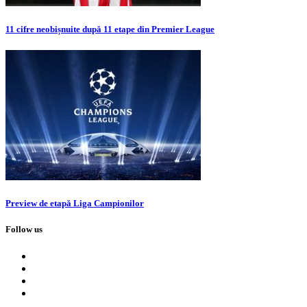
11 cifre neobișnuite după 11 etape din Premier League
Preview de etapă Liga Campionilor
Follow us