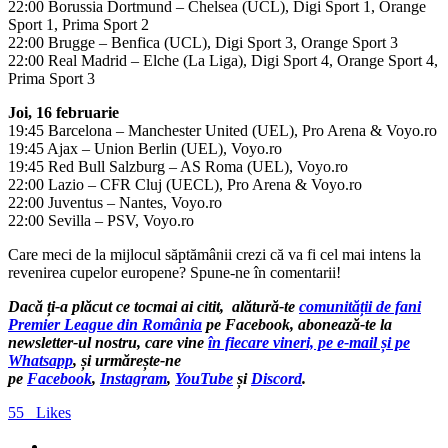
22:00 Borussia Dortmund – Chelsea (UCL), Digi Sport 1, Orange
Sport 1, Prima Sport 2
22:00 Brugge – Benfica (UCL), Digi Sport 3, Orange Sport 3
22:00 Real Madrid – Elche (La Liga), Digi Sport 4, Orange Sport 4,
Prima Sport 3
Joi, 16 februarie
19:45 Barcelona – Manchester United (UEL), Pro Arena & Voyo.ro
19:45 Ajax – Union Berlin (UEL), Voyo.ro
19:45 Red Bull Salzburg – AS Roma (UEL), Voyo.ro
22:00 Lazio – CFR Cluj (UECL), Pro Arena & Voyo.ro
22:00 Juventus – Nantes, Voyo.ro
22:00 Sevilla – PSV, Voyo.ro
Care meci de la mijlocul săptămânii crezi că va fi cel mai intens la
revenirea cupelor europene? Spune-ne în comentarii!
Dacă ți-a plăcut ce tocmai ai citit, alătură-te
comunității de fani
Premier League din România
pe Facebook, abonează-te la
newsletter-ul nostru, care vine
în fiecare vineri, pe e-mail și pe
Whatsapp
, și urmărește-ne
pe
Facebook
,
Instagram
,
YouTube
și
Discord
.
55
Likes