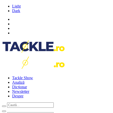
Light
Dark
Tackle Show
Analiză
Dicționar
Newsletter
Despre