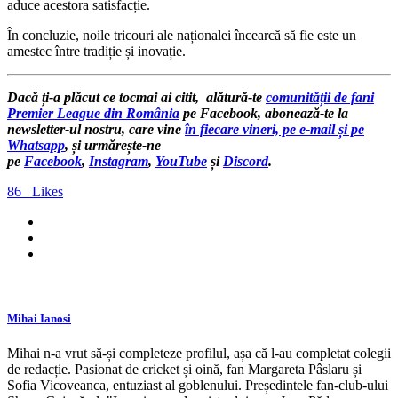
aduce acestora satisfacție.
În concluzie, noile tricouri ale naționalei încearcă să fie este un
amestec între tradiție și inovație.
Dacă ți-a plăcut ce tocmai ai citit, alătură-te
comunității de fani
Premier League din România
pe Facebook, abonează-te la
newsletter-ul nostru, care vine
în fiecare vineri, pe e-mail și pe
Whatsapp
, și urmărește-ne
pe
Facebook
,
Instagram
,
YouTube
și
Discord
.
86
Likes
Mihai Ianosi
Mihai n-a vrut să-și completeze profilul, așa că l-au completat colegii
de redacție. Pasionat de cricket și oină, fan Margareta Pâslaru și
Sofia Vicoveanca, entuziast al goblenului. Președintele fan-club-ului