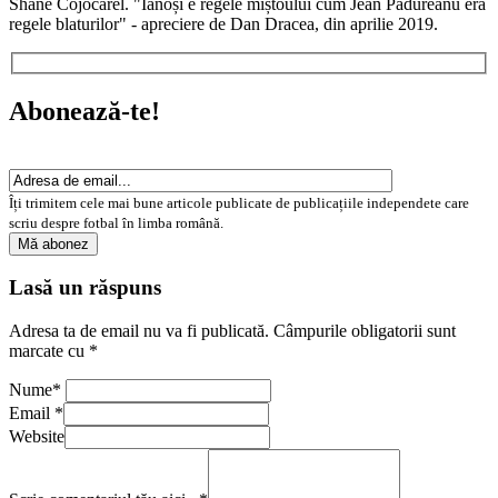
Shane Cojocărel. "Ianoși e regele miștoului cum Jean Pădureanu era
regele blaturilor" - apreciere de Dan Dracea, din aprilie 2019.
Abonează-te!
Îți trimitem cele mai bune articole publicate de publicațiile independete care
scriu despre fotbal în limba română.
Lasă un răspuns
Adresa ta de email nu va fi publicată.
Câmpurile obligatorii sunt
marcate cu
*
Nume
*
Email
*
Website