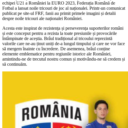
echipei U21 a României la EURO 2023, Federația Română de
Fotbal a lansat noile tricouri de joc al naționalei. Printr-un comunicat
publicat pe site-ul FRF, fanii au primit primele imagini și detalii
despre noile tricouri ale naționalei României.
Acesta este inspirat de rezistența și perseverența suporterilor români
și este conceput pentru a rezista la toate presiunile și provocările
întâmpinate de aceștia. Brâul tradițional al tricoului reprezintă
valorile care ne-au ținut uniți de-a lungul timpului și care ne vor face
să mergem înainte cu încredere. De asemenea, brâul conține
elemente emblematice pentru regiunile istorice ale României,
amintindu-ne de trecutul nostru comun și motivându-ne să credem și
să continuăm.