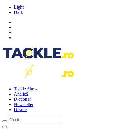
Light
Dark
Tackle Show
Analiză
Dicționar
Newsletter
Despre