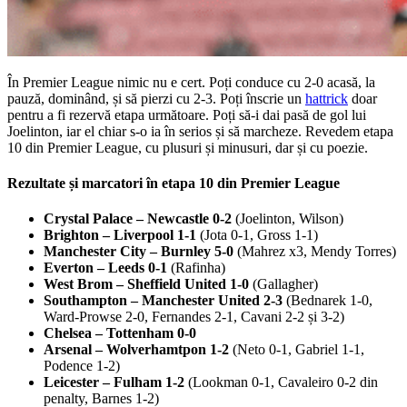
În Premier League nimic nu e cert. Poți conduce cu 2-0 acasă, la
pauză, dominând, și să pierzi cu 2-3. Poți înscrie un
hattrick
doar
pentru a fi rezervă etapa următoare. Poți să-i dai pasă de gol lui
Joelinton, iar el chiar s-o ia în serios și să marcheze. Revedem etapa
10 din Premier League, cu plusuri și minusuri, dar și cu poezie.
Rezultate și marcatori în etapa 10 din Premier League
Crystal Palace – Newcastle 0-2
(Joelinton, Wilson)
Brighton – Liverpool 1-1
(Jota 0-1, Gross 1-1)
Manchester City – Burnley 5-0
(Mahrez x3, Mendy Torres)
Everton – Leeds 0-1
(Rafinha)
West Brom – Sheffield United 1-0
(Gallagher)
Southampton – Manchester United 2-3
(Bednarek 1-0,
Ward-Prowse 2-0, Fernandes 2-1, Cavani 2-2 și 3-2)
Chelsea – Tottenham 0-0
Arsenal – Wolverhamtpon 1-2
(Neto 0-1, Gabriel 1-1,
Podence 1-2)
Leicester – Fulham 1-2
(Lookman 0-1, Cavaleiro 0-2 din
penalty, Barnes 1-2)