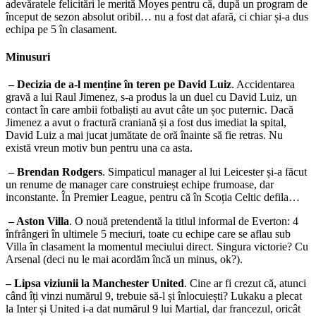
adevăratele felicitări le merită Moyes pentru că, după un program de
început de sezon absolut oribil… nu a fost dat afară, ci chiar și-a dus
echipa pe 5 în clasament.
Minusuri
– Decizia de a-l menține în teren pe David Luiz
. Accidentarea
gravă a lui Raul Jimenez, s-a produs la un duel cu David Luiz, un
contact în care ambii fotbaliști au avut câte un șoc puternic. Dacă
Jimenez a avut o fractură craniană și a fost dus imediat la spital,
David Luiz a mai jucat jumătate de oră înainte să fie retras. Nu
există vreun motiv bun pentru una ca asta.
– Brendan Rodgers
. Simpaticul manager al lui Leicester și-a făcut
un renume de manager care construieșt echipe frumoase, dar
inconstante. În Premier League, pentru că în Scoția Celtic defila…
– Aston Villa
. O nouă pretendentă la titlul informal de Everton: 4
înfrângeri în ultimele 5 meciuri, toate cu echipe care se aflau sub
Villa în clasament la momentul meciului direct. Singura victorie? Cu
Arsenal (deci nu le mai acordăm încă un minus, ok?).
– Lipsa viziunii la Manchester United
. Cine ar fi crezut că, atunci
când îți vinzi numărul 9, trebuie să-l și înlocuiești? Lukaku a plecat
la Inter și United i-a dat numărul 9 lui Martial, dar francezul, oricât