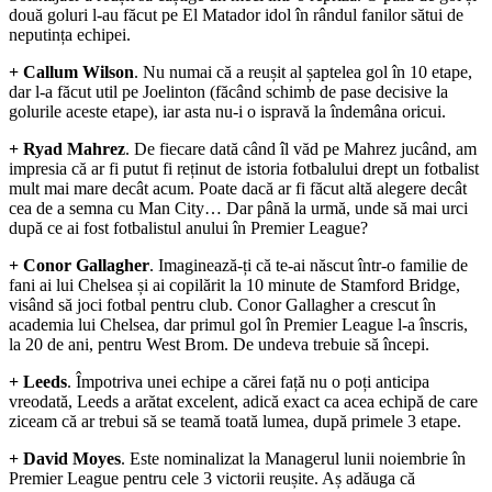
două goluri l-au făcut pe El Matador idol în rândul fanilor sătui de
neputința echipei.
+ Callum Wilson
. Nu numai că a reușit al șaptelea gol în 10 etape,
dar l-a făcut util pe Joelinton (făcând schimb de pase decisive la
golurile aceste etape), iar asta nu-i o ispravă la îndemâna oricui.
+ Ryad Mahrez
. De fiecare dată când îl văd pe Mahrez jucând, am
impresia că ar fi putut fi reținut de istoria fotbalului drept un fotbalist
mult mai mare decât acum. Poate dacă ar fi făcut altă alegere decât
cea de a semna cu Man City… Dar până la urmă, unde să mai urci
după ce ai fost fotbalistul anului în Premier League?
+ Conor Gallagher
. Imaginează-ți că te-ai născut într-o familie de
fani ai lui Chelsea și ai copilărit la 10 minute de Stamford Bridge,
visând să joci fotbal pentru club. Conor Gallagher a crescut în
academia lui Chelsea, dar primul gol în Premier League l-a înscris,
la 20 de ani, pentru West Brom. De undeva trebuie să începi.
+ Leeds
. Împotriva unei echipe a cărei față nu o poți anticipa
vreodată, Leeds a arătat excelent, adică exact ca acea echipă de care
ziceam că ar trebui să se teamă toată lumea, după primele 3 etape.
+ David Moyes
. Este nominalizat la Managerul lunii noiembrie în
Premier League pentru cele 3 victorii reușite. Aș adăuga că