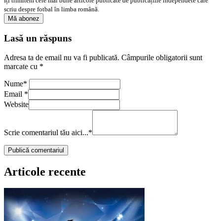
Îți trimitem cele mai bune articole publicate de publicațiile independete care
scriu despre fotbal în limba română.
Lasă un răspuns
Adresa ta de email nu va fi publicată.
Câmpurile obligatorii sunt
marcate cu
*
Nume
*
Email
*
Website
Scrie comentariul tău aici...
*
Articole recente