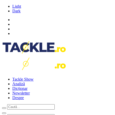
Light
Dark
Tackle Show
Analiză
Dicționar
Newsletter
Despre