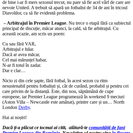
de bine i-ar fi mers sezonul trecut, nu pare să fie acel vârf de care are
nevoie United. A trebuit să apară un fotbalist de 34 de ani în tricoul
Diavolilor, ca să fie evidentă problema.
– Arbitrajul în Premier League
. Nu trece o etapă fără ca subiectul
principal de discuție, măcar atunci, la cald, să fie arbitrajul. Cu
această ocazie, am scris un poem:
Cu sau fără VAR,
Arbitrajul e hilar.
Dacă ar avea măcar,
Cel mai mărunțel habar,
N-ar fi totul în zadar.
Dar e clar…
Nicio zi din cele șapte, fără fotbal, în acest sezon cu ritm
nesustenabil pentru fotbaliști și, cât de curând, probabil și pentru cei
care privim de la distanță. Este, din nou, săptămână de cupe
europene, iar Premier League programează în weekend 9 meciuri
(Aston Villa – Newcastle este amânat), printre care și un… North
London
Derby
.
Hai ai noștri!
Dacă ți-a plăcut ce tocmai ai citit, alătură-te
comunității de fani
Premier League din România
. Newsletter-ul nostru vine
în fiecare