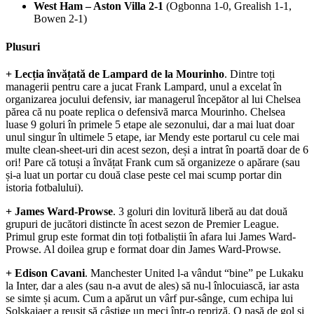
West Ham – Aston Villa
2-1
(Ogbonna 1-0, Grealish 1-1,
Bowen 2-1)
Plusuri
+ Lecția învățată de Lampard de la Mourinho
. Dintre toți
managerii pentru care a jucat Frank Lampard, unul a excelat în
organizarea jocului defensiv, iar managerul începător al lui Chelsea
părea că nu poate replica o defensivă marca Mourinho. Chelsea
luase 9 goluri în primele 5 etape ale sezonului, dar a mai luat doar
unul singur în ultimele 5 etape, iar Mendy este portarul cu cele mai
multe clean-sheet-uri din acest sezon, deși a intrat în poartă doar de 6
ori! Pare că totuși a învățat Frank cum să organizeze o apărare (sau
și-a luat un portar cu două clase peste cel mai scump portar din
istoria fotbalului).
+ James Ward-Prowse
. 3 goluri din lovitură liberă au dat două
grupuri de jucători distincte în acest sezon de Premier League.
Primul grup este format din toți fotbaliștii în afara lui James Ward-
Prowse. Al doilea grup e format doar din James Ward-Prowse.
+ Edison Cavani
. Manchester United l-a vândut “bine” pe Lukaku
la Inter, dar a ales (sau n-a avut de ales) să nu-l înlocuiască, iar asta
se simte și acum. Cum a apărut un vârf pur-sânge, cum echipa lui
Solskajaer a reușit să câștige un meci într-o repriză. O pasă de gol și