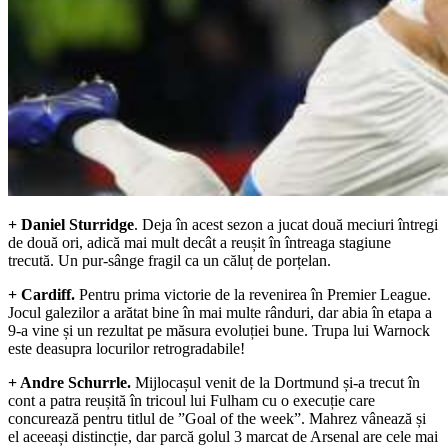
+ Daniel Sturridge
. Deja în acest sezon a jucat două meciuri întregi
de două ori, adică mai mult decât a reușit în întreaga stagiune
trecută. Un pur-sânge fragil ca un căluț de porțelan.
+ Cardiff.
Pentru prima victorie de la revenirea în Premier League.
Jocul galezilor a arătat bine în mai multe rânduri, dar abia în etapa a
9-a vine și un rezultat pe măsura evoluției bune. Trupa lui Warnock
este deasupra locurilor retrogradabile!
+ Andre Schurrle.
Mijlocașul venit de la Dortmund și-a trecut în
cont a patra reușită în tricoul lui Fulham cu o execuție care
concurează pentru titlul de ”Goal of the week”. Mahrez vânează și
el aceeași distincție, dar parcă golul 3 marcat de Arsenal are cele mai