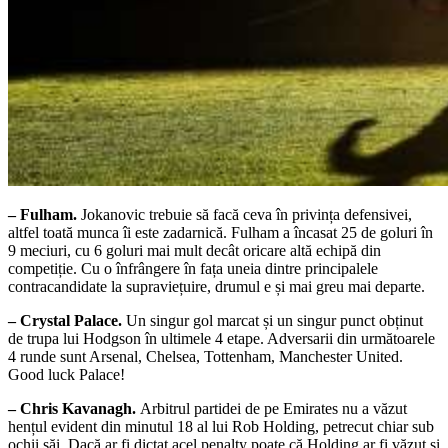
– Fulham.
Jokanovic trebuie să facă ceva în privința defensivei,
altfel toată munca îi este zadarnică. Fulham a încasat 25 de goluri în
9 meciuri, cu 6 goluri mai mult decât oricare altă echipă din
competiție. Cu o înfrângere în fața uneia dintre principalele
contracandidate la supraviețuire, drumul e și mai greu mai departe.
– Crystal Palace.
Un singur gol marcat și un singur punct obținut
de trupa lui Hodgson în ultimele 4 etape. Adversarii din următoarele
4 runde sunt Arsenal, Chelsea, Tottenham, Manchester United.
Good luck Palace!
– Chris Kavanagh.
Arbitrul partidei de pe Emirates nu a văzut
hențul evident din minutul 18 al lui Rob Holding, petrecut chiar sub
ochii săi. Dacă ar fi dictat acel penalty poate că Holding ar fi văzut și