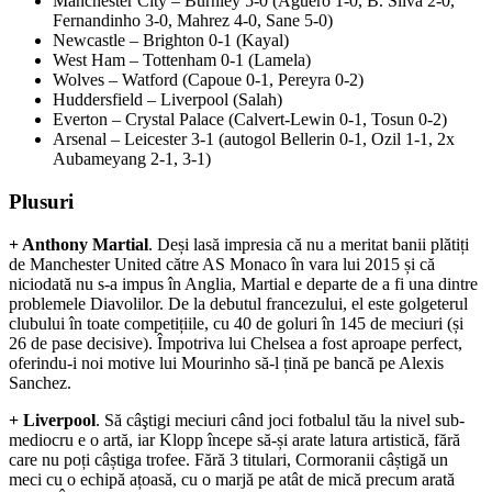
Manchester City
–
Burnley 5-0 (Aguero 1-0, B. Silva 2-0,
Fernandinho 3-0, Mahrez 4-0, Sane 5-0)
Newcastle
–
Brighton 0-1 (Kayal)
West Ham
–
Tottenham 0-1 (Lamela)
Wolves
–
Watford (Capoue 0-1, Pereyra 0-2)
Huddersfield
–
Liverpool (Salah)
Everton
–
Crystal Palace (Calvert-Lewin 0-1, Tosun 0-2)
Arsenal
–
Leicester 3-1 (autogol Bellerin 0-1, Ozil 1-1, 2x
Aubameyang 2-1, 3-1)
Plusuri
+ Anthony Martial
. Deși lasă impresia că nu a meritat banii plătiți
de Manchester United către AS Monaco în vara lui 2015 și că
niciodată nu s-a impus în Anglia, Martial e departe de a fi una dintre
problemele Diavolilor. De la debutul francezului, el este golgeterul
clubului în toate competițiile, cu 40 de goluri în 145 de meciuri (și
26 de pase decisive). Împotriva lui Chelsea a fost aproape perfect,
oferindu-i noi motive lui Mourinho să-l țină pe bancă pe Alexis
Sanchez.
+ Liverpool
. Să câştigi meciuri când joci fotbalul tău la nivel sub-
mediocru e o artă, iar Klopp începe să-și arate latura artistică, fără
care nu poți câștiga trofee. Fără 3 titulari, Cormoranii câștigă un
meci cu o echipă ațoasă, cu o marjă pe atât de mică precum arată