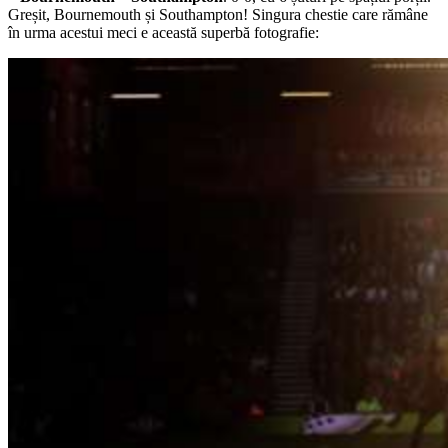
Greșit, Bournemouth și Southampton! Singura chestie care rămâne
în urma acestui meci e această superbă fotografie: