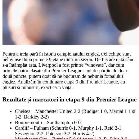
Pentru a treia oară în istoria campionatului englez, trei echipe sunt
neînvinse după primele 9 etape dintr-un sezon. De fiecare dată când
s-a întâmplat asta, Liverpool a fost printre “vinovate”, dar cum
primele patru clasate din Premier League sunt despărțite de doar
două puncte, putem doar să ne bucurăm de nebunia fotbalului
englez. Analizăm în continuare etapa 9 din Premier League, cu
plusuri și minusuri, exact ca-n viață.
Rezultate și marcatori în etapa 9 din Premier League
Chelsea
–
Manchester United 2-2 (Rudiger 1-0, Martial 1-1 și
1-2, Barkley 2-2)
Bournemouth
–
Southampton 0-0
Cardiff
–
Fulham (Schurrle 0-1, Murphy 1-1, Reid 2-1,
Sessegnon 2-2, Paterson 3-2, Harris 4-2)