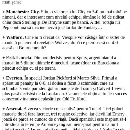
mari șanse.
+ Manchester City.
Știu, o victorie a lui City cu 5-0 nu mai miră pe
nimeni, dar e interesant cum nivelul echipei rămâne la fel de ridicat
chiar dacă Sterling și De Bruyne sunt pe bancă. Altfel, rotația lui
Pep continuă să macine nervii jucătorilor de Fantasy…
+ Watford.
Cine ar fi crezut că Viespile vor câștiga într-o astfel de
manieră pe terenul revelației Wolves, după ce pierduseră cu 4-0
acasă cu Bournemouth?
+ Erik Lamela
. Din nou decisiv pentru Spurs, argentinianul a
marcat în 5 dintre ultimele 6 meciuri jucate (doar cu Barcelona a
pierdut echipa cu el pe teren).
+ Everton.
În special Jordan Pickford și Marco Silva. Primul a
apărat un penalty la 0-0, al doilea a făcut 3 schimbări care au
schimbat soarta partidei: goluri marcate de Tosun și Calvert-Lewin,
plus pasă decisivă de la Lookman. Caramelele obțin al treilea succes
consecutiv înaintea deplasării pe Old Trafford.
+ Arsenal.
A zecea victorie consecutivă pentru Tunari. Trei goluri
marcate după faze lucrate, trei reușite colective, iar elevii lui Emery
joacă de parcă se cunosc de o viață. Dacă spaniolul este inspirat să-l
introducă în teren pe Aubameyang sau neinspirat pentru că nu-l
titularizează vă las pe voi să spuneți… Mai zic doar că Auba în cele