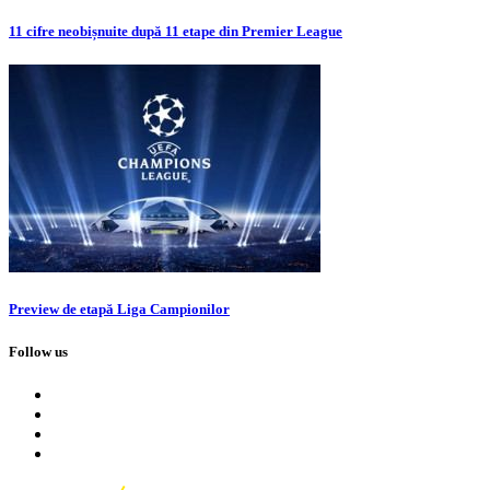
11 cifre neobișnuite după 11 etape din Premier League
Preview de etapă Liga Campionilor
Follow us