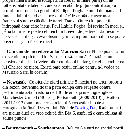
propria mea memorie (ocupată cu fotbal, în mare parte) un alt
fotbalist atât de talentat care să aibă atât de puțin control asupra
propriilor emoții. La golul lui Rudiger, Pogba e omul de marcaj al
fundașului lui Chelsea și acesta îl păcălește atât de ușor încât
francezul sare pe călcâie de nervi. Dar supărarea lui poate fi
îndreptată doar către însuși Paul Labile Pogba. Își revine în meci și,
până la urmă, e poate cel mai bun Diavol de pe teren, dar ieșirile
nervoase sunt deja ceva obișnuit și un campion mondial nu se poate
prezenta așa la fiecare meci.
– Oamenii de încredere ai lui Maurizio Sarri
. Nu se poate să nu
existe niciun prieten al lui Sarri care să-i spună că arată ca un
pensionar din Piața Veteranilor cu tricoul lui larg, fie el cu emblema
lui Chelsea pe piept. Există oare petiții online pentru a-l vedea pe
Maurizio Sarri în costum?
– Newcastle
. Coțofenele pierd primele 5 meciuri pe teren propriu
din sezon, devenind doar a patra echipă care reușește contra-
performanța asta în istoria de 130 de ani a primei ligi engleze.
Manchester United (’30-’31), Portsmouth (2009-2010) și Bolton
(2011-2012) sunt predecesoarele lui Newcastle și toate au
retrogradat la finalul sezonului. Până de
Boxing Day
Rafa nu mai
are niciun duel cu vreo echipă din Big 6, astfel că e cam obligat să
adune puncte.
– Bournemouth
–
Southampton
. 0-0, cu 6 șuturi pe spațiul porții.