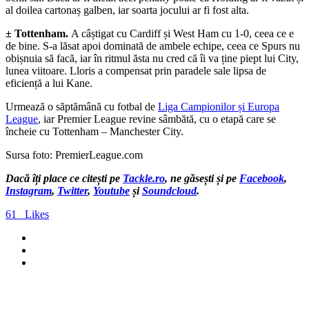
al doilea cartonaș galben, iar soarta jocului ar fi fost alta.
± Tottenham.
A câștigat cu Cardiff și West Ham cu 1-0, ceea ce e
de bine. S-a lăsat apoi dominată de ambele echipe, ceea ce Spurs nu
obișnuia să facă, iar în ritmul ăsta nu cred că îi va ține piept lui City,
lunea viitoare. Lloris a compensat prin paradele sale lipsa de
eficiență a lui Kane.
Urmează o săptămână cu fotbal de
Liga Campionilor și Europa
League
, iar Premier League revine sâmbătă, cu o etapă care se
încheie cu Tottenham – Manchester City.
Sursa foto: PremierLeague.com
Dacă îți place ce citești pe
Tackle.ro
, ne găsești și pe
Facebook
,
Instagram
,
Twitter
,
Youtube
și
Soundcloud
.
61
Likes