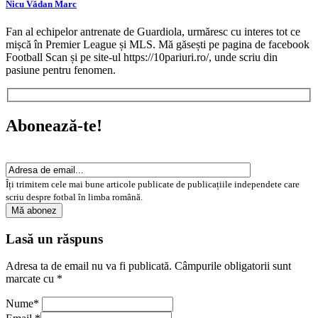
Nicu Vădan Marc
Fan al echipelor antrenate de Guardiola, urmăresc cu interes tot ce
mișcă în Premier League și MLS. Mă găsești pe pagina de facebook
Football Scan și pe site-ul https://10pariuri.ro/, unde scriu din
pasiune pentru fenomen.
Abonează-te!
Îți trimitem cele mai bune articole publicate de publicațiile independete care
scriu despre fotbal în limba română.
Lasă un răspuns
Adresa ta de email nu va fi publicată.
Câmpurile obligatorii sunt
marcate cu
*
Nume
*