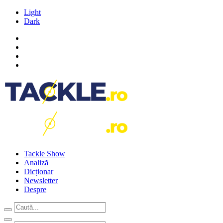
Light
Dark
Tackle Show
Analiză
Dicționar
Newsletter
Despre