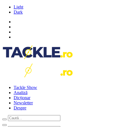
Light
Dark
Tackle Show
Analiză
Dicționar
Newsletter
Despre