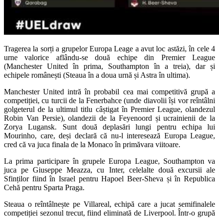
Tragerea la sorți a grupelor Europa Leage a avut loc astăzi, în cele 4
urne valorice aflându-se două echipe din Premier League
(Manchester United în prima, Southampton în a treia), dar și
echipele românești (Steaua în a doua urnă și Astra în ultima).
Manchester United intră în probabil cea mai competitivă grupă a
competiției, cu turcii de la Fenerbahce (unde diavolii își vor reîntâlni
golgeterul de la ultimul titlu câștigat în Premier League, olandezul
Robin Van Persie), olandezii de la Feyenoord și ucrainienii de la
Zorya Lugansk. Sunt două deplasări lungi pentru echipa lui
Mourinho, care, deși declară că nu-l interesează Europa League,
cred că va juca finala de la Monaco în primăvara viitoare.
La prima participare în grupele Europa League, Southampton va
juca pe Giuseppe Meazza, cu Inter, celelalte două excursii ale
Sfinților fiind în Israel pentru Hapoel Beer-Sheva și în Republica
Cehă pentru Sparta Praga.
Steaua o reîntâlnește pe Villareal, echipă care a jucat semifinalele
competiției sezonul trecut, fiind eliminată de Liverpool. Într-o grupă