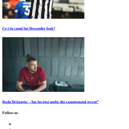
Ce-i în capul lui Alexander Isak?
Radu Drăgușin: „Am învățat multe din campionatul trecut”
Follow us