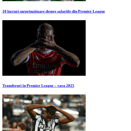
10 lucruri surprinzătoare despre salariile din Premier League
Transferuri în Premier League – vara 2025