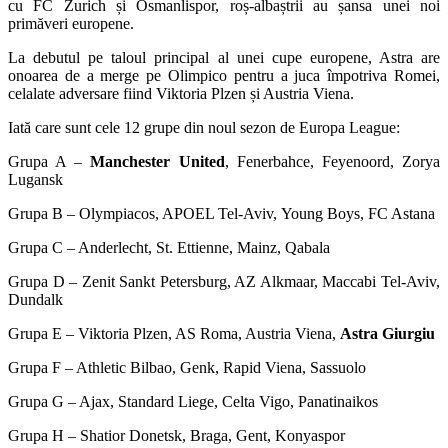
cu FC Zurich și Osmanlispor, roș-albaștrii au șansa unei noi
primăveri europene.
La debutul pe taloul principal al unei cupe europene, Astra are
onoarea de a merge pe Olimpico pentru a juca împotriva Romei,
celalate adversare fiind Viktoria Plzen și Austria Viena.
Iată care sunt cele 12 grupe din noul sezon de Europa League:
Grupa A –
Manchester United
, Fenerbahce, Feyenoord, Zorya
Lugansk
Grupa B – Olympiacos, APOEL Tel-Aviv, Young Boys, FC Astana
Grupa C – Anderlecht, St. Ettienne, Mainz, Qabala
Grupa D – Zenit Sankt Petersburg, AZ Alkmaar, Maccabi Tel-Aviv,
Dundalk
Grupa E – Viktoria Plzen, AS Roma, Austria Viena,
Astra Giurgiu
Grupa F – Athletic Bilbao, Genk, Rapid Viena, Sassuolo
Grupa G – Ajax, Standard Liege, Celta Vigo, Panatinaikos
Grupa H – Shatior Donetsk, Braga, Gent, Konyaspor