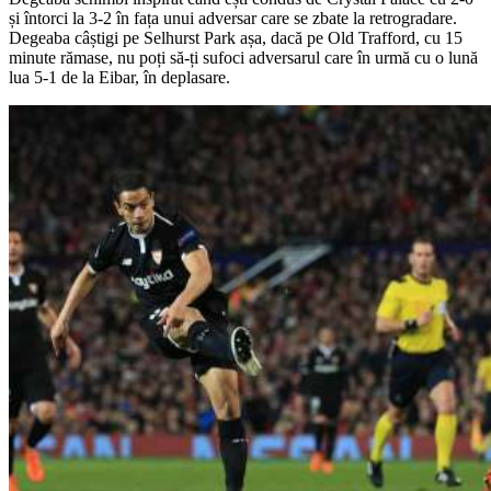
și întorci la 3-2 în fața unui adversar care se zbate la retrogradare.
Degeaba câștigi pe Selhurst Park așa, dacă pe Old Trafford, cu 15
minute rămase, nu poți să-ți sufoci adversarul care în urmă cu o lună
lua 5-1 de la Eibar, în deplasare.