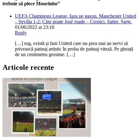
trebuie să plece Mourinho”
UEFA Champions League, faza pe gazon. Manchester United
– Sevilla 1-2: Cine poate José roade – Cronici. Satire. Șarje.
01/06/2022 at 23:10
Reply
[…] rog, există și fani United care nu prea mai au nervi să
privească patinaj artistic în proba de patinaj viteză. Pe gheață
de un centimetru grosime. […]
Articole recente