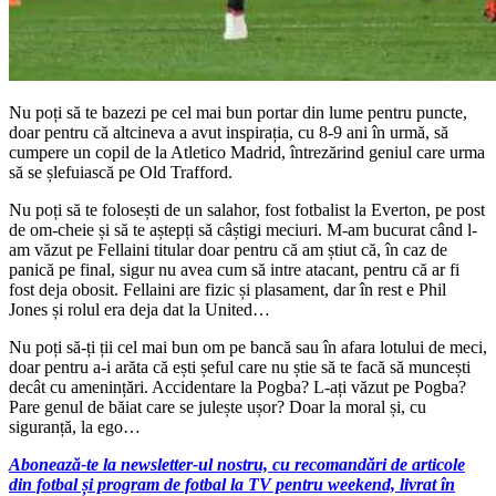
Nu poți să te bazezi pe cel mai bun portar din lume pentru puncte,
doar pentru că altcineva a avut inspirația, cu 8-9 ani în urmă, să
cumpere un copil de la Atletico Madrid, întrezărind geniul care urma
să se șlefuiască pe Old Trafford.
Nu poți să te folosești de un salahor, fost fotbalist la Everton, pe post
de om-cheie și să te aștepți să câștigi meciuri. M-am bucurat când l-
am văzut pe Fellaini titular doar pentru că am știut că, în caz de
panică pe final, sigur nu avea cum să intre atacant, pentru că ar fi
fost deja obosit. Fellaini are fizic și plasament, dar în rest e Phil
Jones și rolul era deja dat la United…
Nu poți să-ți ții cel mai bun om pe bancă sau în afara lotului de meci,
doar pentru a-i arăta că ești șeful care nu știe să te facă să muncești
decât cu amenințări. Accidentare la Pogba? L-ați văzut pe Pogba?
Pare genul de băiat care se julește ușor? Doar la moral și, cu
siguranță, la ego…
Abonează-te la newsletter-ul nostru, cu recomandări de articole
din fotbal și program de fotbal la TV pentru weekend, livrat în