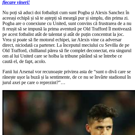
fiecare vineri!
Nu poți să aduci doi fotbaliști cum sunt Pogba și Alexis Sanchez în
aceeași echipă și să te aștepți să meargă pur și simplu, din prima zi.
Pogba are o conexiune cu United, sunt convins că frustrarea de a nu
fi reușit să se impună la prima aventură pe Old Trafford îl motivează
pe acest fotbalist atât de talentat și atât de puțin concentrat la joc.
Vrea și poate să fie motorul echipei, iar Alexis vine ca adversar
direct, niciodată ca partener. La începutul meciului cu Sevilla de pe
Old Trafford, chillianul părea să fie complet deconectat, era singurul
om al lui United care se holba la tribune părând să se întrebe ce
caută el, de fapt, acolo.
Fanii lui Arsenal vor recunoaște privirea asta de “sunt o divă care se
rănește ușor la buză și la sentimente, de ce nu se învârte stadionul în
jurul axei pe care o reprezint?”…