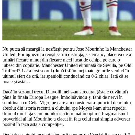
Nu putea să meargă la nesfârșit pentru Jose Mourinho la Manchester
United. Portughezul a reușit să-mi distrugă, sistematic, plăcerea de a
urmări fiecare minut din fiecare meci jucat de echipa pe care o
iubesc din copilărie. Manchester United eliminată de Sevilla, pe Old
Trafford? 1-2 a fost scorul (după 0-0 în tur) toate golurile venind în
ultimul sfert de oră, iar spaniolii conducând cu 0-2 chiar! Iată că se
poate și asta…
Dacă în sezonul trecut Diavolii mei s-au strecurat (ăsta e cuvântul)
până în finala Europa League, îmbolnăvindu-și fanii de nervi în
semifinala cu Celta Vigo, pe care am considerat-o punctul de minim
absolut din istoria recentă a clubului (pe Moyes l-am uitat repede),
drumul din Liga Campionilor s-a terminat în optimi. Pragmatismul
proverbial al lui Mourinho a clacat în fața celui mai simplu adversar
posibil în faza asta a competiției.
Degeaba schimbi inspirat când ești condus de Crystal Palace cu 2-0