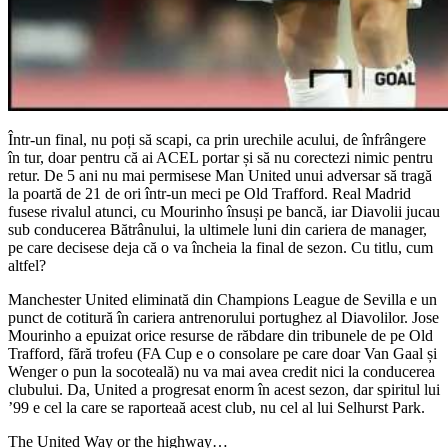
Într-un final, nu poți să scapi, ca prin urechile acului, de înfrângere
în tur, doar pentru că ai ACEL portar și să nu corectezi nimic pentru
retur. De 5 ani nu mai permisese Man United unui adversar să tragă
la poartă de 21 de ori într-un meci pe Old Trafford. Real Madrid
fusese rivalul atunci, cu Mourinho însuși pe bancă, iar Diavolii jucau
sub conducerea Bătrânului, la ultimele luni din cariera de manager,
pe care decisese deja că o va încheia la final de sezon. Cu titlu, cum
altfel?
Manchester United eliminată din Champions League de Sevilla e un
punct de cotitură în cariera antrenorului portughez al Diavolilor. Jose
Mourinho a epuizat orice resurse de răbdare din tribunele de pe Old
Trafford, fără trofeu (FA Cup e o consolare pe care doar Van Gaal și
Wenger o pun la socoteală) nu va mai avea credit nici la conducerea
clubului. Da, United a progresat enorm în acest sezon, dar spiritul lui
’99 e cel la care se raporteaă acest club, nu cel al lui Selhurst Park.
The United Way or the highway…