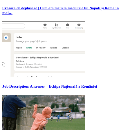
Cronica de deplasare | Cum am mers la meciurile lui Napoli și Roma în
mai…
Job Description: Antrenor – Echipa Națională a României