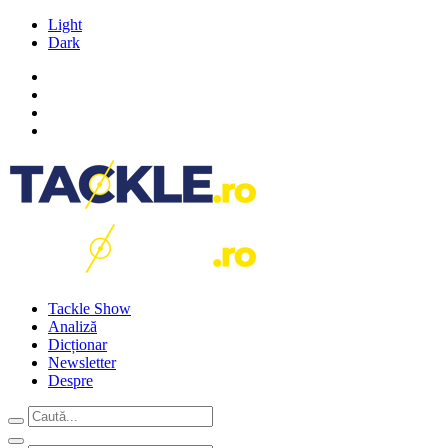
Light
Dark
Tackle Show
Analiză
Dicționar
Newsletter
Despre