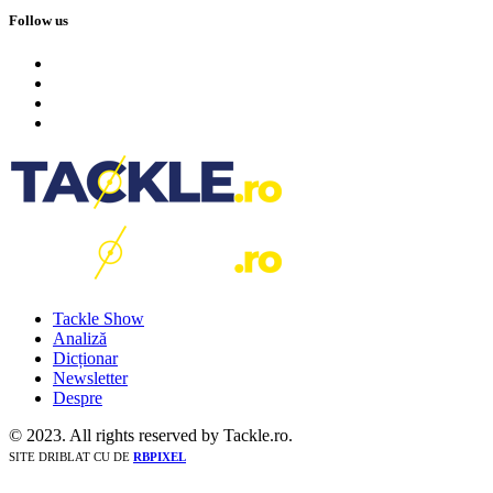
Follow us
Tackle Show
Analiză
Dicționar
Newsletter
Despre
© 2023. All rights reserved by Tackle.ro.
SITE DRIBLAT CU
DE
RBPIXEL