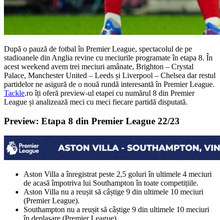
După o pauză de fotbal în Premier League, spectacolul de pe
stadioanele din Anglia revine cu meciurile programate în etapa 8. În
acest weekend avem trei meciuri amânate, Brighton – Crystal
Palace, Manchester United – Leeds și Liverpool – Chelsea dar restul
partidelor ne asigură de o nouă rundă interesantă în Premier League.
Tackle
.ro îți oferă preview-ul etapei cu numărul 8 din Premier
League și analizează meci cu meci fiecare partidă disputată.
Preview: Etapa 8 din Premier League 22/23
Aston Villa a înregistrat peste 2,5 goluri în ultimele 4 meciuri
de acasă împotriva lui Southampton în toate competițiile.
Aston Villa nu a reușit să câștige 9 din ultimele 10 meciuri
(Premier League).
Southampton nu a reușit să câștige 9 din ultimele 10 meciuri
în deplasare (Premier League).