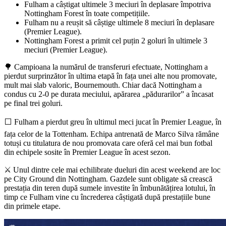
Fulham a câștigat ultimele 3 meciuri în deplasare împotriva
Nottingham Forest în toate competițiile.
Fulham nu a reușit să câștige ultimele 8 meciuri în deplasare
(Premier League).
Nottingham Forest a primit cel puțin 2 goluri în ultimele 3
meciuri (Premier League).
🌳 Campioana la numărul de transferuri efectuate, Nottingham a
pierdut surprinzător în ultima etapă în fața unei alte nou promovate,
mult mai slab valoric, Bournemouth. Chiar dacă Nottingham a
condus cu 2-0 pe durata meciului, apărarea „pădurarilor” a încasat
pe final trei goluri.
⬜ Fulham a pierdut greu în ultimul meci jucat în Premier League, în
fața celor de la Tottenham. Echipa antrenată de Marco Silva rămâne
totuși cu titulatura de nou promovata care oferă cel mai bun fotbal
din echipele sosite în Premier League în acest sezon.
⚔️ Unul dintre cele mai echilibrate dueluri din acest weekend are loc
pe City Ground din Nottingham. Gazdele sunt obligate să crească
prestația din teren după sumele investite în îmbunătățirea lotului, în
timp ce Fulham vine cu încrederea câștigată după prestațiile bune
din primele etape.