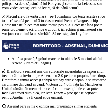
priit pauza de o săptămână lui Rodgers și celor de la Leicester, sau
vom vedea aceeași echipă letargică de până acum?
⚔️ Meciul are o favorită clară – pe Tottenham. Cu toate acestea și cu
toate că se află pe locul 3 în clasamentul Premier League, echipa lui
Conte nu este în cea mai bună formă posibilă. Leicester încă poate
pune probleme, dacă prinde o zi bună, iar echipa și managerul său
vor juca cu cuțitul la os sâmbătă. Să ne așteptăm la goluri.
Au fost peste 2,5 goluri marcate în ultimele 5 meciuri ale lui
Arsenal (Premier League).
🐝 Brentford a realizat una din surprizele începutului de sezon anul
trecut, când a învins-o pe Arsenal cu 2-0 pe teren propriu. Între timp,
Brentford a rămas aceeași echipă
punchy
care e capabilă să răstoarne
carul mare din când în când. Victoria cu 4-0 în fața lui Manchester
United rămâne în memoria recentă ca un exemplu de ce ar putea
face Brentford duminică, iar Ivan Toney – proaspăt selecționat
pentru Anglia – va fi omul ei de urmărit.
⭕️ Arsenal pare să fie o echipă mai pragmatică și mai eficientă