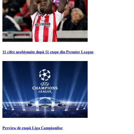
11 cifre neobișnuite după 11 etape din Premier League
Preview de etapă Liga Campionilor