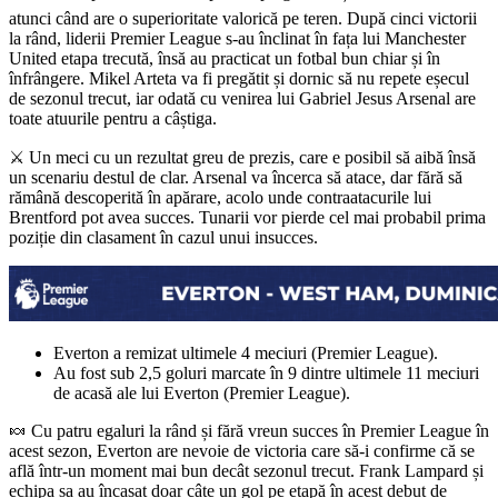
atunci când are o superioritate valorică pe teren. După cinci victorii
la rând, liderii Premier League s-au înclinat în fața lui Manchester
United etapa trecută, însă au practicat un fotbal bun chiar și în
înfrângere. Mikel Arteta va fi pregătit și dornic să nu repete eșecul
de sezonul trecut, iar odată cu venirea lui Gabriel Jesus Arsenal are
toate atuurile pentru a câștiga.
⚔️ Un meci cu un rezultat greu de prezis, care e posibil să aibă însă
un scenariu destul de clar. Arsenal va încerca să atace, dar fără să
rămână descoperită în apărare, acolo unde contraatacurile lui
Brentford pot avea succes. Tunarii vor pierde cel mai probabil prima
poziție din clasament în cazul unui insucces.
Everton a remizat ultimele 4 meciuri (Premier League).
Au fost sub 2,5 goluri marcate în 9 dintre ultimele 11 meciuri
de acasă ale lui Everton (Premier League).
🍬 Cu patru egaluri la rând și fără vreun succes în Premier League în
acest sezon, Everton are nevoie de victoria care să-i confirme că se
află într-un moment mai bun decât sezonul trecut. Frank Lampard și
echipa sa au încasat doar câte un gol pe etapă în acest debut de