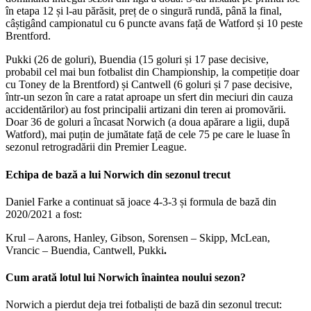
în etapa 12 și l-au părăsit, preț de o singură rundă, până la final,
câștigând campionatul cu 6 puncte avans față de Watford și 10 peste
Brentford.
Pukki (26 de goluri), Buendia (15 goluri și 17 pase decisive,
probabil cel mai bun fotbalist din Championship, la competiție doar
cu Toney de la Brentford) și Cantwell (6 goluri și 7 pase decisive,
într-un sezon în care a ratat aproape un sfert din meciuri din cauza
accidentărilor) au fost principalii artizani din teren ai promovării.
Doar 36 de goluri a încasat Norwich (a doua apărare a ligii, după
Watford), mai puțin de jumătate față de cele 75 pe care le luase în
sezonul retrogradării din Premier League.
Echipa de bază a lui Norwich din sezonul trecut
Daniel Farke a continuat să joace 4-3-3 și formula de bază din
2020/2021 a fost:
Krul – Aarons, Hanley, Gibson, Sorensen – Skipp, McLean,
Vrancic – Buendia, Cantwell, Pukki
.
Cum arată lotul lui Norwich înaintea noului sezon?
Norwich a pierdut deja trei fotbaliști de bază din sezonul trecut: