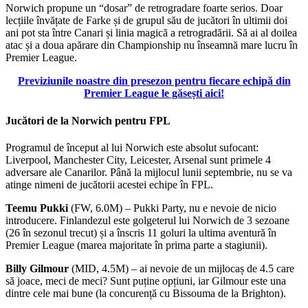
Norwich propune un “dosar” de retrogradare foarte serios. Doar
lecțiile învățate de Farke și de grupul său de jucători în ultimii doi
ani pot sta între Canari și linia magică a retrogradării. Să ai al doilea
atac și a doua apărare din Championship nu înseamnă mare lucru în
Premier League.
Previziunile noastre din presezon pentru fiecare echipă din
Premier League le găsești aici!
Jucători de la Norwich pentru FPL
Programul de început al lui Norwich este absolut sufocant:
Liverpool, Manchester City, Leicester, Arsenal sunt primele 4
adversare ale Canarilor. Până la mijlocul lunii septembrie, nu se va
atinge nimeni de jucătorii acestei echipe în FPL.
Teemu Pukki
(FW, 6.0M) – Pukki Party, nu e nevoie de nicio
introducere. Finlandezul este golgeterul lui Norwich de 3 sezoane
(26 în sezonul trecut) și a înscris 11 goluri la ultima aventură în
Premier League (marea majoritate în prima parte a stagiunii).
Billy Gilmour
(MID, 4.5M) – ai nevoie de un mijlocaș de 4.5 care
să joace, meci de meci? Sunt puține opțiuni, iar Gilmour este una
dintre cele mai bune (la concurență cu Bissouma de la Brighton).