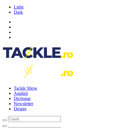
Light
Dark
Tackle Show
Analiză
Dicționar
Newsletter
Despre