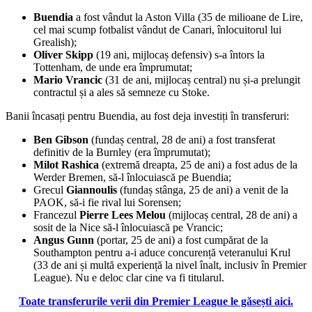
Buendia
a fost vândut la Aston Villa (35 de milioane de Lire,
cel mai scump fotbalist vândut de Canari, înlocuitorul lui
Grealish);
Oliver Skipp
(19 ani, mijlocaș defensiv) s-a întors la
Tottenham, de unde era împrumutat;
Mario Vrancic
(31 de ani, mijlocaș central) nu și-a prelungit
contractul și a ales să semneze cu Stoke.
Banii încasați pentru Buendia, au fost deja investiți în transferuri:
Ben Gibson
(fundaș central, 28 de ani) a fost transferat
definitiv de la Burnley (era împrumutat);
Milot Rashica
(extremă dreapta, 25 de ani) a fost adus de la
Werder Bremen, să-l înlocuiască pe Buendia;
Grecul
Giannoulis
(fundaș stânga, 25 de ani) a venit de la
PAOK, să-i fie rival lui Sorensen;
Francezul
Pierre Lees Melou
(mijlocaș central, 28 de ani) a
sosit de la Nice să-l înlocuiască pe Vrancic;
Angus Gunn
(portar, 25 de ani) a fost cumpărat de la
Southampton pentru a-i aduce concurență veteranului Krul
(33 de ani și multă experiență la nivel înalt, inclusiv în Premier
League). Nu e deloc clar cine va fi titularul.
Toate transferurile verii din Premier League le găsești aici.