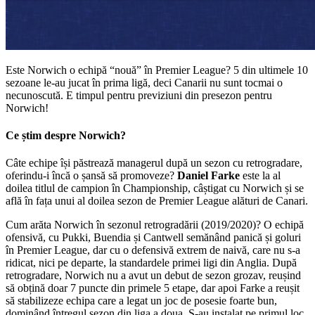
Este Norwich o echipă “nouă” în Premier League? 5 din ultimele 10
sezoane le-au jucat în prima ligă, deci Canarii nu sunt tocmai o
necunoscută. E timpul pentru previziuni din presezon pentru
Norwich!
Ce știm despre Norwich?
Câte echipe își păstrează managerul după un sezon cu retrogradare,
oferindu-i încă o șansă să promoveze?
Daniel Farke
este la al
doilea titlul de campion în Championship, câștigat cu Norwich și se
află în fața unui al doilea sezon de Premier League alături de Canari.
Cum arăta Norwich în sezonul retrogradării (2019/2020)? O echipă
ofensivă, cu Pukki, Buendia și Cantwell semănând panică și goluri
în Premier League, dar cu o defensivă extrem de naivă, care nu s-a
ridicat, nici pe departe, la standardele primei ligi din Anglia. După
retrogradare, Norwich nu a avut un debut de sezon grozav, reușind
să obțină doar 7 puncte din primele 5 etape, dar apoi Farke a reușit
să stabilizeze echipa care a legat un joc de posesie foarte bun,
dominând întregul sezon din liga a doua. S-au instalat pe primul loc