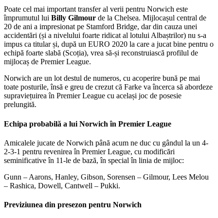
Poate cel mai important transfer al verii pentru Norwich este
împrumutul lui
Billy Gilmour
de la Chelsea. Mijlocașul central de
20 de ani a impresionat pe Stamford Bridge, dar din cauza unei
accidentări (și a nivelului foarte ridicat al lotului Albaștrilor) nu s-a
impus ca titular și, după un EURO 2020 la care a jucat bine pentru o
echipă foarte slabă (Scoția), vrea să-și reconstruiască profilul de
mijlocaș de Premier League.
Norwich are un lot destul de numeros, cu acoperire bună pe mai
toate posturile, însă e greu de crezut că Farke va încerca să abordeze
supraviețuirea în Premier League cu același joc de posesie
prelungită.
Echipa probabilă a lui Norwich în Premier League
Amicalele jucate de Norwich până acum ne duc cu gândul la un 4-
2-3-1 pentru revenirea în Premier League, cu modificări
seminificative în 11-le de bază, în special în linia de mijloc:
Gunn – Aarons, Hanley, Gibson, Sorensen – Gilmour, Lees Melou
– Rashica, Dowell, Cantwell – Pukki.
Previziunea din presezon pentru Norwich