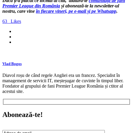
Dacă ți-a plăcut ce tocmai ai citit, alătură-te
comunității de fani
Premier League din România
și abonează-te la newsletter-ul
nostru, care vine
în fiecare vineri, pe e-mail și pe Whatsapp
.
63
Likes
Vlad Bogos
Diavol roșu de când regele Angliei era un francez. Specialist în
management de servicii IT, meșteșugar de cuvinte în timpul liber.
Fondator al grupului de fani Premier League România și ctitor al
acestui site.
Abonează-te!