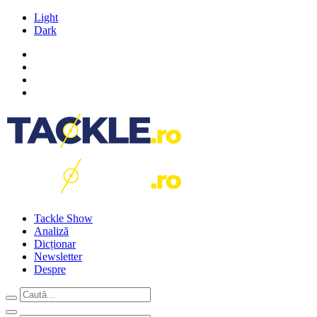
Light
Dark
Tackle Show
Analiză
Dicționar
Newsletter
Despre