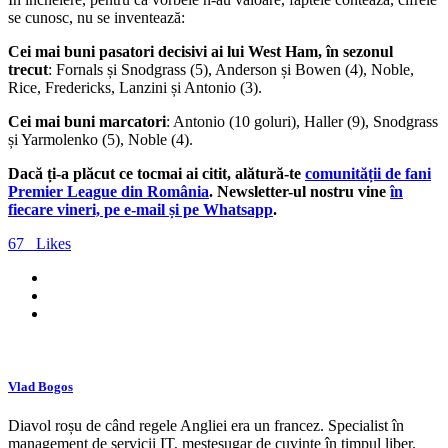
se cunosc, nu se inventează:
Cei mai buni pasatori decisivi ai lui West Ham, în sezonul
trecut
: Fornals și Snodgrass (5), Anderson și Bowen (4), Noble,
Rice, Fredericks, Lanzini și Antonio (3).
Cei mai buni marcatori
: Antonio (10 goluri), Haller (9), Snodgrass
și Yarmolenko (5), Noble (4).
Dacă ți-a plăcut ce tocmai ai citit, alătură-te
comunității de fani
Premier League din România
. Newsletter-ul nostru vine
în
fiecare vineri, pe e-mail și pe Whatsapp
.
67
Likes
Vlad Bogos
Diavol roșu de când regele Angliei era un francez. Specialist în
management de servicii IT, meșteșugar de cuvinte în timpul liber.