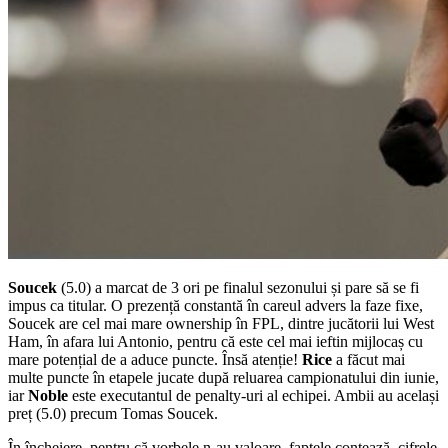
Soucek
(5.0) a marcat de 3 ori pe finalul sezonului și pare să se fi
impus ca titular. O prezență constantă în careul advers la faze fixe,
Soucek are cel mai mare ownership în FPL, dintre jucătorii lui West
Ham, în afara lui Antonio, pentru că este cel mai ieftin mijlocaș cu
mare potențial de a aduce puncte. Însă atenție!
Rice
a făcut mai
multe puncte în etapele jucate după reluarea campionatului din iunie,
iar
Noble
este executantul de penalty-uri al echipei. Ambii au același
preț (5.0) precum Tomas Soucek.
În încheiere, pentru că vorbele n-au valoare, faptele contează, cifrele