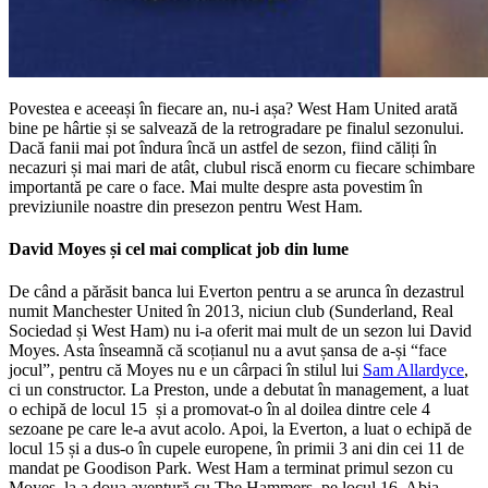
Povestea e aceeași în fiecare an, nu-i așa? West Ham United arată
bine pe hârtie și se salvează de la retrogradare pe finalul sezonului.
Dacă fanii mai pot îndura încă un astfel de sezon, fiind căliți în
necazuri și mai mari de atât, clubul riscă enorm cu fiecare schimbare
importantă pe care o face. Mai multe despre asta povestim în
previziunile noastre din presezon pentru West Ham.
David Moyes și cel mai complicat job din lume
De când a părăsit banca lui Everton pentru a se arunca în dezastrul
numit Manchester United în 2013, niciun club (Sunderland, Real
Sociedad și West Ham) nu i-a oferit mai mult de un sezon lui David
Moyes. Asta înseamnă că scoțianul nu a avut șansa de a-și “face
jocul”, pentru că Moyes nu e un cârpaci în stilul lui
Sam Allardyce
,
ci un constructor. La Preston, unde a debutat în management, a luat
o echipă de locul 15 și a promovat-o în al doilea dintre cele 4
sezoane pe care le-a avut acolo. Apoi, la Everton, a luat o echipă de
locul 15 și a dus-o în cupele europene, în primii 3 ani din cei 11 de
mandat pe Goodison Park. West Ham a terminat primul sezon cu
Moyes, la a doua aventură cu The Hammers, pe locul 16. Abia