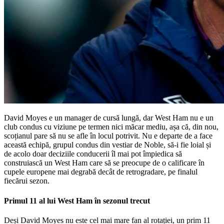
David Moyes e un manager de cursă lungă, dar West Ham nu e un
club condus cu viziune pe termen nici măcar mediu, așa că, din nou,
scoțianul pare să nu se afle în locul potrivit. Nu e departe de a face
această echipă, grupul condus din vestiar de Noble, să-i fie loial și
de acolo doar deciziile conducerii îl mai pot împiedica să
construiască un West Ham care să se preocupe de o calificare în
cupele europene mai degrabă decât de retrogradare, pe finalul
fiecărui sezon.
Primul 11 al lui West Ham în sezonul trecut
Deși David Moyes nu este cel mai mare fan al rotației, un prim 11