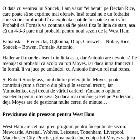
O dată cu venirea lui Soucek, l-am văzut “eliberat” pe Declan Rice,
care poate să se exprime mai ofensiv, însă totuși nu e un fotbalist
care să fie comfortabil în a exploata spațiile în spatele unui vârf.
Probabil că Fornals va continua să fie piesă fixa în linia de start, așa
că un 4-3-3 pare mai probabil pentru noul sezon de la West Ham:
Fabianski – Fredericks, Ogbonna, Diop, Creswell – Noble, Rice,
Soucek – Bowen, Fornals- Antonio.
Haller ar fi marele absent din linia asta, dar Antonio are nevoie să fie
menajat și probabil că acolo va roti Moyes, iar dacă intră francezul
în formă, îi va juca pe amândoi, cu Antonio într-un rol mai retras.
Și Robert Snodgrass, unul dintre preferații lui Moyes, poate
contribui (cum a făcut-o din plin și în sezonul trecut), iar
Yarmolenko, deși trecut de vârful carierei, rămâne o opțiune
excelentă pentru ofensivă. Și dacă mai rămâne și Felipe Anderson,
deja Moyes are de gestionat multe cereri de minute…
Previziunea din presezon pentru West Ham
West Ham are cel mai greu program pentru începutul de sezon:
Newcastle, Arsenal, Wolves, Leicester, Tottenham, Liverpool,
Manchester City. Practic, prima oară când echipa lui Moyes va juca