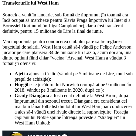
Transferurile lui West Ham
Soucek
a venit în ianuarie, sub formă de împrumut (în toamnă era
încă ocupat să marcheze pentru Slavia Praga împotriva lui Inter și a
Borussiei Dortmund, în Liga Campionilor), dar a fost transferat
definitiv, pentru 15 milioane de Lire la final de iunie.
Mai importantă pentru conducerea clubului pare să fie reglarea
bugetului de salarii. West Ham caută să-l vândă pe Felipe Anderson,
jucător pe care plătiseră 34 de milioane lui Lazio, acum doi ani, una
dintre opțiuni fiind chiar “vecina” Arsenal. West Ham a vândut 3
fotbaliști ofensivi:
Ajeti
a ajuns la Celtic (vândut pe 5 milioane de Lire, mult sub
prețul de achiziție);
Huggil
este jucătorul lui Norwich (cumpărat pe 9 milioane în
2018, vândut pe 3 milioane în 2020, după ce );
Grady Diangana
a fost cedat definitiv la West Brom, după
împrumutul din sezonul trecut. Diangana era considerat cel
mai bun tânăr fotbalist din lotul lui West Ham, iar conducerea
a ales să-l vândă unei rivale directe la supraviețuire. Reacția
căpitanului Noble spune întreaga poveste a “strategiei” lui
West Ham United: