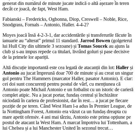
generat din numărul de minute jucate indică o altă așezare în teren
decât ce joacă, de fapt, West Ham.
Fabianski – Fredericks, Ogbonna, Diop, Creswell – Noble, Rice,
Snodgrass, Fornals – Antonio, Haller. 4-4-2?
Moyes joacă însă 4-2-3-1, dar accidentările și transferurile făcute în
ianuarie au “alterat” primul 11 standard.
Jarrod Bowen
(golgeterul
lui Hull City din ultimele 3 sezoane) și
Tomas Soucek
au ajuns la
club și s-au impus repede ca titulari, livrând goluri și pase decisive
de la primele lor apariții.
Altă discuție importantă este cea legată de atacanții din lot:
Haller
și
Antonio
au jucat împreună doar 700 de minute și au creat un singur
gol pentru The Hammers (marcator Haller, pasator Antonio). E clar:
cei doi sunt concurenți pentru postul de vârf, cu mențiunea că
Antonio poate Michail Antonio e un fotbalist cu un istoric de carieră
complet atipic. Nu a jucat portar, fundaș central și închizător
niciodată în cariera de profesionist, dar în rest… a jucat pe fiecare
poziție de pe teren. Când West Ham l-a adus în Premier League, de
la Nottingham Forest, Antonio era văzut ca un fundaș dreapta cu
mare apetit ofensiv. 4 ani mai târziu, Antonio este prima opțiune pe
postul de atacant la West Ham. A marcat împotriva lui Tottenham, a
lui Chelsea și a lui Manchester United în sezonul trecut…