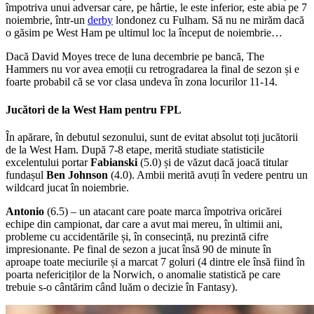
împotriva unui adversar care, pe hârtie, le este inferior, este abia pe 7
noiembrie, într-un
derby
londonez cu Fulham. Să nu ne mirăm dacă
o găsim pe West Ham pe ultimul loc la început de noiembrie…
Dacă David Moyes trece de luna decembrie pe bancă, The
Hammers nu vor avea emoții cu retrogradarea la final de sezon și e
foarte probabil că se vor clasa undeva în zona locurilor 11-14.
Jucători de la West Ham pentru FPL
În apărare, în debutul sezonului, sunt de evitat absolut toți jucătorii
de la West Ham. După 7-8 etape, merită studiate statisticile
excelentului portar
Fabianski
(5.0) și de văzut dacă joacă titular
fundașul
Ben Johnson
(4.0). Ambii merită avuți în vedere pentru un
wildcard jucat în noiembrie.
Antonio
(6.5) – un atacant care poate marca împotriva oricărei
echipe din campionat, dar care a avut mai mereu, în ultimii ani,
probleme cu accidentările și, în consecință, nu prezintă cifre
impresionante. Pe final de sezon a jucat însă 90 de minute în
aproape toate meciurile și a marcat 7 goluri (4 dintre ele însă fiind în
poarta nefericiților de la Norwich, o anomalie statistică pe care
trebuie s-o cântărim când luăm o decizie în Fantasy).