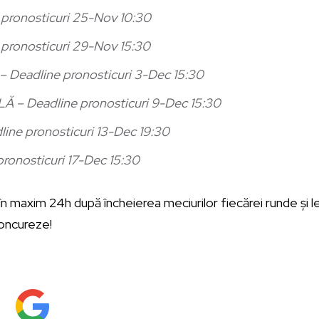
 pronosticuri 25-Nov 10:30
pronosticuri 29-Nov 15:30
 Deadline pronosticuri 3-Dec 15:30
 – Deadline pronosticuri 9-Dec 15:30
ine pronosticuri 13-Dec 19:30
ronosticuri 17-Dec 15:30
 maxim 24h după încheierea meciurilor fiecărei runde și l
 concureze!