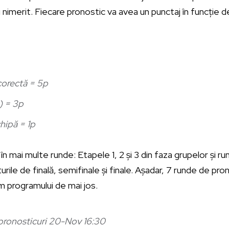
i nimerit. Fiecare pronostic va avea un punctaj în funcție d
corectă = 5p
) = 3p
chipă = 1p
în mai multe runde: Etapele 1, 2 și 3 din faza grupelor și 
turile de finală, semifinale și finale. Așadar, 7 runde de pro
m programului de mai jos.
pronosticuri 20-Nov 16:30