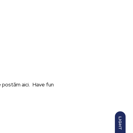
e postăm aici. Have fun
LIGHT