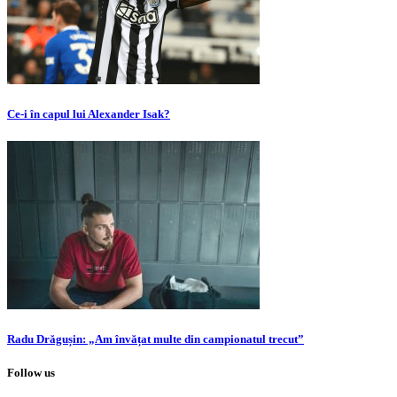
Ce-i în capul lui Alexander Isak?
Radu Drăgușin: „Am învățat multe din campionatul trecut”
Follow us