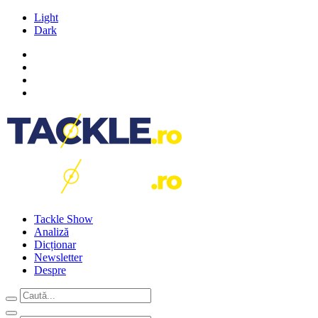
Light
Dark
Tackle Show
Analiză
Dicționar
Newsletter
Despre