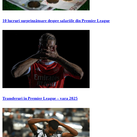
10 lucruri surprinzătoare despre salariile din Premier League
Transferuri în Premier League – vara 2025