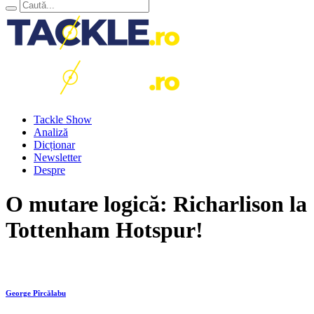
Tackle Show
Analiză
Dicționar
Newsletter
Despre
O mutare logică: Richarlison la
Tottenham Hotspur!
George Pîrcălabu