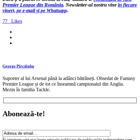
Premier League din România
. Newsletter-ul nostru vine
în fiecare
vineri, pe e-mail și pe Whatsapp
.
77
Likes
George Pîrcălabu
Suporter al lui Arsenal până la adânci bătrâneți. Obsedat de Fantasy
Premier League și de tot ce înseamnă campionatul din Anglia.
Mezin în familia Tackle.
Abonează-te!
Îți trimitem cele mai bune articole publicate de publicațiile independete care