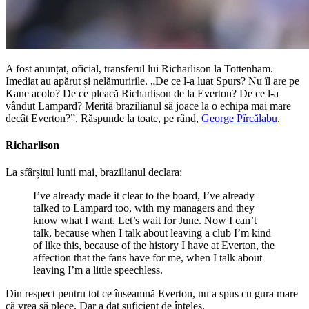
A fost anunțat, oficial, transferul lui Richarlison la Tottenham.
Imediat au apărut și nelămuririle. „De ce l-a luat Spurs? Nu îl are pe
Kane acolo? De ce pleacă Richarlison de la Everton? De ce l-a
vândut Lampard? Merită brazilianul să joace la o echipa mai mare
decât Everton?”. Răspunde la toate, pe rând,
George Pîrcălabu
.
Richarlison
La sfârșitul lunii mai, brazilianul declara:
I’ve already made it clear to the board, I’ve already
talked to Lampard too, with my managers and they
know what I want. Let’s wait for June. Now I can’t
talk, because when I talk about leaving a club I’m kind
of like this, because of the history I have at Everton, the
affection that the fans have for me, when I talk about
leaving I’m a little speechless.
Din respect pentru tot ce înseamnă Everton, nu a spus cu gura mare
că vrea să plece. Dar a dat suficient de înțeles.