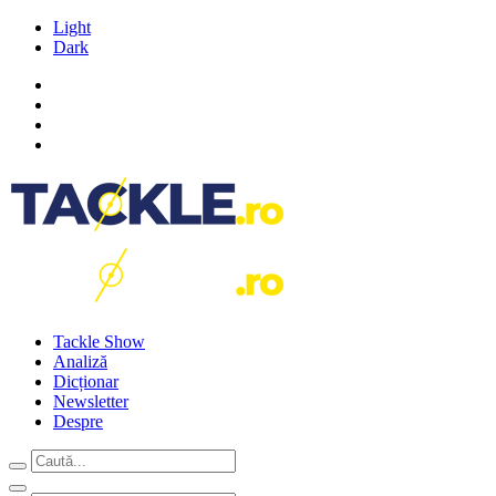
Light
Dark
Tackle Show
Analiză
Dicționar
Newsletter
Despre