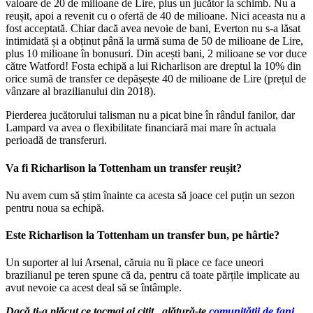
valoare de 20 de milioane de Lire, plus un jucător la schimb. Nu a
reușit, apoi a revenit cu o ofertă de 40 de milioane. Nici aceasta nu a
fost acceptată. Chiar dacă avea nevoie de bani, Everton nu s-a lăsat
intimidată și a obținut până la urmă suma de 50 de milioane de Lire,
plus 10 milioane în bonusuri. Din acești bani, 2 milioane se vor duce
către Watford! Fosta echipă a lui Richarlison are dreptul la 10% din
orice sumă de transfer ce depășește 40 de milioane de Lire (prețul de
vânzare al brazilianului din 2018).
Pierderea jucătorului talisman nu a picat bine în rândul fanilor, dar
Lampard va avea o flexibilitate financiară mai mare în actuala
perioadă de transferuri.
Va fi Richarlison la Tottenham un transfer reușit?
Nu avem cum să știm înainte ca acesta să joace cel puțin un sezon
pentru noua sa echipă.
Este Richarlison la Tottenham un transfer bun, pe hârtie?
Un suporter al lui Arsenal, căruia nu îi place ce face uneori
brazilianul pe teren spune că da, pentru că toate părțile implicate au
avut nevoie ca acest deal să se întâmple.
Dacă ți-a plăcut ce tocmai ai citit, alătură-te
comunității de fani