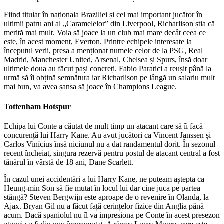
Fiind titular în naționala Braziliei și cel mai important jucător în
ultimii patru ani al „Caramelelor” din Liverpool, Richarlison știa că
merită mai mult. Voia să joace la un club mai mare decât ceea ce
este, în acest moment, Everton. Printre echipele interesate la
începutul verii, presa a menționat numele celor de la PSG, Real
Madrid, Manchester United, Arsenal, Chelsea și Spurs, însă doar
ultimele doua au făcut pași concreți. Fabio Paratici a reușit până la
urmă să îi obțină semnătura iar Richarlison pe lângă un salariu mult
mai bun, va avea șansa să joace în Champions League.
Tottenham Hotspur
Echipa lui Conte a căutat de mult timp un atacant care să îi facă
concurență lui Harry Kane. Au avut jucători ca Vincent Janssen și
Carlos Vinícius însă niciunul nu a dat randamentul dorit. În sezonul
recent încheiat, singura rezervă pentru postul de atacant central a fost
tânărul în vârstă de 18 ani, Dane Scarlett.
În cazul unei accidentări a lui Harry Kane, ne puteam aștepta ca
Heung-min Son să fie mutat în locul lui dar cine juca pe partea
stângă? Steven Bergwijn este aproape de o revenire în Olanda, la
Ajax. Bryan Gil nu a făcut față cerințelor fizice din Anglia până
acum. Dacă spaniolul nu îl va impresiona pe Conte în acest presezon