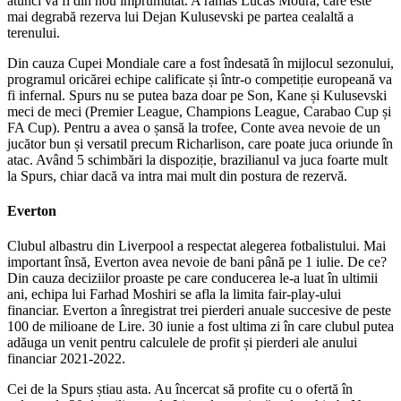
atunci va fi din nou împrumutat. A rămas Lucas Moura, care este
mai degrabă rezerva lui Dejan Kulusevski pe partea cealaltă a
terenului.
Din cauza Cupei Mondiale care a fost îndesată în mijlocul sezonului,
programul oricărei echipe calificate și într-o competiție europeană va
fi infernal. Spurs nu se putea baza doar pe Son, Kane și Kulusevski
meci de meci (Premier League, Champions League, Carabao Cup și
FA Cup). Pentru a avea o șansă la trofee, Conte avea nevoie de un
jucător bun și versatil precum Richarlison, care poate juca oriunde în
atac. Având 5 schimbări la dispoziție, brazilianul va juca foarte mult
la Spurs, chiar dacă va intra mai mult din postura de rezervă.
Everton
Clubul albastru din Liverpool a respectat alegerea fotbalistului. Mai
important însă, Everton avea nevoie de bani până pe 1 iulie. De ce?
Din cauza deciziilor proaste pe care conducerea le-a luat în ultimii
ani, echipa lui Farhad Moshiri se afla la limita fair-play-ului
financiar. Everton a înregistrat trei pierderi anuale succesive de peste
100 de milioane de Lire. 30 iunie a fost ultima zi în care clubul putea
adăuga un venit pentru calculele de profit și pierderi ale anului
financiar 2021-2022.
Cei de la Spurs știau asta. Au încercat să profite cu o ofertă în