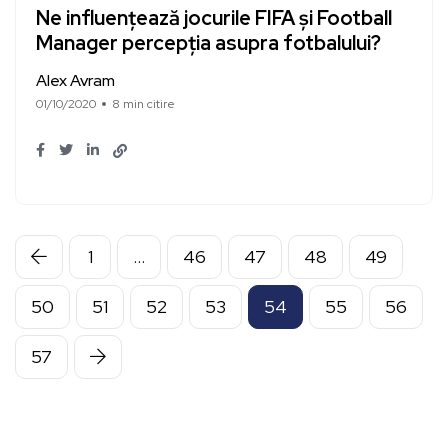
Ne influențează jocurile FIFA și Football
Manager percepția asupra fotbalului?
Alex Avram
01/10/2020
8 min citire
1
…
46
47
48
49
50
51
52
53
54
55
56
57