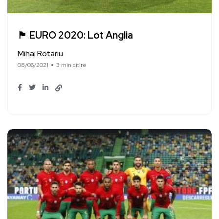
🏴󠁧󠁢󠁥󠁮󠁧󠁿 EURO 2020: Lot Anglia
Mihai Rotariu
08/06/2021
3 min citire