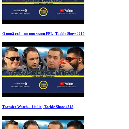
O nouă eră – un nou sezon FPL | Tackle Show #219
Transfer Watch – 1 iulie | Tackle Show #218