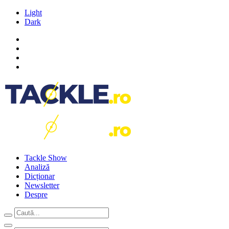
Light
Dark
Tackle Show
Analiză
Dicționar
Newsletter
Despre