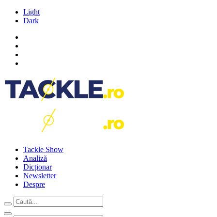
Light
Dark
Tackle Show
Analiză
Dicționar
Newsletter
Despre