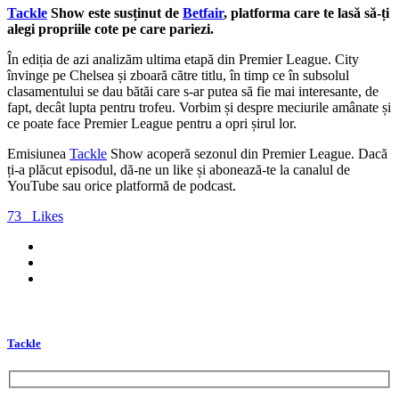
Tackle
Show este susținut de
Betfair
, platforma care te lasă să-ți
alegi propriile cote pe care pariezi.
În ediția de azi analizăm ultima etapă din Premier League. City
învinge pe Chelsea și zboară către titlu, în timp ce în subsolul
clasamentului se dau bătăi care s-ar putea să fie mai interesante, de
fapt, decât lupta pentru trofeu. Vorbim și despre meciurile amânate și
ce poate face Premier League pentru a opri șirul lor.
Emisiunea
Tackle
Show acoperă sezonul din Premier League. Dacă
ți-a plăcut episodul, dă-ne un like și abonează-te la canalul de
YouTube sau orice platformă de podcast.
73
Likes
Tackle