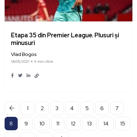
Etapa 35 din Premier League. Plusuri și
minusuri
Vlad Bogos
14/05/2021
5 min citire
1
2
3
4
5
6
7
8
9
10
11
12
13
14
15