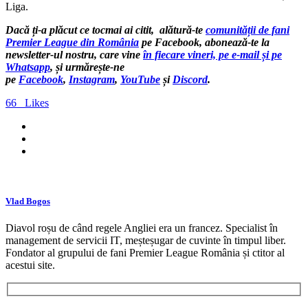
Liga.
Dacă ți-a plăcut ce tocmai ai citit, alătură-te
comunității de fani
Premier League din România
pe Facebook, abonează-te la
newsletter-ul nostru, care vine
în fiecare vineri, pe e-mail și pe
Whatsapp
, și urmărește-ne
pe
Facebook
,
Instagram
,
YouTube
și
Discord
.
66
Likes
Vlad Bogos
Diavol roșu de când regele Angliei era un francez. Specialist în
management de servicii IT, meșteșugar de cuvinte în timpul liber.
Fondator al grupului de fani Premier League România și ctitor al
acestui site.