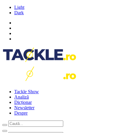
Light
Dark
Tackle Show
Analiză
Dicționar
Newsletter
Despre