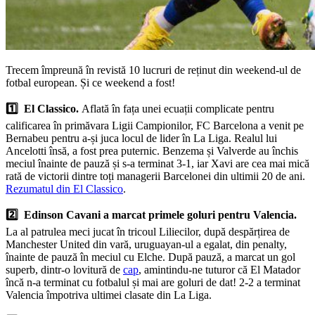
Trecem împreună în revistă 10 lucruri de reținut din weekend-ul de
fotbal european. Și ce weekend a fost!
1️⃣ El Classico.
Aflată în fața unei ecuații complicate pentru
calificarea în primăvara Ligii Campionilor, FC Barcelona a venit pe
Bernabeu pentru a-și juca locul de lider în La Liga. Realul lui
Ancelotti însă, a fost prea puternic. Benzema și Valverde au închis
meciul înainte de pauză și s-a terminat 3-1, iar Xavi are cea mai mică
rată de victorii dintre toți managerii Barcelonei din ultimii 20 de ani.
Rezumatul din El Classico
.
2️⃣ Edinson Cavani a marcat primele goluri pentru Valencia.
La al patrulea meci jucat în tricoul Liliecilor, după despărțirea de
Manchester United din vară, uruguayan-ul a egalat, din penalty,
înainte de pauză în meciul cu Elche. După pauză, a marcat un gol
superb, dintr-o lovitură de
cap
, amintindu-ne tuturor că El Matador
încă n-a terminat cu fotbalul și mai are goluri de dat! 2-2 a terminat
Valencia împotriva ultimei clasate din La Liga.