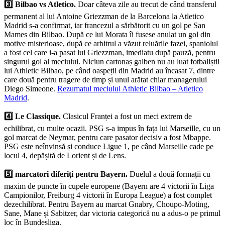
3️⃣ Bilbao vs Atletico.
Doar câteva zile au trecut de când transferul
permanent al lui Antoine Griezzman de la Barcelona la Atletico
Madrid s-a confirmat, iar francezul a sărbătorit cu un gol pe San
Mames din Bilbao. După ce lui Morata îi fusese anulat un gol din
motive misterioase, după ce arbitrul a văzut reluările fazei, spaniolul
a fost cel care i-a pasat lui Griezzman, imediatu după pauză, pentru
singurul gol al meciului. Niciun cartonaș galben nu au luat fotbaliștii
lui Athletic Bilbao, pe când oaspeții din Madrid au încasat 7, dintre
care două pentru tragere de timp și unul arătat chiar managerului
Diego Simeone.
Rezumatul meciului Athletic Bilbao – Atletico
Madrid
.
4️⃣ Le Classique.
Clasicul Franței a fost un meci extrem de
echilibrat, cu multe ocazii. PSG s-a impus în fața lui Marseille, cu un
gol marcat de Neymar, pentru care pasator decisiv a fost Mbappe.
PSG este neînvinsă și conduce Ligue 1, pe când Marseille cade pe
locul 4, depășită de Lorient și de Lens.
5️⃣ marcatori diferiți pentru Bayern.
Duelul a două formații cu
maxim de puncte în cupele europene (Bayern are 4 victorii în Liga
Campionilor, Freiburg 4 victorii în Europa League) a fost complet
dezechilibrat. Pentru Bayern au marcat Gnabry, Choupo-Moting,
Sane, Mane și Sabitzer, dar victoria categorică nu a adus-o pe primul
loc în Bundesliga.