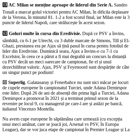
8️⃣ AC Milan se menține aproape de liderul din Serie A.
Sandro
Tonali a marcat golul victoriei pentru AC Milan, în dificila deplasare
de la Verona, în minutul 81. 1-2 a fost scorul final, iar Milan este la 3
puncte de liderul Napoli, care strălucește în acest sezon.
9️⃣ Goluri multe în cursa din Eredivisie.
După ce PSV a învins,
sâmbătă, cu 6-1 pe Utrecht, cu 3 duble marcate de Simons, Till și El-
Ghazi, presiunea era pe Ajax să țină pasul în cursa pentru fotoliul de
lider din Eredivisie. Duminică seara, Ajax a învins-o cu 7-1 cu
Excelsior, în ceea ce a părut a fi mai degrabă un concurs la distanță
cu PSV decât un meci oarecare de campionat, fie el și unul
dezechilibrat valoric. Ajax, PSV și Feyenoord sunt despărțite de câte
un singur punct pe podium!
🔟
Superlig
. Galatasaray și Fenerbahce nu sunt nici măcar pe locuri
de cupele europene în campionatul Turciei, unde Adana Demirspor
este lider. După 26 de ani de absență din prima ligă a Turciei, Adana
Demirspor a promovat în 2021 și a terminat primul sezon de la
revenire pe locul 9, cu managerul pe care-l are și astăzi pe bancă,
italianul Vincenzo Montella.
Nu avem cupe europene în săptămâna care urmează (cu excepția
unui meci amânat, care se joacă joi, Arsenal vs PSV, în Europa
League), dar se vor juca etape de campionat în Premier League și La