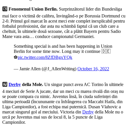
6️⃣ Fenomenul Union Berlin.
Surprinzătorul lider din Bundesliga
mai face o victimă de calibru, învingând-o pe Borussia Dortmund cu
2-0. Primul gol marcat în acest meci este complet inexplicabil pentru
fotbalul profesionist, dar asta nu schimbă faptul că un club care a
cheltuit, în ultimele două sezoane, cât a plătit Bayern pentru Sadio
Mane vara asta… conduce campionatul Germaniei.
Something special is and has been happening in Union
Berlin for some time now. Long may it continue 🇩🇪
⚽️
pic.twitter.com/8ZfDBgxYQk
— Jamie Allen (@J_AllenWriting)
October 16, 2022
7️⃣
Derby
della Mole.
Un singur punct avea AC Torino în ultimele
4 meciuri de Serie A jucate, dar un meci cu marea rivală din oraș nu
se poate compara cu nimic. Juventus însă, în ciuda suferinței din
ultima perioadă (încununante cu înfrângerea cu Maccabi Haifa, din
Liga Campionilor), a fost echipa mai puternică. Dusan Vlahovic a
marcat singurul gol al meciului. Victoria din
Derby
della Mole nu o
urcă pe Juventus mai sus de locul 8, la 5 puncte de Liga
Campionilor.