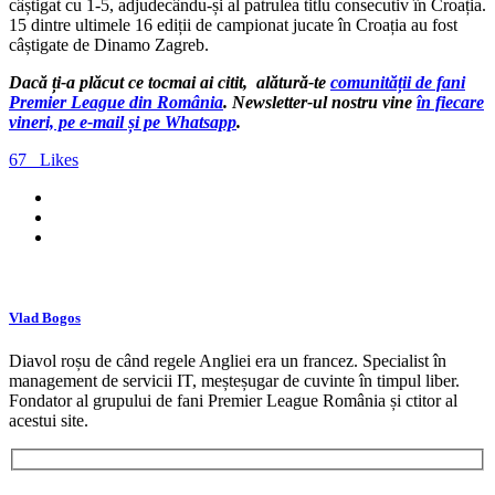
câștigat cu 1-5, adjudecându-și al patrulea titlu consecutiv în Croația.
15 dintre ultimele 16 ediții de campionat jucate în Croația au fost
câștigate de Dinamo Zagreb.
Dacă ți-a plăcut ce tocmai ai citit, alătură-te
comunității de fani
Premier League din România
. Newsletter-ul nostru vine
în fiecare
vineri, pe e-mail și pe Whatsapp
.
67
Likes
Vlad Bogos
Diavol roșu de când regele Angliei era un francez. Specialist în
management de servicii IT, meșteșugar de cuvinte în timpul liber.
Fondator al grupului de fani Premier League România și ctitor al
acestui site.