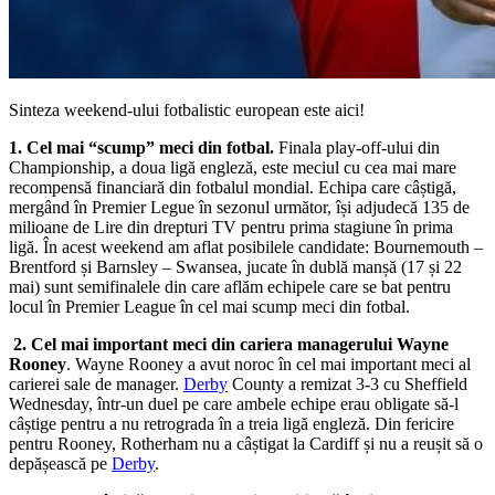
Sinteza weekend-ului fotbalistic european este aici!
1. Cel mai “scump” meci din fotbal.
Finala play-off-ului din
Championship, a doua ligă engleză, este meciul cu cea mai mare
recompensă financiară din fotbalul mondial. Echipa care câștigă,
mergând în Premier Legue în sezonul următor, își adjudecă 135 de
milioane de Lire din drepturi TV pentru prima stagiune în prima
ligă. În acest weekend am aflat posibilele candidate: Bournemouth –
Brentford și Barnsley – Swansea, jucate în dublă manșă (17 și 22
mai) sunt semifinalele din care aflăm echipele care se bat pentru
locul în Premier League în cel mai scump meci din fotbal.
2. Cel mai important meci din cariera managerului Wayne
Rooney
. Wayne Rooney a avut noroc în cel mai important meci al
carierei sale de manager.
Derby
County a remizat 3-3 cu Sheffield
Wednesday, într-un duel pe care ambele echipe erau obligate să-l
câștige pentru a nu retrograda în a treia ligă engleză. Din fericire
pentru Rooney, Rotherham nu a câștigat la Cardiff și nu a reușit să o
depășească pe
Derby
.