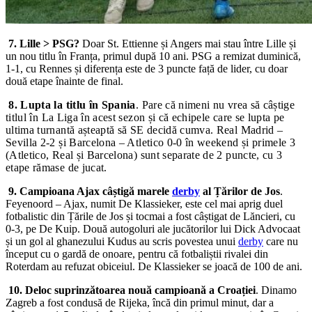
7. Lille > PSG?
Doar St. Ettienne și Angers mai stau între Lille și
un nou titlu în Franța, primul după 10 ani. PSG a remizat duminică,
1-1, cu Rennes și diferența este de 3 puncte față de lider, cu doar
două etape înainte de final.
8. Lupta la titlu în Spania
. Pare că nimeni nu vrea să câștige
titlul în La Liga în acest sezon și că echipele care se lupta pe
ultima turnantă așteaptă să SE decidă cumva. Real Madrid –
Sevilla 2-2 și Barcelona – Atletico 0-0 în weekend și primele 3
(Atletico, Real și Barcelona) sunt separate de 2 puncte, cu 3
etape rămase de jucat.
9. Campioana Ajax câștigă marele
derby
al Țărilor de Jos
.
Feyenoord – Ajax, numit De Klassieker, este cel mai aprig duel
fotbalistic din Țările de Jos și tocmai a fost câștigat de Lăncieri, cu
0-3, pe De Kuip. Două autogoluri ale jucătorilor lui Dick Advocaat
și un gol al ghanezului Kudus au scris povestea unui
derby
care nu
început cu o gardă de onoare, pentru că fotbaliștii rivalei din
Roterdam au refuzat obiceiul. De Klassieker se joacă de 100 de ani.
10. Deloc suprinzătoarea nouă campioană a Croației
. Dinamo
Zagreb a fost condusă de Rijeka, încă din primul minut, dar a