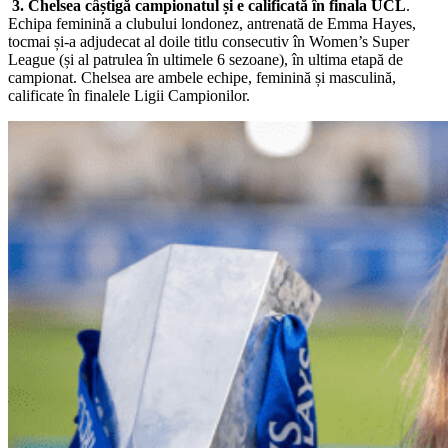
3. Chelsea câștigă campionatul și e calificată în finala UCL
.
Echipa feminină a clubului londonez, antrenată de Emma Hayes,
tocmai și-a adjudecat al doile titlu consecutiv în Women’s Super
League (și al patrulea în ultimele 6 sezoane), în ultima etapă de
campionat. Chelsea are ambele echipe, feminină și masculină,
calificate în finalele Ligii Campionilor.