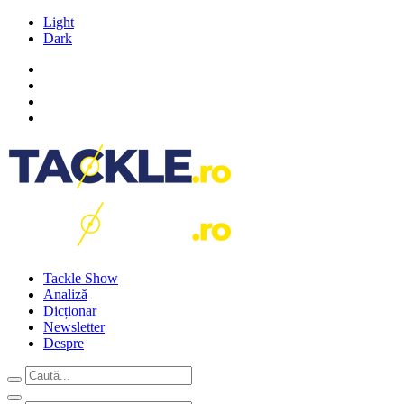
Light
Dark
Tackle Show
Analiză
Dicționar
Newsletter
Despre