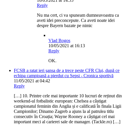
10/05/2021 at 14:55
Reply
Nu ma cert, ci va spuneam dumneavoastra ca
aveti idei preconcepute. Ca aveti noate idei
despre Bayern bazate pe nimic
Vlad Bogos
10/05/2021 at 16:13
Reply
OK.
FCSB a ratat ieri şansa de a trece peste CFR Cluj, după ce
echipa campioană a pierdut cu Sepsi - Cronica sportivă
11/05/2021 at 04:42
Reply
[…] 10. Printre cele mai importante 10 lucruri de reținut din
weekend-ul fotbalistic european: Chelsea a câștigat
campionatul feminin din Anglia și e calificată în finala Ligii
Campionilor; Dinamo Zagreb a ajuns la al patrulea titlu
consecutiv în Croația; Wayne Rooney a câștigat cel mai
important meci al carierei sale de manager. (Tackle.ro) […]