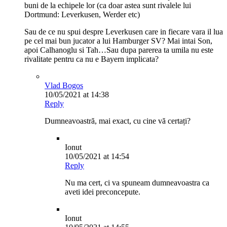
buni de la echipele lor (ca doar astea sunt rivalele lui
Dortmund: Leverkusen, Werder etc)
Sau de ce nu spui despre Leverkusen care in fiecare vara il lua
pe cel mai bun jucator a lui Hamburger SV? Mai intai Son,
apoi Calhanoglu si Tah…Sau dupa parerea ta umila nu este
rivalitate pentru ca nu e Bayern implicata?
Vlad Bogos
10/05/2021 at 14:38
Reply
Dumneavoastră, mai exact, cu cine vă certați?
Ionut
10/05/2021 at 14:54
Reply
Nu ma cert, ci va spuneam dumneavoastra ca
aveti idei preconcepute.
Ionut