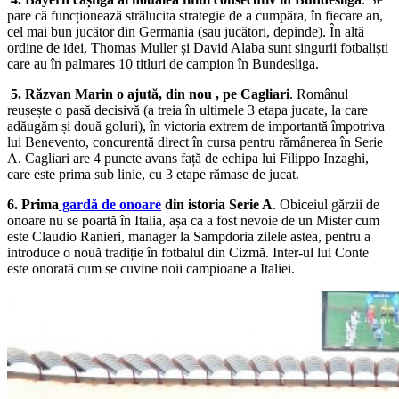
pare că funcționează strălucita strategie de a cumpăra, în fiecare an,
cel mai bun jucător din Germania (sau jucători, depinde). În altă
ordine de idei, Thomas Muller și David Alaba sunt singurii fotbaliști
care au în palmares 10 titluri de campion în Bundesliga.
5. Răzvan Marin o ajută, din nou , pe Cagliari
. Românul
reușește o pasă decisivă (a treia în ultimele 3 etapa jucate, la care
adăugăm și două goluri), în victoria extrem de importantă împotriva
lui Benevento, concurentă direct în cursa pentru rămânerea în Serie
A. Cagliari are 4 puncte avans față de echipa lui Filippo Inzaghi,
care este prima sub linie, cu 3 etape rămase de jucat.
6. Prima
gardă de onoare
din istoria Serie A
. Obiceiul gărzii de
onoare nu se poartă în Italia, așa ca a fost nevoie de un Mister cum
este Claudio Ranieri, manager la Sampdoria zilele astea, pentru a
introduce o nouă tradiție în fotbalul din Cizmă. Inter-ul lui Conte
este onorată cum se cuvine noii campioane a Italiei.