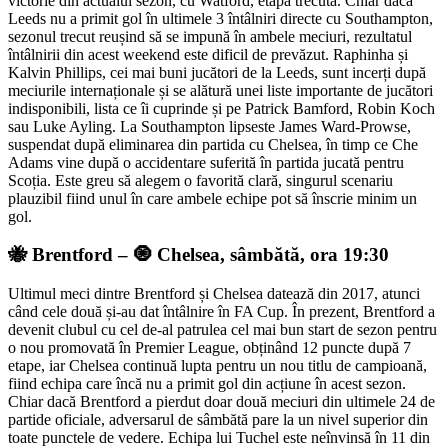
victorie din actualul sezon, cu Watford, etapa trecută. Chiar dacă
Leeds nu a primit gol în ultimele 3 întâlniri directe cu Southampton,
sezonul trecut reușind să se impună în ambele meciuri, rezultatul
întâlnirii din acest weekend este dificil de prevăzut. Raphinha și
Kalvin Phillips, cei mai buni jucători de la Leeds, sunt incerți după
meciurile internaționale și se alătură unei liste importante de jucători
indisponibili, lista ce îi cuprinde și pe Patrick Bamford, Robin Koch
sau Luke Ayling. La Southampton lipseste James Ward-Prowse,
suspendat după eliminarea din partida cu Chelsea, în timp ce Che
Adams vine după o accidentare suferită în partida jucată pentru
Scoția. Este greu să alegem o favorită clară, singurul scenariu
plauzibil fiind unul în care ambele echipe pot să înscrie minim un
gol.
🐝 Brentford – 🧿 Chelsea, sâmbătă, ora 19:30
Ultimul meci dintre Brentford și Chelsea datează din 2017, atunci
când cele două și-au dat întâlnire în FA Cup. În prezent, Brentford a
devenit clubul cu cel de-al patrulea cel mai bun start de sezon pentru
o nou promovată în Premier League, obținând 12 puncte după 7
etape, iar Chelsea continuă lupta pentru un nou titlu de campioană,
fiind echipa care încă nu a primit gol din acțiune în acest sezon.
Chiar dacă Brentford a pierdut doar două meciuri din ultimele 24 de
partide oficiale, adversarul de sâmbătă pare la un nivel superior din
toate punctele de vedere. Echipa lui Tuchel este neînvinsă în 11 din