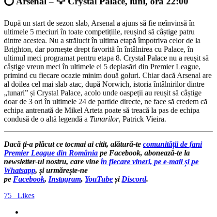
⭕️ Arsenal – 🦅 Crystal Palace, luni, ora 22:00
După un start de sezon slab, Arsenal a ajuns să fie neînvinsă în
ultimele 5 meciuri în toate competițiile, reușind să câștige patru
dintre acestea. Nu a strălucit în ultima etapă împotriva celor de la
Brighton, dar pornește drept favorită în întâlnirea cu Palace, în
ultimul meci programat pentru etapa 8. Crystal Palace nu a reușit să
câștige vreun meci în ultimele ei 5 deplasări din Premier League,
primind cu fiecare ocazie minim două goluri. Chiar dacă Arsenal are
al doilea cel mai slab atac, după Norwich, istoria întâlnirilor dintre
„tunari” și Crystal Palace, acolo unde oaspeții au reușit să câștige
doar de 3 ori în ultimele 24 de partide directe, ne face să credem că
echipa antrenată de Mikel Arteta poate să treacă la pas de echipa
condusă de o altă legendă a
Tunarilor
, Patrick Vieira.
Dacă ți-a plăcut ce tocmai ai citit, alătură-te
comunității de fani
Premier League din România
pe Facebook, abonează-te la
newsletter-ul nostru, care vine
în fiecare vineri, pe e-mail și pe
Whatsapp
, și urmărește-ne
pe
Facebook
,
Instagram
,
YouTube
și
Discord
.
75
Likes