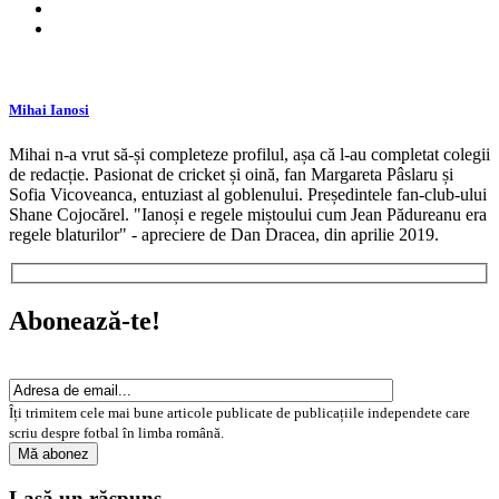
Mihai Ianosi
Mihai n-a vrut să-și completeze profilul, așa că l-au completat colegii
de redacție. Pasionat de cricket și oină, fan Margareta Pâslaru și
Sofia Vicoveanca, entuziast al goblenului. Președintele fan-club-ului
Shane Cojocărel. "Ianoși e regele miștoului cum Jean Pădureanu era
regele blaturilor" - apreciere de Dan Dracea, din aprilie 2019.
Abonează-te!
Îți trimitem cele mai bune articole publicate de publicațiile independete care
scriu despre fotbal în limba română.
Lasă un răspuns