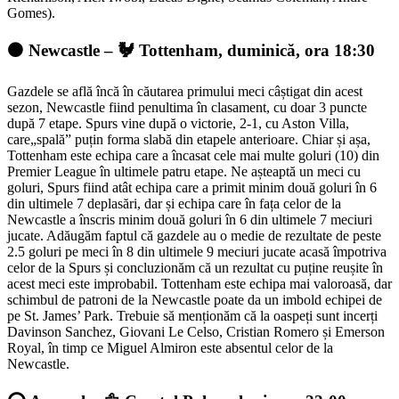
Gomes).
⚫️ Newcastle – 🐓 Tottenham, duminică, ora 18:30
Gazdele se află încă în căutarea primului meci câștigat din acest
sezon, Newcastle fiind penultima în clasament, cu doar 3 puncte
după 7 etape. Spurs vine după o victorie, 2-1, cu Aston Villa,
care„spală” puțin forma slabă din etapele anterioare. Chiar și așa,
Tottenham este echipa care a încasat cele mai multe goluri (10) din
Premier League în ultimele patru etape. Ne așteaptă un meci cu
goluri, Spurs fiind atât echipa care a primit minim două goluri în 6
din ultimele 7 deplasări, dar și echipa care în fața celor de la
Newcastle a înscris minim două goluri în 6 din ultimele 7 meciuri
jucate. Adăugăm faptul că gazdele au o medie de rezultate de peste
2.5 goluri pe meci în 8 din ultimele 9 meciuri jucate acasă împotriva
celor de la Spurs și concluzionăm că un rezultat cu puține reușite în
acest meci este improbabil. Tottenham este echipa mai valoroasă, dar
schimbul de patroni de la Newcastle poate da un imbold echipei de
pe St. James’ Park. Trebuie să menționăm că la oaspeți sunt incerți
Davinson Sanchez, Giovani Le Celso, Cristian Romero și Emerson
Royal, în timp ce Miguel Almiron este absentul celor de la
Newcastle.