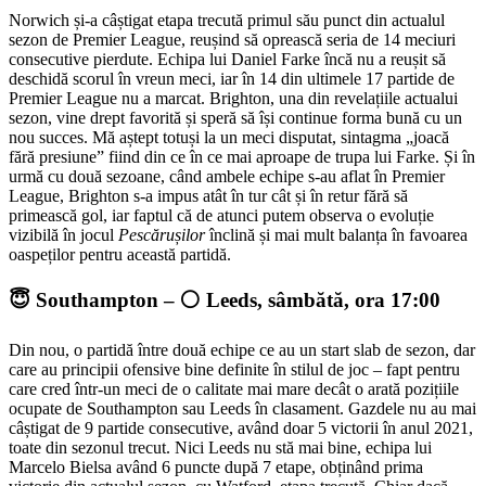
Norwich și-a câștigat etapa trecută primul său punct din actualul
sezon de Premier League, reușind să oprească seria de 14 meciuri
consecutive pierdute. Echipa lui Daniel Farke încă nu a reușit să
deschidă scorul în vreun meci, iar în 14 din ultimele 17 partide de
Premier League nu a marcat. Brighton, una din revelațiile actualui
sezon, vine drept favorită și speră să își continue forma bună cu un
nou succes. Mă aștept totuși la un meci disputat, sintagma „joacă
fără presiune” fiind din ce în ce mai aproape de trupa lui Farke. Și în
urmă cu două sezoane, când ambele echipe s-au aflat în Premier
League, Brighton s-a impus atât în tur cât și în retur fără să
primească gol, iar faptul că de atunci putem observa o evoluție
vizibilă în jocul
Pescărușilor
înclină și mai mult balanța în favoarea
oaspeților pentru această partidă.
😇 Southampton – ⚪️ Leeds, sâmbătă, ora 17:00
Din nou, o partidă între două echipe ce au un start slab de sezon, dar
care au principii ofensive bine definite în stilul de joc – fapt pentru
care cred într-un meci de o calitate mai mare decât o arată pozițiile
ocupate de Southampton sau Leeds în clasament. Gazdele nu au mai
câștigat de 9 partide consecutive, având doar 5 victorii în anul 2021,
toate din sezonul trecut. Nici Leeds nu stă mai bine, echipa lui
Marcelo Bielsa având 6 puncte după 7 etape, obținând prima