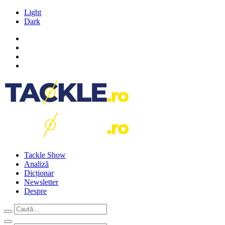
Light
Dark
Tackle Show
Analiză
Dicționar
Newsletter
Despre