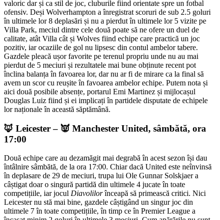
valoric dar și ca stil de joc, cluburile fiind orientate spre un fotbal
ofensiv. Deși Wolverhampton a înregistrat scoruri de sub 2.5 goluri
în ultimele lor 8 deplasări și nu a pierdut în ultimele lor 5 vizite pe
Villa Park, meciul dintre cele două poate să ne ofere un duel de
calitate, atât Villa cât și Wolves fiind echipe care practică un joc
pozitiv, iar ocaziile de gol nu lipsesc din contul ambelor tabere.
Gazdele pleacă ușor favorite pe terenul propriu unde nu au mai
pierdut de 5 meciuri și rezultatele mai bune obținute recent pot
înclina balanța în favoarea lor, dar nu ar fi de mirare ca la final să
avem un scor cu reușite în favoarea ambelor echipe. Putem nota și
aici două posibile absențe, portarul Emi Martinez și mijlocașul
Douglas Luiz fiind și ei implicați în partidele disputate de echipele
lor naționale în această săptămână.
🦊 Leicester – 👿 Manchester United, sâmbătă, ora
17:00
Două echipe care au dezamăgit mai degrabă în acest sezon își dau
întâlnire sâmbătă, de la ora 17:00. Chiar dacă United este neînvinsă
în deplasare de 29 de meciuri, trupa lui Ole Gunnar Solskjaer a
câștigat doar o singură partidă din ultimele 4 jucate în toate
competițiile, iar jocul
Diavolilor
înceapă să primească critici. Nici
Leicester nu stă mai bine, gazdele câștigând un singur joc din
ultimele 7 în toate competițiile, în timp ce în Premier League a
încasat minim 2 goluri în ultimele 3 meciuri. Cum apărările nu sunt