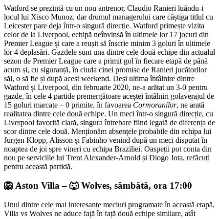
Watford se prezintă cu un nou antrenor, Claudio Ranieri luându-i
locul lui Xisco Munoz, dar drumul managerului care câștiga titlul cu
Leicester pare deja într-o singură direcție. Watford primește vizita
celor de la Liverpool, echipă neînvinsă în ultimele lor 17 jocuri din
Premier League și care a reușit să înscrie minim 3 goluri în ultimele
lor 4 deplasări. Gazdele sunt una dintre cele două echipe din actualul
sezon de Premier League care a primit gol în fiecare etapă de până
acum și, cu siguranță, în ciuda cinei promise de Ranieri jucătorilor
săi, o să fie și după acest weekend. Deși ultima întâlnire dintre
Watford și Liverpool, din februarie 2020, ne-a arătat un 3-0 pentru
gazde, în cele 4 partide premergătoare aceștei întâlniri golaverajul de
15 goluri marcate – 0 primite, în favoarea
Cormoranilor
, ne arată
realitatea dintre cele două echipe. Un meci într-o singură direcție, cu
Liverpool favorită clară, singura întrebare fiind legată de diferența de
scor dintre cele două. Menționăm absențele probabile din echipa lui
Jurgen Klopp, Alisson și Fabinho venind după un meci disputat în
noaptea de joi spre vineri cu echipa Braziliei. Oaspeții pot conta din
nou pe serviciile lui Trent Alexander-Arnold și Diogo Jota, refăcuți
pentru această partidă.
🦁 Aston Villa – 🐺 Wolves, sâmbătă, ora 17:00
Unul dintre cele mai interesante meciuri programate în această etapă,
Villa vs Wolves ne aduce față în față două echipe similare, atât