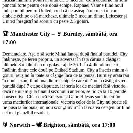
punctul forte pentru cele două echipe, Raphael Varane fiind noul
indisponibil pentru United, cred că ne așteaptă un meci în care
ambele echipe o să marcheze, ultimele 3 meciuri dintre Leicester și
United înregistrând scoruri cu peste 2.5 goluri.
🏆 Manchester City – 🍷 Burnley, sâmbătă, ora
17:00
Demantelare. Așa o să scrie Mihai Ianoși după finalul partidei. City
întâlnește, pe teren propriu, un adversar în fața căruia a câștigat
ultimele 8 întâlniri cu un golaveraj de 26-1. În 4 din ultimele 5
întâlniri dintre cele două pe Ettihad Stadium, City a înscris minim 4
goluri, reușind în toate să câștige încă de la pauză. Burnley arată rău
în noul sezon, fiind una dintre echipele care încă nu a câștigat vreo
partidă după 7 etape disputate, iar seria lor de meciuri fără victorie,
dacă ne uităm și la finalul sezonului anterior, se ridică la 10 partide
consecutive. Chiar dacă Ederson și Gabriel Jesus sunt incerți în
urma meciurilor internaționale, victoria celor de la City nu poate să
fie pusă la îndoială, un nou scor „fluviu” în favoarea cetățenilor fiind
cel mai plauzibil rezultat.
🔰 Norwich – 🕊️ Brighton, sâmbătă, ora 17:00