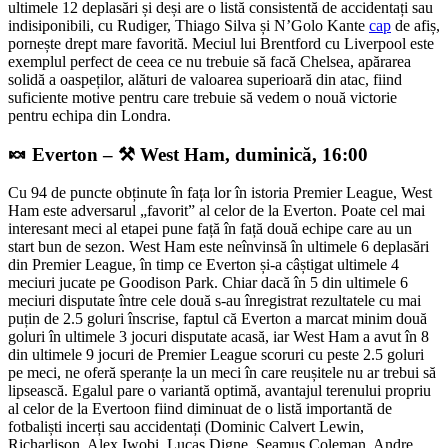
ultimele 12 deplasări și deși are o listă consistentă de accidentați sau
indisiponibili, cu Rudiger, Thiago Silva și N’Golo Kante
cap
de afiș,
pornește drept mare favorită. Meciul lui Brentford cu Liverpool este
exemplul perfect de ceea ce nu trebuie să facă Chelsea, apărarea
solidă a oaspeților, alături de valoarea superioară din atac, fiind
suficiente motive pentru care trebuie să vedem o nouă victorie
pentru echipa din Londra.
🍬 Everton – ⚒️ West Ham, duminică, 16:00
Cu 94 de puncte obținute în fața lor în istoria Premier League, West
Ham este adversarul „favorit” al celor de la Everton. Poate cel mai
interesant meci al etapei pune față în față două echipe care au un
start bun de sezon. West Ham este neînvinsă în ultimele 6 deplasări
din Premier League, în timp ce Everton și-a câștigat ultimele 4
meciuri jucate pe Goodison Park. Chiar dacă în 5 din ultimele 6
meciuri disputate între cele două s-au înregistrat rezultatele cu mai
puțin de 2.5 goluri înscrise, faptul că Everton a marcat minim două
goluri în ultimele 3 jocuri disputate acasă, iar West Ham a avut în 8
din ultimele 9 jocuri de Premier League scoruri cu peste 2.5 goluri
pe meci, ne oferă speranțe la un meci în care reușitele nu ar trebui să
lipsească. Egalul pare o variantă optimă, avantajul terenului propriu
al celor de la Evertoon fiind diminuat de o listă importantă de
fotbaliști incerți sau accidentați (Dominic Calvert Lewin,
Richarlison, Alex Iwobi, Lucas Digne, Seamus Coleman, Andre