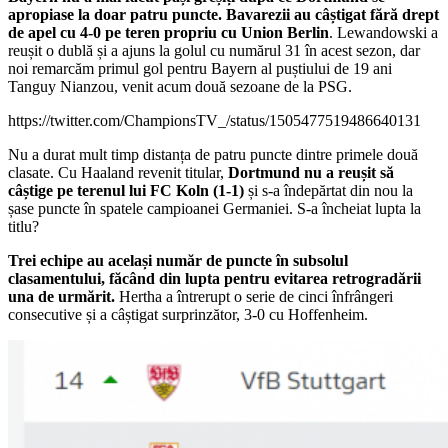
apropiase la doar patru puncte. Bavarezii au câștigat fără drept
de apel cu 4-0 pe teren propriu cu Union Berlin
. Lewandowski a
reușit o dublă și a ajuns la golul cu numărul 31 în acest sezon, dar
noi remarcăm primul gol pentru Bayern al puștiului de 19 ani
Tanguy Nianzou, venit acum două sezoane de la PSG.
https://twitter.com/ChampionsTV_/status/1505477519486640131
Nu a durat mult timp distanța de patru puncte dintre primele două
clasate. Cu Haaland revenit titular,
Dortmund nu a reușit să
câștige pe terenul lui FC Koln (1-1)
și s-a îndepărtat din nou la
șase puncte în spatele campioanei Germaniei. S-a încheiat lupta la
titlu?
Trei echipe au același număr de puncte în subsolul
clasamentului, făcând din lupta pentru evitarea retrogradării
una de urmărit.
Hertha a întrerupt o serie de cinci înfrângeri
consecutive și a câștigat surprinzător, 3-0 cu Hoffenheim.