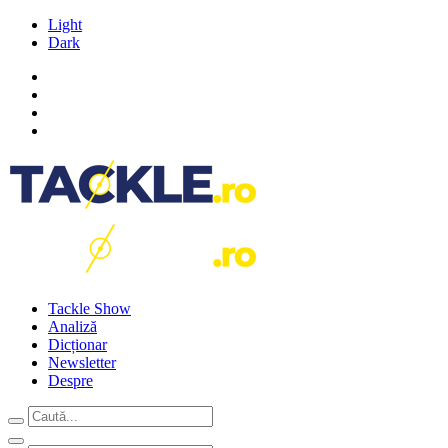
Light
Dark
Tackle Show
Analiză
Dicționar
Newsletter
Despre