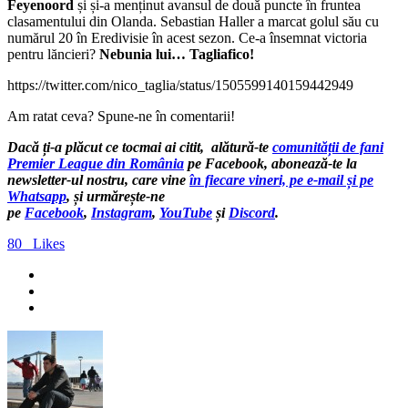
Feyenoord
și și-a menținut avansul de două puncte în fruntea
clasamentului din Olanda. Sebastian Haller a marcat golul său cu
numărul 20 în Eredivisie în acest sezon. Ce-a însemnat victoria
pentru lăncieri?
Nebunia lui… Tagliafico!
https://twitter.com/nico_taglia/status/1505599140159442949
Am ratat ceva? Spune-ne în comentarii!
Dacă ți-a plăcut ce tocmai ai citit, alătură-te
comunității de fani
Premier League din România
pe Facebook, abonează-te la
newsletter-ul nostru, care vine
în fiecare vineri, pe e-mail și pe
Whatsapp
, și urmărește-ne
pe
Facebook
,
Instagram
,
YouTube
și
Discord
.
80
Likes