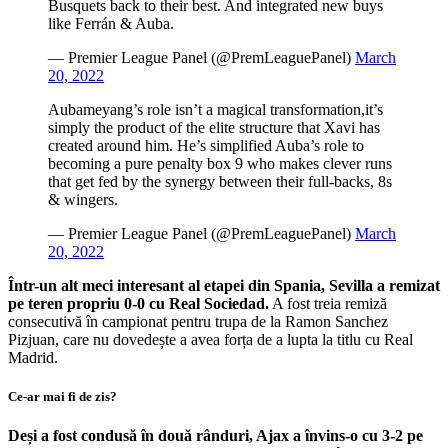
Busquets back to their best. And integrated new buys
like Ferrán & Auba.
— Premier League Panel (@PremLeaguePanel)
March
20, 2022
Aubameyang’s role isn’t a magical transformation,it’s
simply the product of the elite structure that Xavi has
created around him. He’s simplified Auba’s role to
becoming a pure penalty box 9 who makes clever runs
that get fed by the synergy between their full-backs, 8s
& wingers.
— Premier League Panel (@PremLeaguePanel)
March
20, 2022
Într-un alt meci interesant al etapei din Spania, Sevilla a remizat
pe teren propriu 0-0 cu Real Sociedad.
A fost treia remiză
consecutivă în campionat pentru trupa de la Ramon Sanchez
Pizjuan, care nu dovedește a avea forța de a lupta la titlu cu Real
Madrid.
Ce-ar mai fi de zis?
Deși a fost condusă în două rânduri, Ajax a învins-o cu 3-2 pe