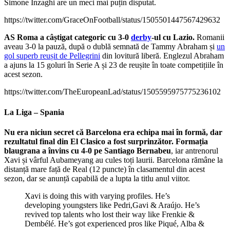
Simone Inzaghi are un meci mai puțin disputat.
https://twitter.com/GraceOnFootball/status/1505501447567429632
AS Roma a câștigat categoric cu 3-0
derby
-ul cu Lazio.
Romanii
aveau 3-0 la pauză, după o dublă semnată de Tammy Abraham și
un
gol superb reușit de Pellegrini
din lovitură liberă. Englezul Abraham
a ajuns la 15 goluri în Serie A și 23 de reușite în toate competițiile în
acest sezon.
https://twitter.com/TheEuropeanLad/status/1505595975775236102
La Liga – Spania
Nu era niciun secret că Barcelona era echipa mai în formă, dar
rezultatul final din El Clasico a fost surprinzător. Formația
blaugrana a învins cu 4-0 pe Santiago Bernabeu
, iar antrenorul
Xavi și vârful Aubameyang au cules toți laurii. Barcelona rămâne la
distanță mare față de Real (12 puncte) în clasamentul din acest
sezon, dar se anunță capabilă de a lupta la titlu anul viitor.
Xavi is doing this with varying profiles. He’s
developing youngsters like Pedri,Gavi & Araújo. He’s
revived top talents who lost their way like Frenkie &
Dembélé. He’s got experienced pros like Piqué, Alba &