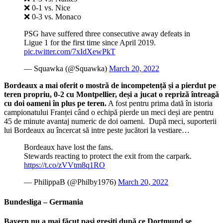
❌ 0-1 vs. Nice
❌ 0-3 vs. Monaco
PSG have suffered three consecutive away defeats in
Ligue 1 for the first time since April 2019.
pic.twitter.com/7xIdXewPkT
— Squawka (@Squawka)
March 20, 2022
Bordeaux a mai oferit o mostră de incompetență și a pierdut pe
teren propriu, 0-2 cu Montpellier, deși a jucat o repriză întreagă
cu doi oameni în plus pe teren.
A fost pentru prima dată în istoria
campionatului Franței când o echipă pierde un meci deși are pentru
45 de minute avantaj numeric de doi oameni. După meci, suporterii
lui Bordeaux au încercat să intre peste jucători la vestiare…
Bordeaux have lost the fans.
Stewards reacting to protect the exit from the carpark.
https://t.co/zVVtm8q1RO
— PhilippaB (@Philby1976)
March 20, 2022
Bundesliga – Germania
Bayern nu a mai făcut pași greșiți după ce Dortmund se