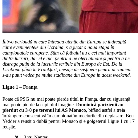
Într-o perioadă în care întreaga atenție din Europa se îndreaptă
către evenimentele din Ucraina, s-a jucat o nouă etapă în
campionatele europene. Știm că fotbalul nu e cel mai important
dintre lucruri, dar el e aici pentru a ne oferi alinare și pentru a ne
distrage puțin de la lucrurile teribile din Europa de Est. De la
Lisabona până la Frankfurt, mesaje de susținere pentru ucrainieni
s-au putut vedea pe multe stadioane din Europa în acest weekend.
Ligue 1 – Franța
Poate că PSG nu mai poate pierde titlul în Franța, dar cu siguranță
mai poate pierde la capitolul imagine.
Duminică parizienii au
pierdut cu 3-0 pe terenul lui AS Monaco
, bifând astfel a treia
înfrângere consecutivă în campionat în meciurile din deplasare. Ben
Yedder a reușit o dublă pentru Monaco și e golgeterul Ligue 1 cu 17
reușite.
❌ 1-3 vs. Nantes