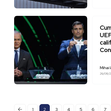
Cum 
UEFA
cali
Con
Mihai 
26/08/
1
2
3
4
5
6
7