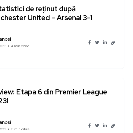
tatistici de reținut după
chester United – Arsenal 3-1
Ianosi
2022
4 min citire
view: Etapa 6 din Premier League
23!
Ianosi
2022
11 min citire