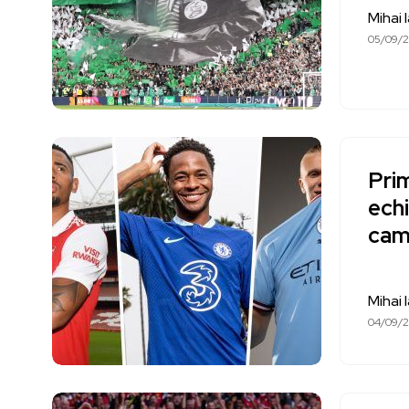
Mihai 
05/09/
Prim
ech
cam
Mihai 
04/09/