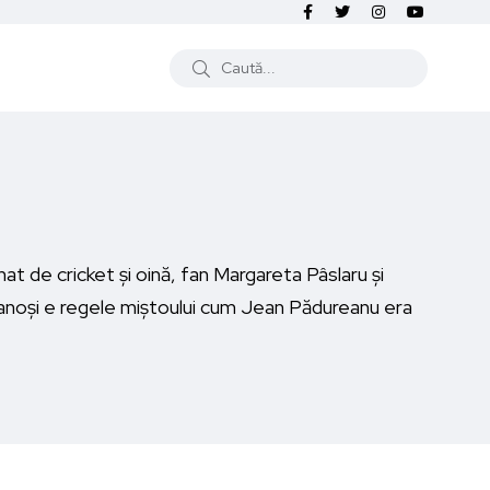
at de cricket și oină, fan Margareta Pâslaru și
"Ianoși e regele miștoului cum Jean Pădureanu era