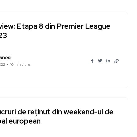
view: Etapa 8 din Premier League
23
Ianosi
022
10 min citire
ucruri de reținut din weekend-ul de
bal european