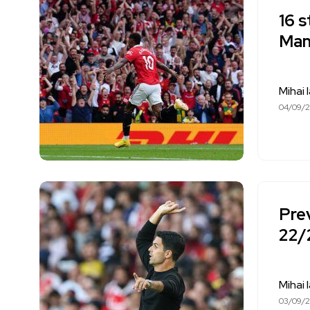
16 s
Man
Mihai 
04/09/
Pre
22/
Mihai 
03/09/