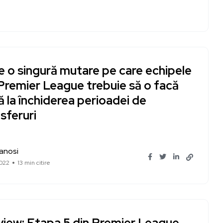
e o singură mutare pe care echipele
Premier League trebuie să o facă
 la închiderea perioadei de
sferuri
Ianosi
022
13 min citire
view: Etapa 5 din Premier League