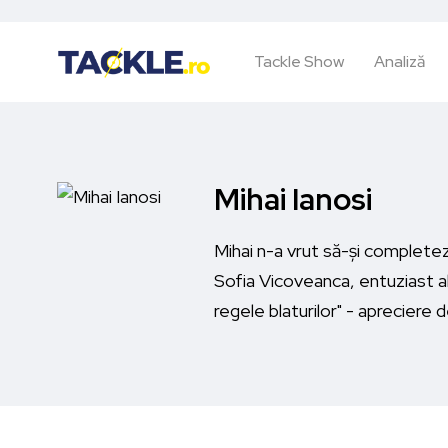
Tackle Show
Analiză
Mihai Ianosi
Mihai n-a vrut să-și completeze
Sofia Vicoveanca, entuziast al
regele blaturilor" - apreciere 