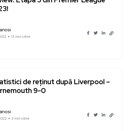
23!
Ianosi
2022
13 min citire
atistici de reținut după Liverpool –
rnemouth 9-0
Ianosi
2022
3 min citire