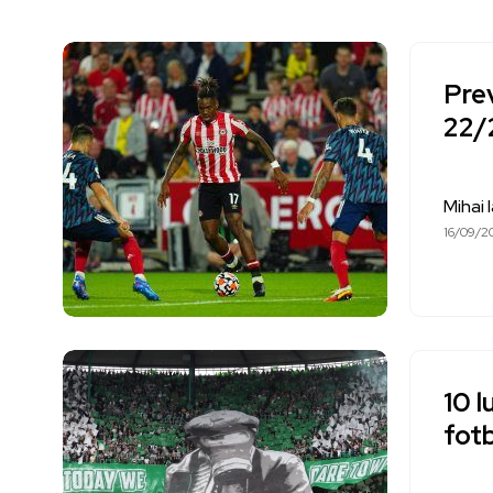
Pre
22/
Mihai 
16/09/2
10 l
fot