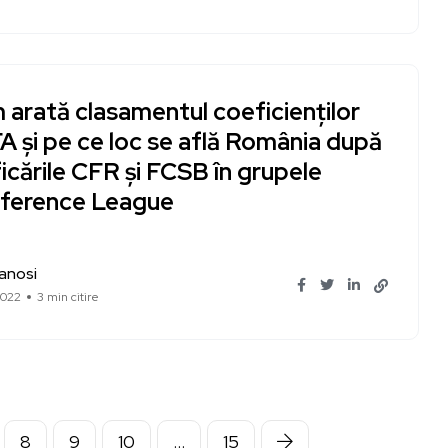
arată clasamentul coeficienților
 și pe ce loc se află România după
ficările CFR și FCSB în grupele
ference League
Ianosi
2022
3 min citire
8
9
10
…
15