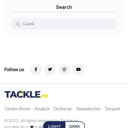
Search
Follow us
Tackle Show
Analiză
Dicționar
Newsletter
Despre
© 2023. All rights reserved by Tackle.ro.
LIGHT
DARK
SITE DRIBLAT CU
DE
RBPIXEL