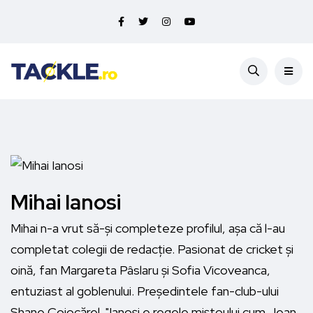
Mihai Ianosi
Mihai n-a vrut să-și completeze profilul, așa că l-au
completat colegii de redacție. Pasionat de cricket și
oină, fan Margareta Pâslaru și Sofia Vicoveanca,
entuziast al goblenului. Președintele fan-club-ului
Shane Cojocărel. "Ianoși e regele miștoului cum Jean