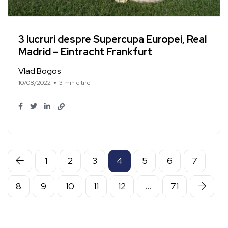
3 lucruri despre Supercupa Europei, Real
Madrid – Eintracht Frankfurt
Vlad Bogos
10/08/2022
3 min citire
1
2
3
4
5
6
7
8
9
10
11
12
…
71