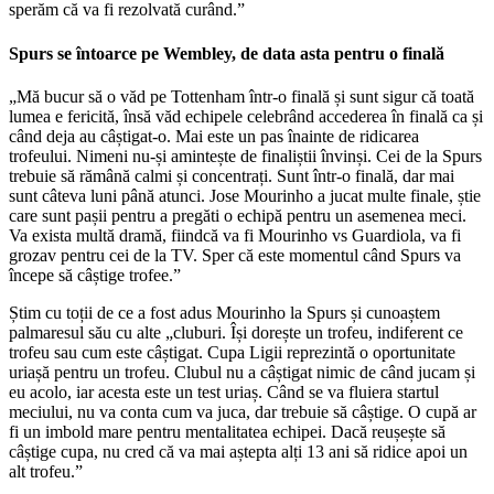
sperăm că va fi rezolvată curând.”
Spurs se întoarce pe Wembley, de data asta pentru o finală
„Mă bucur să o văd pe Tottenham într-o finală și sunt sigur că toată
lumea e fericită, însă văd echipele celebrând accederea în finală ca și
când deja au câștigat-o. Mai este un pas înainte de ridicarea
trofeului. Nimeni nu-și amintește de finaliștii învinși. Cei de la Spurs
trebuie să rămână calmi și concentrați. Sunt într-o finală, dar mai
sunt câteva luni până atunci. Jose Mourinho a jucat multe finale, știe
care sunt pașii pentru a pregăti o echipă pentru un asemenea meci.
Va exista multă dramă, fiindcă va fi Mourinho vs Guardiola, va fi
grozav pentru cei de la TV. Sper că este momentul când Spurs va
începe să câștige trofee.”
Știm cu toții de ce a fost adus Mourinho la Spurs și cunoaștem
palmaresul său cu alte „cluburi. Își dorește un trofeu, indiferent ce
trofeu sau cum este câștigat. Cupa Ligii reprezintă o oportunitate
uriașă pentru un trofeu. Clubul nu a câștigat nimic de când jucam și
eu acolo, iar acesta este un test uriaș. Când se va fluiera startul
meciului, nu va conta cum va juca, dar trebuie să câștige. O cupă ar
fi un imbold mare pentru mentalitatea echipei. Dacă reușește să
câștige cupa, nu cred că va mai aștepta alți 13 ani să ridice apoi un
alt trofeu.”