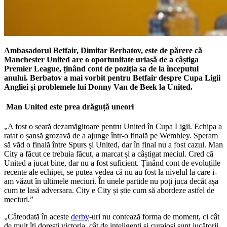
Ambasadorul Betfair, Dimitar Berbatov, este de părere că
Manchester United are o oportunitate uriașă de a câștiga
Premier League, ținând cont de poziția sa de la începutul
anului. Berbatov a mai vorbit pentru Betfair despre Cupa Ligii
Angliei și problemele lui Donny Van de Beek la United.
Man United este prea drăguță uneori
„A fost o seară dezamăgitoare pentru United în Cupa Ligii. Echipa a
ratat o șansă grozavă de a ajunge într-o finală pe Wembley. Speram
să văd o finală între Spurs și United, dar în final nu a fost cazul. Man
City a făcut ce trebuia făcut, a marcat și a câștigat meciul. Cred că
United a jucat bine, dar nu a fost suficient. Ținând cont de evoluțiile
recente ale echipei, se putea vedea că nu au fost la nivelul la care i-
am văzut în ultimele meciuri. În unele partide nu poți juca decât așa
cum te lasă adversara. City e City și știe cum să abordeze astfel de
meciuri.”
„Câteodată în aceste
derby
-uri nu contează forma de moment, ci cât
de mult îți dorești victoria, cât de inteligenți și curajoși sunt jucătorii.