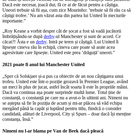
Dacă este necesar, joacă dur, fă ce ai de făcut pentru a câștiga.
Uneori trebuie să fii așa, cum zice Mourinho: ’trebuie să fii rău ca să
câștigi trofee.’ Nu am văzut asta din partea lui United în meciurile
importante.”
„Roy Keane a vorbit despre cât de șocat a fost să vadă jucătorii
îmbrățișându-se după
derby
-ul Manchester și sunt de acord. Ce
căcat?! Ăsta e un
derby
. Intră pe teren și câștigă. Lui United îi
lipsește cineva rău în echipă, cineva care poate să arate acea
agresivitate care lipsește. United este prea ’drăguță’ uneori.”
2021 poate fi anul lui Manchester United
„Sper că Solskjaer și-a pus ca obiectiv de an nou câștigarea unui
trofeu. United este într-o poziție grozavă în Premier League, având
un meci în plus de jucat, astfel încât soarta îi este în propriile mâini.
Dacă va continua așa poate surprinde multă lume. Totul ține de
constanță, o constanță pe care nu a avut-o în ultimii ani. Nimeni nu
se aștepta să fie în poziția de acum și mi-ar plăcea să văd echipa
mergând până la capăt și luptând pentru titlu, fiindcă o consider
candidată, alături de Liverpool, City și Spurs – doar dacă își menține
constanța, însă.”
Nimeni nu l-ar blama pe Van de Beek dacă pleacă