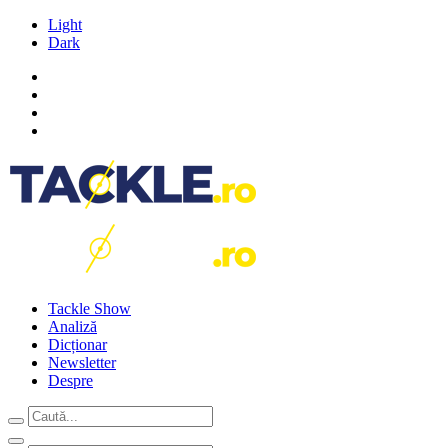
Light
Dark
Tackle Show
Analiză
Dicționar
Newsletter
Despre