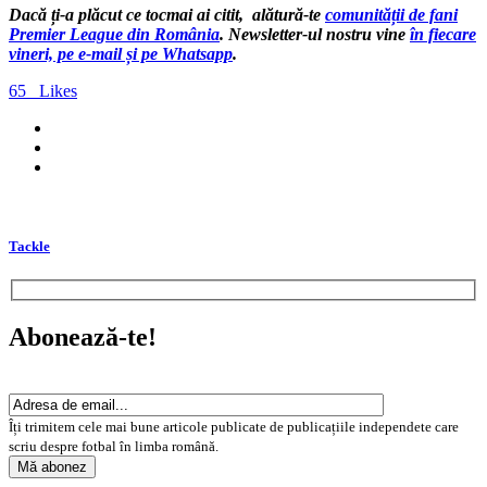
Dacă ți-a plăcut ce tocmai ai citit, alătură-te
comunității de fani
Premier League din România
. Newsletter-ul nostru vine
în fiecare
vineri, pe e-mail și pe Whatsapp
.
65
Likes
Tackle
Abonează-te!
Îți trimitem cele mai bune articole publicate de publicațiile independete care
scriu despre fotbal în limba română.