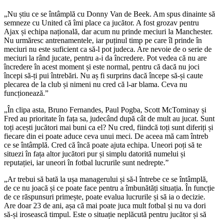
„Nu știu ce se întâmplă cu Donny Van de Beek. Am spus dinainte să
semneze cu United că îmi place ca jucător. A fost grozav pentru
Ajax și echipa națională, dar acum nu prinde meciuri la Manchester.
Nu urmăresc antrenamentele, iar puținul timp pe care îl prinde în
meciuri nu este suficient ca să-l pot judeca. Are nevoie de o serie de
meciuri la rând jucate, pentru a-i da încredere. Pot vedea că nu are
încredere în acest moment și este normal, pentru că dacă nu joci
începi să-ți pui întrebări. Nu aș fi surprins dacă începe să-și caute
plecarea de la club și nimeni nu cred că l-ar blama. Ceva nu
funcționează.”
„În clipa asta, Bruno Fernandes, Paul Pogba, Scott McTominay și
Fred au prioritate în fața sa, judecând după cât de mult au jucat. Sunt
toți acești jucători mai buni ca el? Nu cred, fiindcă toți sunt diferiți și
fiecare din ei poate aduce ceva unui meci. De aceea mă cam întreb
ce se întâmplă. Cred că încă poate ajuta echipa. Uneori poți să te
situezi în fața altor jucători pur și simplu datorită numelui și
reputației, iar uneori în fotbal lucrurile sunt nedrepte.”
„Ar trebui să bată la ușa managerului și să-l întrebe ce se întâmplă,
de ce nu joacă și ce poate face pentru a îmbunătăți situația. În funcție
de ce răspunsuri primește, poate evalua lucrurile și să ia o decizie.
Are doar 23 de ani, așa că mai poate juca mult fotbal și nu va dori
să-și irosească timpul. Este o situație neplăcută pentru jucător și să