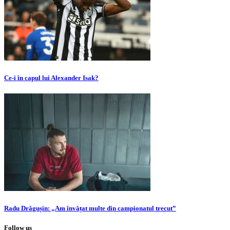
Ce-i în capul lui Alexander Isak?
Radu Drăgușin: „Am învățat multe din campionatul trecut”
Follow us