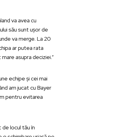
aaland va avea cu
rului său sunt ușor de
e unde va merge. La 20
chipa ar putea rata
 mare asupra deciziei.”
une echipe și cei mai
 când am jucat cu Bayer
ăm pentru evitarea
t de locul tău în
te o schimbare uriașă pe