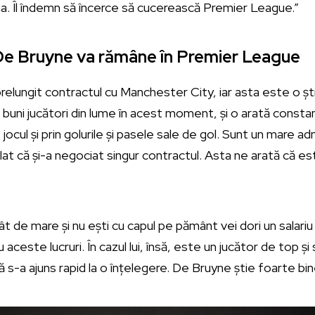
. Îl îndemn să încerce să cucerească Premier League.”
De Bruyne va rămâne în Premier League
relungit contractul cu Manchester City, iar asta este o știr
 buni jucători din lume în acest moment, și o arată constant
e jocul și prin golurile și pasele sale de gol. Sunt un mare ad
t că și-a negociat singur contractul. Asta ne arată că este 
 de mare și nu ești cu capul pe pământ vei dori un salariu uri
aceste lucruri. În cazul lui, însă, este un jucător de top ș
ă s-a ajuns rapid la o înțelegere. De Bruyne știe foarte bi