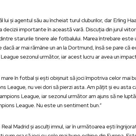
 lui și agentul său au încheiat turul cluburilor, dar Erling H
 decizii importante în această vară. Discuția din jurul viito
 dintre starurile tinere ale fotbalului. Marea întrebare est
e dacă ar mai rămâne un an la Dortmund, însă se pare că e
League sezonul următor, iar acest lucru ar avea un impact
are în fotbal și ești obișnuit să joci împotriva celor mai b
ons League, nu vei dori să pierzi asta. Am pățit și eu asta
hampions League, iar sezonul următor am ajuns să ne lupt
ampions League. Nu este un sentiment bun.”
cu Real Madrid și asculți imnul, iar în următoarea ești îngrijora
ști cum era să joci cu cele mai bune echipe din Europa. Es