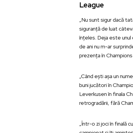
League
„Nu sunt sigur dacă tatăl
siguranță de luat câteva
înțeles. Deja este unul
de ani nu m-ar surprind
prezența în Champions 
„Când ești așa un nume m
buni jucători în Champi
Leverkusen în finala C
retrogradării, fără Ch
„Într-o zi joci în finală 
campionat și îți aminte