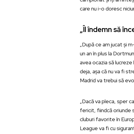
care nu i-o doresc nici
„Îl îndemn să în
„După ce am jucat și m-
un an în plus la Dortmun
avea ocazia să lucreze 
deja, așa că nu va fi s
Madrid va trebui să evo
„Dacă va pleca, sper ca
fericit, fiindcă oriunde
cluburi favorite în Europ
League va fi cu siguran