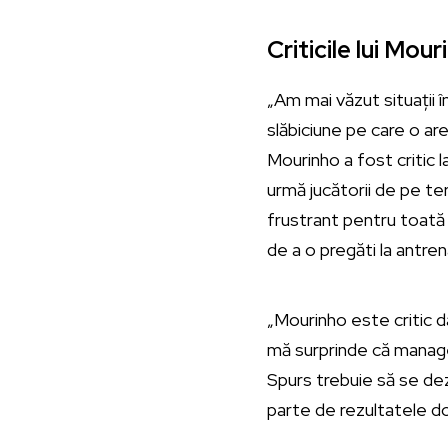
Criticile lui Mou
„Am mai văzut situații 
slăbiciune pe care o are
Mourinho a fost critic 
urmă jucătorii de pe te
frustrant pentru toată l
de a o pregăti la antr
„Mourinho este critic d
mă surprinde că manager
Spurs trebuie să se de
parte de rezultatele do