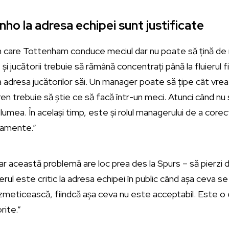
rinho la adresa echipei sunt justificate
în care Tottenham conduce meciul dar nu poate să țină de 
 și jucătorii trebuie să rămână concentrați până la fluierul f
la adresa jucătorilor săi. Un manager poate să țipe cât vrea
ren trebuie să știe ce să facă într-un meci. Atunci când nu
umea. În același timp, este și rolul managerului de a corect
enamente.”
ar această problemă are loc prea des la Spurs – să pierzi 
ul este critic la adresa echipei în public când așa ceva s
zmeticească, fiindcă așa ceva nu este acceptabil. Este o 
rite.”