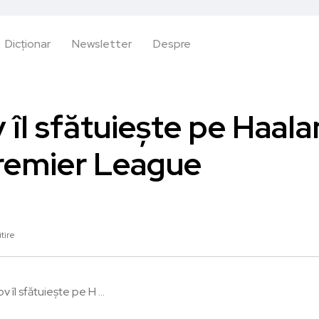
Dicționar
Newsletter
Despre
 îl sfătuiește pe Haala
Premier League
itire
 îl sfătuiește pe H ...