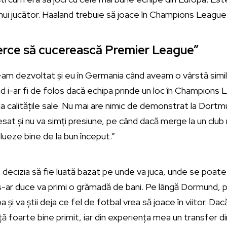
unui jucător. Haaland trebuie să joace în Champions League 
cerce să cucerească Premier League”
am dezvoltat și eu în Germania când aveam o vârstă simila
d i-ar fi de folos dacă echipa prinde un loc în Champions L
la calitățile sale. Nu mai are nimic de demonstrat la Dortm
tresat și nu va simți presiune, pe când dacă merge la un cl
lueze bine de la bun început.”
 decizia să fie luată bazat pe unde va juca, unde se poate
 s-ar duce va primi o grămadă de bani. Pe lângă Dormund, pr
a și va știi deja ce fel de fotbal vrea să joace în viitor. Da
ță foarte bine primit, iar din experiența mea un transfer d