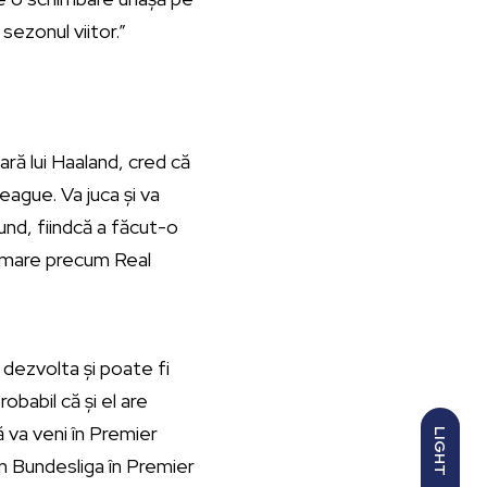
sezonul viitor.”
ră lui Haaland, cred că
eague. Va juca și va
und, fiindcă a făcut-o
ub mare precum Real
 dezvolta și poate fi
obabil că și el are
că va veni în Premier
LIGHT
in Bundesliga în Premier