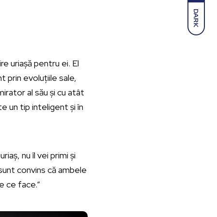
DARK
e uriașă pentru ei. El
 prin evoluțiile sale,
mirator al său și cu atât
un tip inteligent și în
aș, nu îl vei primi și
i sunt convins că ambele
ne ce face.”