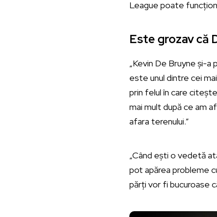
League poate funcționa
Este grozav că 
„Kevin De Bruyne și-a p
este unul dintre cei mai
prin felul în care citeșt
mai mult după ce am afla
afara terenului.”
„Când ești o vedetă atât
pot apărea probleme cu 
părți vor fi bucuroase c