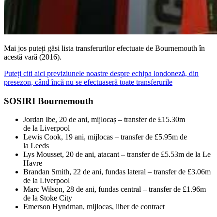
Mai jos puteți găsi lista transferurilor efectuate de Bournemouth în
acestă vară (2016).
Puteți citi aici previziunele noastre despre echipa londoneză, din
presezon, când încă nu se efectuaseră toate transferurile
SOSIRI Bournemouth
Jordan Ibe, 20 de ani, mijlocaș – transfer de £15.30m
de la Liverpool
Lewis Cook, 19 ani, mijlocas – transfer de £5.95m de
la Leeds
Lys Mousset, 20 de ani, atacant – transfer de £5.53m de la Le
Havre
Brandan Smith, 22 de ani, fundas lateral – transfer de £3.06m
de la Liverpool
Marc Wilson, 28 de ani, fundas central – transfer de £1.96m
de la Stoke City
Emerson Hyndman, mijlocas, liber de contract