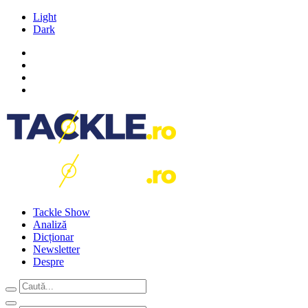
Light
Dark
Tackle Show
Analiză
Dicționar
Newsletter
Despre