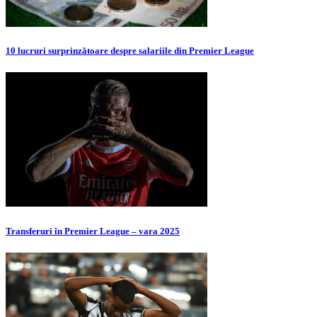
10 lucruri surprinzătoare despre salariile din Premier League
Transferuri în Premier League – vara 2025