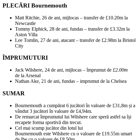
PLECĂRI Bournemouth
Matt Ritchie, 26 de ani, mijlocas – transfer de £10.20m la
Newcastle
Tommy Elphick, 28 de ani, fundas – transfer de £3.32m la
Aston Villa
Lee Tomlin, 27 de ani, atacant – transfer de £2.98m la Bristol
City
ÎMPRUMUTURI
Jack Wilshere, 24 de ani, mijlocas – împrumut de
£2.00m
de
la Arsenal
Nathan Ake, 21 de ani, fundas – imprumut de la Chelsea
SUMAR
Bournemouth a cumpărat 6 jucători în valoare de £31,8m și a
vândut 3 jucători în valoare de £4,94m.
De remarcat împrumutul lui Wilshere care speră astfel sa își
recapete forma sportivă din trecut.
Cel mai scump jucător din lotul lui
Bournemouth este Wilshere cu o valoare de £19.55m umart
de Ibe cu o valoare de £8.50m.