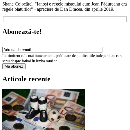
Shane Cojocărel. "Ianoși e regele miștoului cum Jean Pădureanu era
regele blaturilor" - apreciere de Dan Dracea, din aprilie 2019.
Abonează-te!
Îți trimitem cele mai bune articole publicate de publicațiile independete care
scriu despre fotbal în limba română.
Articole recente