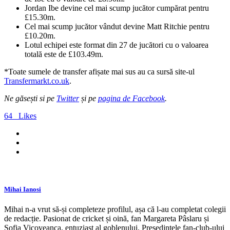
Jordan Ibe devine cel mai scump jucător cumpărat pentru
£15.30m.
Cel mai scump jucător vândut devine Matt Ritchie pentru
£10.20m.
Lotul echipei este format din 27 de jucători cu o valoarea
totală este de
£
103.49
m
.
*Toate sumele de transfer afișate mai sus au ca sursă site-ul
Transfermarkt.co.uk
.
Ne găsești si pe
Twitter
și pe
pagina de Facebook
.
64
Likes
Mihai Ianosi
Mihai n-a vrut să-și completeze profilul, așa că l-au completat colegii
de redacție. Pasionat de cricket și oină, fan Margareta Pâslaru și
Sofia Vicoveanca, entuziast al goblenului. Președintele fan-club-ului