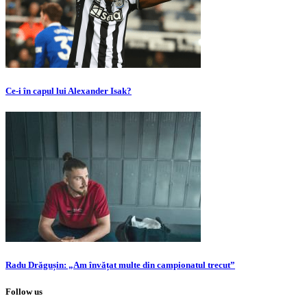
Ce-i în capul lui Alexander Isak?
Radu Drăgușin: „Am învățat multe din campionatul trecut”
Follow us