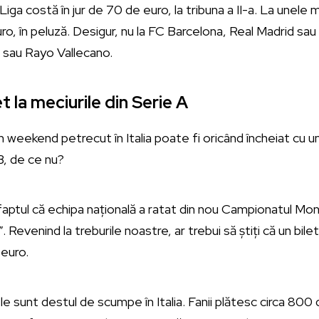
Liga costă în jur de 70 de euro, la tribuna a II-a. La unele m
ro, în peluză. Desigur, nu la FC Barcelona, Real Madrid sau l
sau Rayo Vallecano.
t la meciurile din Serie A
n weekend petrecut în Italia poate fi oricând încheiat cu u
B, de ce nu?
ar faptul că echipa națională a ratat din nou Campionatul Mo
 Revenind la treburile noastre, ar trebui să știți că un bilet
 euro.
 sunt destul de scumpe în Italia. Fanii plătesc circa 80