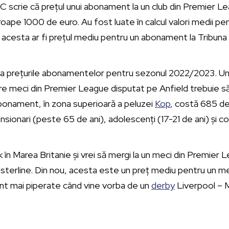
scrie că prețul unui abonament la un club din Premier L
roape 1000 de euro. Au fost luate în calcul valori medii pen
 acesta ar fi prețul mediu pentru un abonament la Tribuna a
eja prețurile abonamentelor pentru sezonul 2022/2023. Un 
re meci din Premier League disputat pe Anfield trebuie să
 abonament, în zona superioară a peluzei
Kop
, costă 685 de 
sionari (peste 65 de ani), adolescenți (17-21 de ani) și copi
k în Marea Britanie și vrei să mergi la un meci din Premier 
e sterline. Din nou, acesta este un preț mediu pentru un 
nt mai piperate când vine vorba de un
derby
Liverpool – 