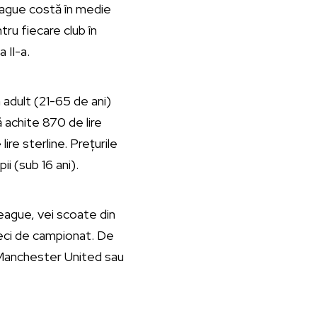
eague costă în medie
tru fiecare club în
 II-a.
adult (21-65 de ani)
 achite 870 de lire
lire sterline. Prețurile
i (sub 16 ani).
League, vei scoate din
meci de campionat. De
Manchester United sau