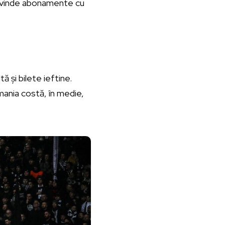
us vinde abonamente cu
ă și bilete ieftine.
ania costă, în medie,