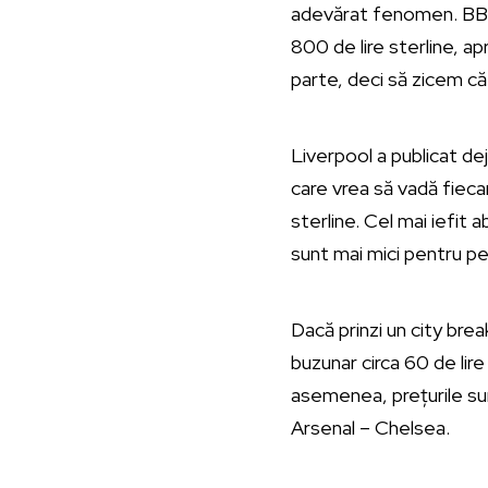
adevărat fenomen. BBC 
800 de lire sterline, ap
parte, deci să zicem că
Liverpool a publicat d
care vrea să vadă fieca
sterline. Cel mai iefit
sunt mai mici pentru pen
Dacă prinzi un city brea
buzunar circa 60 de lir
asemenea, prețurile su
Arsenal – Chelsea.