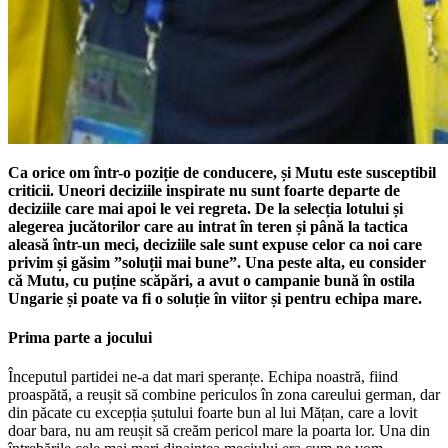
Ca orice om într-o poziție de conducere, și Mutu este susceptibil
criticii. Uneori deciziile inspirate nu sunt foarte departe de
deciziile care mai apoi le vei regreta. De la selecția lotului și
alegerea jucătorilor care au intrat în teren și până la tactica
aleasă într-un meci, deciziile sale sunt expuse celor ca noi care
privim și găsim ”soluții mai bune”. Una peste alta, eu consider
că Mutu, cu puține scăpări, a avut o campanie bună în ostila
Ungarie și poate va fi o soluție în viitor și pentru echipa mare.
Prima parte a jocului
Începutul partidei ne-a dat mari speranțe. Echipa noastră, fiind
proaspătă, a reușit să combine periculos în zona careului german, dar
din păcate cu excepția șutului foarte bun al lui Mățan, care a lovit
doar bara, nu am reușit să creăm pericol mare la poarta lor. Una din