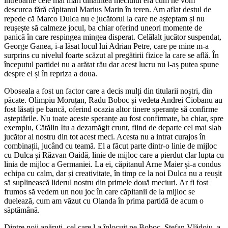
întrebările cele mai mari dinaintea meciului era cum ne vom
descurca fără căpitanul Marius Marin în teren. Am aflat destul de
repede că Marco Dulca nu e jucătorul la care ne așteptam și nu
reușește să calmeze jocul, ba chiar oferind uneori momente de
panică în care respingea mingea disperat. Celălalt jucător suspendat,
George Ganea, i-a lăsat locul lui Adrian Petre, care pe mine m-a
surprins cu nivelul foarte scăzut al pregătirii fizice la care se află. În
începutul partidei nu a arătat rău dar acest lucru nu l-aș putea spune
despre el și în repriza a doua.
Oboseala a fost un factor care a decis mulți din titularii noștri, din
păcate. Olimpiu Moruțan, Radu Boboc și vedeta Andrei Ciobanu au
fost lăsați pe bancă, oferind ocazia altor tinere speranțe să confirme
așteptările. Nu toate aceste speranțe au fost confirmate, ba chiar, spre
exemplu, Cătălin Itu a dezamăgit crunt, fiind de departe cel mai slab
jucător al nostru din tot acest meci. Acesta nu a intrat curajos în
combinații, jucând cu teamă. El a făcut parte dintr-o linie de mijloc
cu Dulca și Răzvan Oaidă, linie de mijloc care a pierdut clar lupta cu
linia de mijloc a Germaniei. La ei, căpitanul Arne Maier și-a condus
echipa cu calm, dar și creativitate, în timp ce la noi Dulca nu a reușit
să suplinească liderul nostru din primele două meciuri. Ar fi fost
frumos să vedem un nou joc în care căpitanii de la mijloc se
duelează, cum am văzut cu Olanda în prima partidă de acum o
săptămână.
Dintre noii apăruți, cel care l-a înlocuit pe Boboc, Ștefan Vlădoiu, a