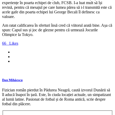
experiențe în poarta echipei de club, FCSB. I-a luat mult să își
revină, pentru că mesajul pe care lumea părea să i-l transmită este că
acele gafe din poarta echipei lui George Becali îl definesc ca
valoare.
Am ratat calificarea în sferturi însă cred că viitorul arată bine. Așa că
spun: Capul sus și joc de glezne pentru că urmează Jocurile
Olimpice la Tokyo.
66
Likes
Dan Mihăescu
Fizician român pierdut în Pădurea Neagră, caută izvorul Dunării să
îl aducă înapoi în țară. Este, în ciuda locației actuale, un simpatizant
al lumii latine. Pasionat de fotbal și de Roma antică, scrie despre
fotbal din plăcere.