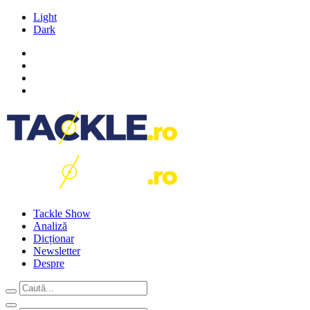
Light
Dark
Tackle Show
Analiză
Dicționar
Newsletter
Despre