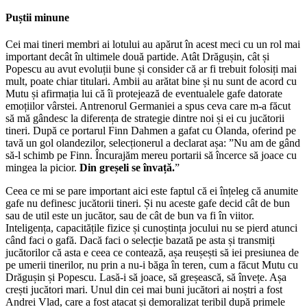
Puștii minune
Cei mai tineri membri ai lotului au apărut în acest meci cu un rol mai
important decât în ultimele două partide. Atât Drăgușin, cât și
Popescu au avut evoluții bune și consider că ar fi trebuit folosiți mai
mult, poate chiar titulari. Ambii au arătat bine și nu sunt de acord cu
Mutu și afirmația lui că îi protejează de eventualele gafe datorate
emoțiilor vârstei. Antrenorul Germaniei a spus ceva care m-a făcut
să mă gândesc la diferența de strategie dintre noi și ei cu jucătorii
tineri. După ce portarul Finn Dahmen a gafat cu Olanda, oferind pe
tavă un gol olandezilor, selecționerul a declarat așa: ”Nu am de gând
să-l schimb pe Finn. Încurajăm mereu portarii să încerce să joace cu
mingea la picior.
Din greșeli se învață.
”
Ceea ce mi se pare important aici este faptul că ei înțeleg că anumite
gafe nu definesc jucătorii tineri. Și nu aceste gafe decid cât de bun
sau de util este un jucător, sau de cât de bun va fi în viitor.
Inteligența, capacitățile fizice și cunoștința jocului nu se pierd atunci
când faci o gafă. Dacă faci o selecție bazată pe asta și transmiți
jucătorilor că asta e ceea ce contează, așa reușești să iei presiunea de
pe umerii tinerilor, nu prin a nu-i băga în teren, cum a făcut Mutu cu
Drăgușin și Popescu. Lasă-i să joace, să greșească, să învețe. Așa
crești jucători mari. Unul din cei mai buni jucători ai noștri a fost
Andrei Vlad, care a fost atacat și demoralizat teribil după primele