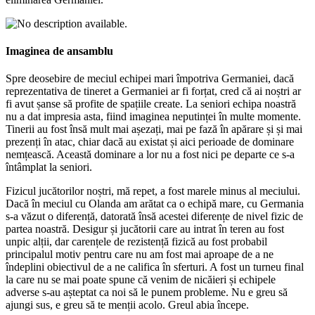
Imaginea de ansamblu
Spre deosebire de meciul echipei mari împotriva Germaniei, dacă
reprezentativa de tineret a Germaniei ar fi forțat, cred că ai noștri ar
fi avut șanse să profite de spațiile create. La seniori echipa noastră
nu a dat impresia asta, fiind imaginea neputinței în multe momente.
Tinerii au fost însă mult mai așezați, mai pe fază în apărare și și mai
prezenți în atac, chiar dacă au existat și aici perioade de dominare
nemțească. Această dominare a lor nu a fost nici pe departe ce s-a
întâmplat la seniori.
Fizicul jucătorilor noștri, mă repet, a fost marele minus al meciului.
Dacă în meciul cu Olanda am arătat ca o echipă mare, cu Germania
s-a văzut o diferență, datorată însă acestei diferențe de nivel fizic de
partea noastră. Desigur și jucătorii care au intrat în teren au fost
unpic alții, dar carențele de rezistență fizică au fost probabil
principalul motiv pentru care nu am fost mai aproape de a ne
îndeplini obiectivul de a ne califica în sferturi. A fost un turneu final
la care nu se mai poate spune că venim de nicăieri și echipele
adverse s-au așteptat ca noi să le punem probleme. Nu e greu să
ajungi sus, e greu să te menții acolo. Greul abia începe.