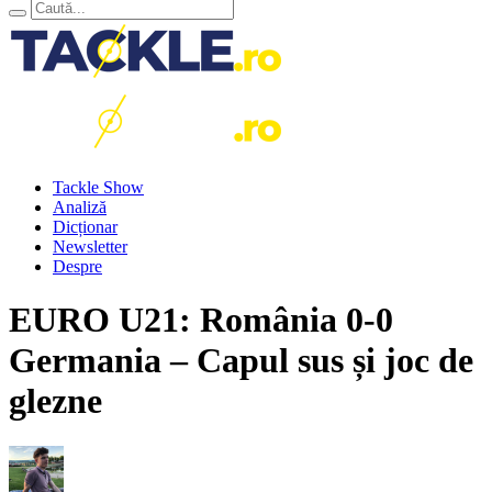
Tackle Show
Analiză
Dicționar
Newsletter
Despre
EURO U21: România 0-0
Germania – Capul sus și joc de
glezne