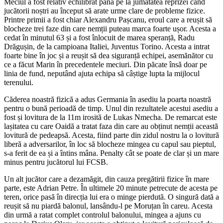
Meciul a fost relativ echilibrat până pe la jumătatea reprizei când
jucătorii noștri au început să arate urme clare de probleme fizice.
Printre primii a fost chiar Alexandru Pașcanu, eroul care a reușit să
blocheze trei faze din care nemții puteau marca foarte ușor. Acesta a
cedat în minutul 63 și a fost înlocuit de marea speranță, Radu
Drăgușin, de la campioana Italiei, Juventus Torino. Acesta a intrat
foarte bine în joc și a reușit să dea siguranță echipei, asemănător cu
ce a făcut Marin în precedentele meciuri. Din păcate însă doar pe
linia de fund, neputând ajuta echipa să câștige lupta la mijlocul
terenului.
Căderea noastră fizică a adus Germania în asediu la poarta noastră
pentru o bună perioadă de timp. Unul din rezultatele acestui asediu a
fost și lovitura de la 11m irosită de Lukas Nmecha. De remarcat este
lașitatea cu care Oaidă a tratat faza din care au obținut nemții această
lovitură de pedeapsă. Acesta, fiind parte din zidul nostru la o lovitură
liberă a adversarilor, în loc să blocheze mingea cu capul sau pieptul,
s-a ferit de ea și a întins mâna. Penalty cât se poate de clar și un mare
minus pentru jucătorul lui FCSB.
Un alt jucător care a dezamăgit, din cauza pregătirii fizice în mare
parte, este Adrian Petre. În ultimele 20 minute petrecute de acesta pe
teren, orice pasă în direcția lui era o minge pierdută. O singură dată a
reușit să nu piardă balonul, lansându-l pe Moruțan în careu. Acesta
din urmă a ratat complet controlul balonului, mingea a ajuns cu