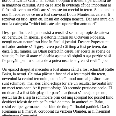
noroc la Darius Olaru, iar acesta a obținut o lovitură periculoasă de
la marginea careului. Asta ca să scot în evidență cât de important ar
fi fost să avem un vârf care să reziste tot meciul în teren. Se pune din
nou întrebarea de ce nu a fost convocat Louis Munteanu, care ar fi
rezolvat cu brio, spun eu, lipsul din echipa noastră. Dar asta intră din
nou la categoria ”critici înfocate ale suporterilor antrenori”.
Deși spre final, echipa noastră a reușit să se mai apropie de câteva
ori periculos, în special și datorită intrării lui Octavian Popescu,
nemții ne-au neutralizat bine în finalul jocului. Despre Popescu nu
îmi aduc aminte să fi greșit vreo pasă cât timp a fost pe teren, dar
dacă îi dai mingea lui Olaru perfect în careu, iar acesta se sperie de
situație, în loc să arate că deabia aștepta să obțină o așa poziție și să
fie pregătit pentru situația de a putea înscrie, e greu să revii în joc.
Un episod drăguț al meciului a fost atunci când a fost schimbat Ridle
Baku, la nemți. Ce mi-a plăcut a fost că el a ieșit rapid din teren,
nevenind la centrul terenului, cum fac în mod normal jucătorii care
sunt schimbați, mai ales când echipa lor are un rezultat favorabil într-
un meci tensionat. Ar fi putut câștiga 30 secunde prețioase acolo. El
nu doar că a fost fair-play, dar parcă a acționat să ne ajute pe noi,
gestul lui de a ieși la schimbare prin cel mai apropiat loc posibil fiind
deobicei folosit de echipe în criză de timp. În antiteză cu Baku,
restul echipei germane a tras bine de timp în finalul partidei. Dacă
România ar fi marcat, coroborat cu victoria Olandei, ar fi însemnat
eliminarea Germaniei.