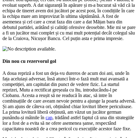
evoluat superb. A dat siguranță în apărare și m-a bucurat să văd că la
echipa de tineret avem doi jucători pe acest post, în condițiile în care
la echipa mare am improvizat în ultima săptămână. A fost de
asemenea și cel care a creat faza din care a dat Mățan bara din
debutul partidei, arătând și calități ofensive deosebite. Mie mi se pare
a fi un jucător mai complet și cu mai mult potențial decât colegul său
de la Craiova, Nicușor Bancu. Cel puțin asta e prima impresie.
Din nou cu rezervorul gol
A doua repriză a fost un deja-vu dureros de acum doi ani, unde în
fața aceluiași adversar, însă atunci într-o fază mult mai avansată a
competiției, am capitulat din punct de vedere fizic. La startul
reprizei, Mutu a rectificat greșeala cu Itu, introducându-l pe
Ciobanu. Acesta a reușit să ne readucă în atac, să intre în
combinațiile de care aveam nevoie pentru a ajunge la poarta adversă.
Și am ajuns de câteva ori, obținând chiar lovituri libere periculoase.
La prima lovitură liberă obținută, am văzut un jucător german
punându-și mâinile în
cap
, trădând astfel faptul că una din strategiile
lor a fost de a evita să ne ofere asemenea șanse, respectând
capacitatea noastră de a crea pericol cu execuțiile acestor faze fixe.