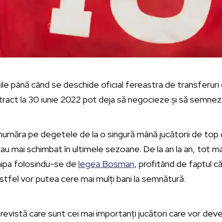
le până când se deschide oficial fereastra de transferuri d
ntract la 30 iunie 2022 pot deja să negocieze și să semnez
 număra pe degetele de la o singură mână jucătorii de top c
s-au mai schimbat în ultimele sezoane. De la an la an, tot 
chipa folosindu-se de
legea Bosman
, profitând de faptul că 
stfel vor putea cere mai mulți bani la semnătură.
 revistă care sunt cei mai importanți jucători care vor deve