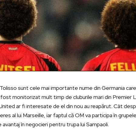
n Tolisso sunt cele mai importante nume din Germania car
a fost monitorizat mult timp de cluburile mari din Premier L
nited ar fi interesate de el din nou au reapărut. Cât desp
res al lui Marseille, iar faptul că OM va participa în grupele
 avantaj în negocieri pentru trupa lui Sampaoli.