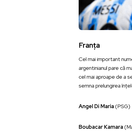
Franța
Cel mai important nume c
argentinianul pare că mai 
cel mai aproape de a s
semna prelungirea înțel
Angel Di Maria
(PSG)
Boubacar Kamara
(Ma