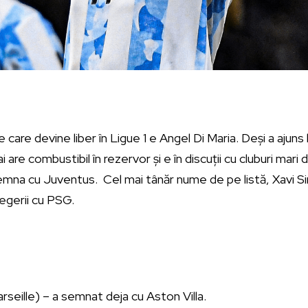
are devine liber în Ligue 1 e Angel Di Maria. Deși a ajuns 
are combustibil în rezervor și e în discuții cu cluburi mari din
emna cu Juventus. Cel mai tânăr nume de pe listă, Xavi 
egerii cu PSG.
rseille) – a semnat deja cu Aston Villa.