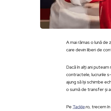
A mai rămas o lună de zi
care devin liberi de co
Dacă în alți ani puteam
contractele, lucrurile 
ajung să își schimbe e
o sumă de transfer și a
Pe
Tackle
.ro, trecem în