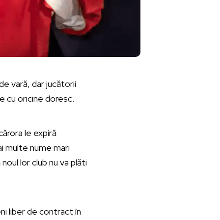
e vară, dar jucătorii
e cu oricine doresc.
ărora le expiră
mai multe nume mari
noul lor club nu va plăti
ni liber de contract în