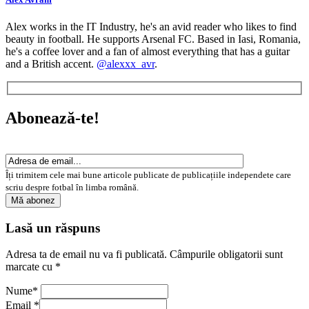
Alex works in the IT Industry, he's an avid reader who likes to find
beauty in football. He supports Arsenal FC. Based in Iasi, Romania,
he's a coffee lover and a fan of almost everything that has a guitar
and a British accent.
@alexxx_avr
.
Abonează-te!
Îți trimitem cele mai bune articole publicate de publicațiile independete care
scriu despre fotbal în limba română.
Lasă un răspuns
Adresa ta de email nu va fi publicată.
Câmpurile obligatorii sunt
marcate cu
*
Nume
*
Email
*