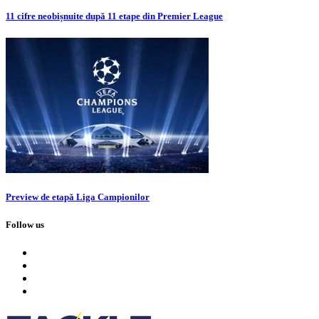
11 cifre neobișnuite după 11 etape din Premier League
Preview de etapă Liga Campionilor
Follow us