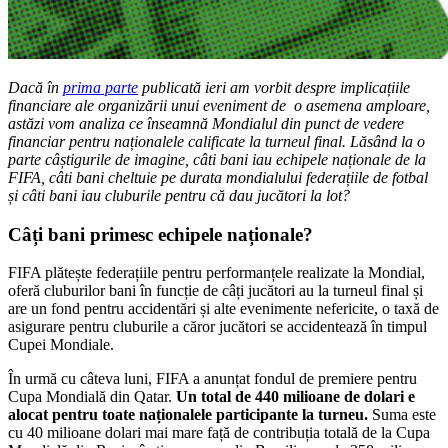
Dacă în
prima parte
publicată ieri am vorbit despre implicațiile
financiare ale organizării unui eveniment de o asemena amploare,
astăzi vom analiza ce înseamnă Mondialul din punct de vedere
financiar pentru naționalele calificate la turneul final. Lăsând la o
parte câștigurile de imagine, câti bani iau echipele naționale de la
FIFA, câti bani cheltuie pe durata mondialului federațiile de fotbal
și câti bani iau cluburile pentru că dau jucători la lot?
Câți bani primesc echipele naționale?
FIFA plătește federațiile pentru performanțele realizate la Mondial,
oferă cluburilor bani în funcție de câți jucători au la turneul final și
are un fond pentru accidentări și alte evenimente nefericite, o taxă de
asigurare pentru cluburile a căror jucători se accidentează în timpul
Cupei Mondiale.
În urmă cu câteva luni, FIFA a anunțat fondul de premiere pentru
Cupa Mondială din Qatar.
Un total de 440 milioane de dolari e
alocat pentru toate naționalele participante la turneu.
Suma este
cu 40 milioane dolari mai mare față de contribuția totală de la Cupa