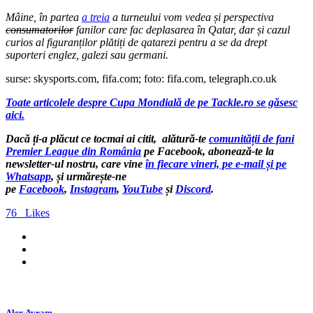
Mâine, în partea
a treia
a turneului vom vedea și perspectiva
consumatorilor
fanilor care fac deplasarea în Qatar, dar și cazul
curios al figuranților plătiți de qatarezi pentru a se da drept
suporteri englez, galezi sau germani.
surse: skysports.com, fifa.com; foto: fifa.com, telegraph.co.uk
Toate articolele despre Cupa Mondială de pe Tackle.ro se găsesc
aici.
Dacă ți-a plăcut ce tocmai ai citit, alătură-te
comunității de fani
Premier League din România
pe Facebook, abonează-te la
newsletter-ul nostru, care vine
în fiecare vineri, pe e-mail și pe
Whatsapp
, și urmărește-ne
pe
Facebook
,
Instagram
,
YouTube
și
Discord
.
76
Likes
Alex Avram