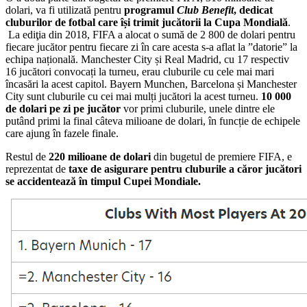
dolari, va fi utilizată pentru
programul
Club Benefit
, dedicat
cluburilor de fotbal care își trimit jucătorii la Cupa Mondială
.
La ediţia din 2018, FIFA a alocat o sumă de 2 800 de dolari pentru
fiecare jucător pentru fiecare zi în care acesta s-a aflat la ”datorie” la
echipa națională. Manchester City și Real Madrid, cu 17 respectiv
16 jucători convocați la turneu, erau cluburile cu cele mai mari
încasări la acest capitol. Bayern Munchen, Barcelona și Manchester
City sunt cluburile cu cei mai mulți jucători la acest turneu.
10 000
de dolari pe zi pe jucător
vor primi cluburile, unele dintre ele
putând primi la final câteva milioane de dolari, în funcție de echipele
care ajung în fazele finale.
Restul de
220 milioane de dolari
din bugetul de premiere FIFA, e
reprezentat de
taxe de asigurare pentru cluburile a căror jucători
se accidentează în timpul Cupei Mondiale.