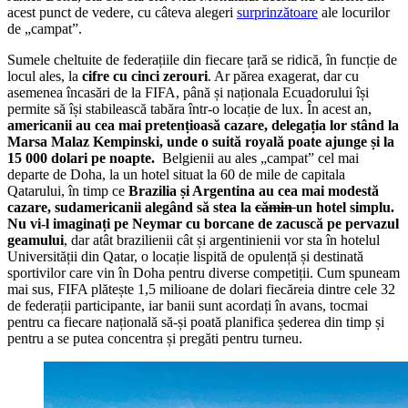
acest punct de vedere, cu câteva alegeri
surprinzătoare
ale locurilor
de „campat”.
Sumele cheltuite de federațiile din fiecare țară se ridică, în funcție de
locul ales, la
cifre cu cinci zerouri
. Ar părea exagerat, dar cu
asemenea încasări de la FIFA, până și naționala Ecuadorului își
permite să își stabilească tabăra într-o locație de lux. În acest an,
americanii au cea mai pretențioasă cazare, delegația lor stând la
Marsa Malaz Kempinski, unde o suită royală poate ajunge și la
15 000 dolari pe noapte.
Belgienii au ales „campat” cel mai
departe de Doha, la un hotel situat la 60 de mile de capitala
Qatarului, în timp ce
Brazilia și Argentina au cea mai modestă
cazare, sudamericanii alegând să stea la
cămin
un hotel simplu.
Nu vi-l imaginați pe Neymar cu borcane de zacuscă pe pervazul
geamului
, dar atât brazilienii cât și argentinienii vor sta în hotelul
Universității din Qatar, o locație lispită de opulență și destinată
sportivilor care vin în Doha pentru diverse competiții. Cum spuneam
mai sus, FIFA plătește 1,5 milioane de dolari fiecăreia dintre cele 32
de federații participante, iar banii sunt acordați în avans, tocmai
pentru ca fiecare națională să-și poată planifica șederea din timp și
pentru a se putea concentra și pregăti pentru turneu.