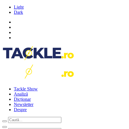
Light
Dark
Tackle Show
Analiză
Dicționar
Newsletter
Despre