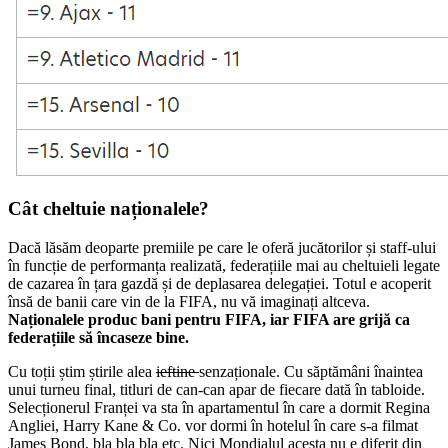
Cât cheltuie naționalele?
Dacă lăsăm deoparte premiile pe care le oferă jucătorilor și staff-ului
în funcție de performanța realizată, federațiile mai au cheltuieli legate
de cazarea în țara gazdă și de deplasarea delegației. Totul e acoperit
însă de banii care vin de la FIFA, nu vă imaginați altceva.
Naționalele produc bani pentru FIFA, iar FIFA are grijă ca
federațiile să încaseze bine.
Cu toții știm știrile alea
ieftine
senzaționale. Cu săptămâni înaintea
unui turneu final, titluri de can-can apar de fiecare dată în tabloide.
Selecționerul Franței va sta în apartamentul în care a dormit Regina
Angliei, Harry Kane & Co. vor dormi în hotelul în care s-a filmat
James Bond, bla bla bla etc. Nici Mondialul acesta nu e diferit din