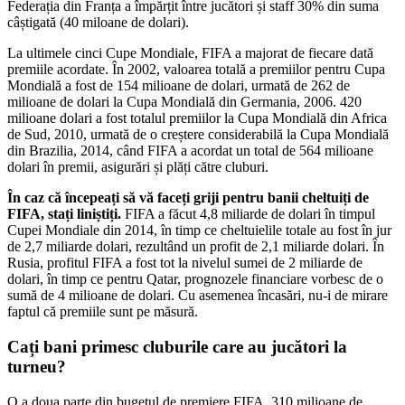
Federația din Franța a împărțit între jucători și staff 30% din suma
câștigată (40 miloane de dolari).
La ultimele cinci Cupe Mondiale, FIFA a majorat de fiecare dată
premiile acordate. În 2002, valoarea totală a premiilor pentru Cupa
Mondială a fost de 154 milioane de dolari, urmată de 262 de
milioane de dolari la Cupa Mondială din Germania, 2006. 420
milioane dolari a fost totalul premiilor la Cupa Mondială din Africa
de Sud, 2010, urmată de o creștere considerabilă la Cupa Mondială
din Brazilia, 2014, când FIFA a acordat un total de 564 milioane
dolari în premii, asigurări și plăți către cluburi.
În caz că începeați să vă faceți griji pentru banii cheltuiți de
FIFA, stați liniștiți.
FIFA a făcut 4,8 miliarde de dolari în timpul
Cupei Mondiale din 2014, în timp ce cheltuielile totale au fost în jur
de 2,7 miliarde dolari, rezultând un profit de 2,1 miliarde dolari. În
Rusia, profitul FIFA a fost tot la nivelul sumei de 2 miliarde de
dolari, în timp ce pentru Qatar, prognozele financiare vorbesc de o
sumă de 4 milioane de dolari. Cu asemenea încasări, nu-i de mirare
faptul că premiile sunt pe măsură.
Cați bani primesc cluburile care au jucători la
turneu?
O a doua parte din bugetul de premiere FIFA, 310 milioane de