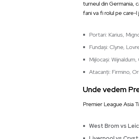
turneul din Germania, c
fani va fi rolul pe care-l
Portari: Karius, Mign
Fundași: Clyne, Lovr
Mijlocași: Wijnaldum
Atacanți: Firmino, Or
Unde vedem Pre
Premier League Asia Tr
West Brom vs Lei
Liverpool vs Cryst