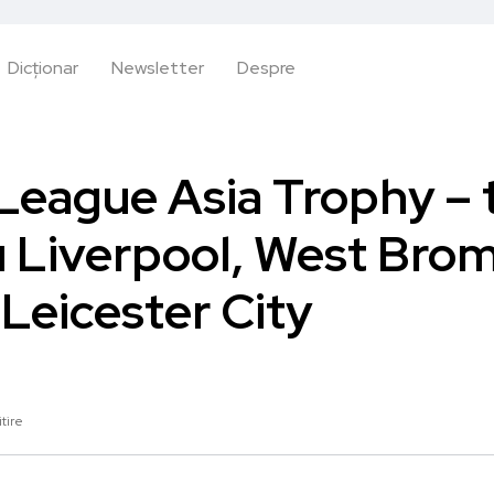
Dicționar
Newsletter
Despre
League Asia Trophy – 
u Liverpool, West Brom
 Leicester City
itire