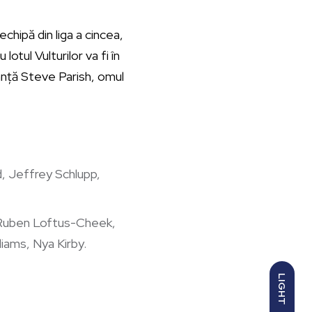
chipă din liga a cincea,
lotul Vulturilor va fi în
ranță Steve Parish, omul
, Jeffrey Schlupp,
, Ruben Loftus-Cheek,
iams, Nya Kirby.
LIGHT