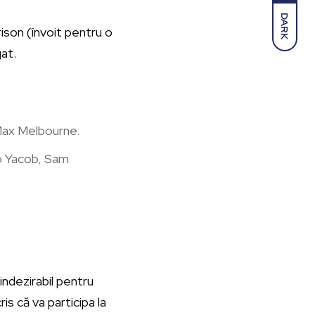
DARK
ison (învoit pentru o
at.
Max Melbourne.
io Yacob, Sam
indezirabil pentru
is că va participa la