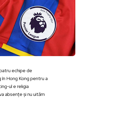
 patru echipe de
g în Hong Kong pentru a
ng-ul e religia
va absențe și nu uităm