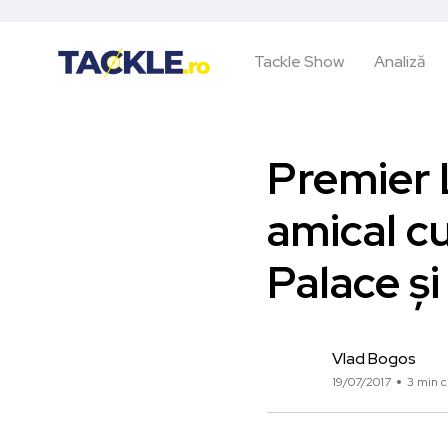
Tackle Show
Analiză
Premier 
amical c
Palace și
Vlad Bogos
19/07/2017
3 min c