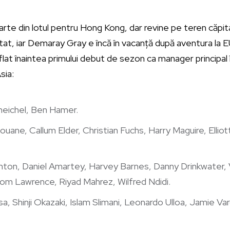
arte din lotul pentru Hong Kong, dar revine pe teren căpi
at, iar Demaray Gray e încă în vacanță după aventura la 
flat înaintea primului debut de sezon ca manager principal
sia:
meichel, Ben Hamer.
ouane, Callum Elder, Christian Fuchs, Harry Maguire, Elli
ighton, Daniel Amartey, Harvey Barnes, Danny Drinkwater,
om Lawrence, Riyad Mahrez, Wilfred Ndidi.
, Shinji Okazaki, Islam Slimani, Leonardo Ulloa, Jamie Var