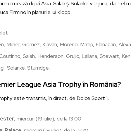
are urmează după Asia. Salah și Solanke vor juca, dar cel 
 juca Firmino în planurile lui Klopp.
olet
en, Milner, Gomez, Klavan, Moreno, Matip, Flanagan, Alex
, Coutinho, Salah, Henderson, Grujic, Lallana, Stewart, Ke
igi, Solanke, Sturridge.
mier League Asia Trophy în România?
ophy este transmis, în direct, de Dolce Sport 1.
cester
, miercuri (19 iulie), de la 13:00
al Palace
, miercuri (19 iulie), de la 15:30