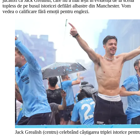
jucători ca Jack Grealish, care nu a mai ieșit în evidență de la scena
topless de pe busul istoricei defilări albastre din Manchester. Vom
vedea o calificare fără emoții pentru englezi.
Jack Grealish (centru) celebrând câștigarea triplei istorice pent