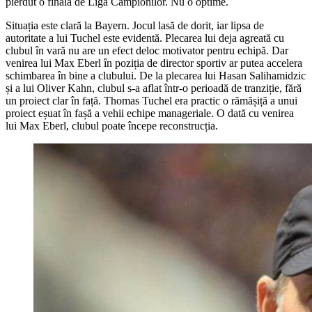
pierdut o finală de Liga Campionilor. Nu o optime.
Situația este clară la Bayern. Jocul lasă de dorit, iar lipsa de
autoritate a lui Tuchel este evidentă. Plecarea lui deja agreată cu
clubul în vară nu are un efect deloc motivator pentru echipă. Dar
venirea lui Max Eberl în poziția de director sportiv ar putea accelera
schimbarea în bine a clubului. De la plecarea lui Hasan Salihamidzic
și a lui Oliver Kahn, clubul s-a aflat într-o perioadă de tranziție, fără
un proiect clar în față. Thomas Tuchel era practic o rămășiță a unui
proiect eșuat în fașă a vehii echipe manageriale. O dată cu venirea
lui Max Eberl, clubul poate începe reconstrucția.