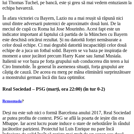
lui Thomas Tuchel, pe bancă, este și greu să mai vedem entuziasm la
echipa bavareză.
În afara victoriei cu Bayern, Lazio nu a mai reușit să răpună nici
unul dintre adversarii puternici de aproximativ două luni. De la
meciul de cupă cu Roma lui Jose Mourinho. Acest fapt este un
indicator important al faptului că partida de la München cu Bayern
este deschisă oricărui rezultat. Și nu datorită forței nemăsurate a
celor două echipe. Ci mai degrabă datorită incapacității celor două
echipe de a juca un fotbal solid. Bayern se va baza pe inspirația de
moment a unor jucători precum Harry Kane sau Jamal Musiala.
Italienii se vor baza pe forța grupului sub conducerea din teren a lui
Ciro Immobile. În general în asemenea situații, forța grupului are
câștig de cauză. De aceea eu merg pe mâna eliminării surprinzătoare
a monstrului german încă din faza optimilor.
Real Sociedad – PSG (marți, ora 22:00) (în tur 0-2)
Remontada
?
Deși nu este sub nici o formă Barcelona anului 2017, Real Sociedad
ar putea profita de context. PSG se află la poarta de ieșire din era
Mbappe. Iar acest lucru poate induce o stare de nehotărâre în rândul
jucătorilor parizieni. Proiectul lui Luis Enrique nu pare încă