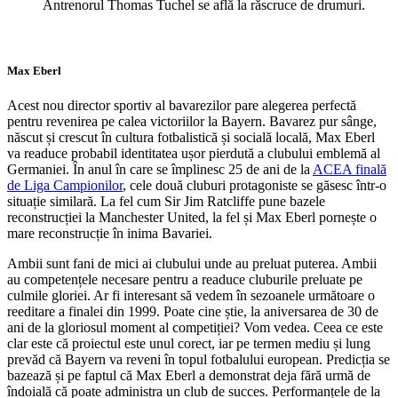
Antrenorul Thomas Tuchel se află la răscruce de drumuri.
Max Eberl
Acest nou director sportiv al bavarezilor pare alegerea perfectă
pentru revenirea pe calea victoriilor la Bayern. Bavarez pur sânge,
născut și crescut în cultura fotbalistică și socială locală, Max Eberl
va readuce probabil identitatea ușor pierdută a clubului emblemă al
Germaniei. În anul în care se împlinesc 25 de ani de la
ACEA finală
de Liga Campionilor
, cele două cluburi protagoniste se găsesc într-o
situație similară. La fel cum Sir Jim Ratcliffe pune bazele
reconstrucției la Manchester United, la fel și Max Eberl pornește o
mare reconstrucție în inima Bavariei.
Ambii sunt fani de mici ai clubului unde au preluat puterea. Ambii
au competențele necesare pentru a readuce cluburile preluate pe
culmile gloriei. Ar fi interesant să vedem în sezoanele următoare o
reeditare a finalei din 1999. Poate cine știe, la aniversarea de 30 de
ani de la gloriosul moment al competiției? Vom vedea. Ceea ce este
clar este că proiectul este unul corect, iar pe termen mediu și lung
prevăd că Bayern va reveni în topul fotbalului european. Predicția se
bazează și pe faptul că Max Eberl a demonstrat deja fără urmă de
îndoială că poate administra un club de succes. Performanțele de la