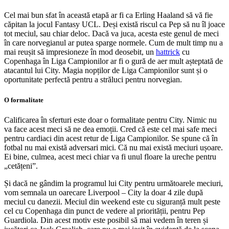
Cel mai bun sfat în această etapă ar fi ca Erling Haaland să vă fie
căpitan la jocul Fantasy UCL. Deși există riscul ca Pep să nu îl joace
tot meciul, sau chiar deloc. Dacă va juca, acesta este genul de meci
în care norvegianul ar putea sparge normele. Cum de mult timp nu a
mai reușit să impresioneze în mod deosebit, un
hattrick
cu
Copenhaga în Liga Campionilor ar fi o gură de aer mult așteptată de
atacantul lui City. Magia nopților de Liga Campionilor sunt și o
oportunitate perfectă pentru a străluci pentru norvegian.
O formalitate
Calificarea în sferturi este doar o formalitate pentru City. Nimic nu
va face acest meci să ne dea emoții. Cred că este cel mai safe meci
pentru cardiaci din acest retur de Liga Campionilor. Se spune că în
fotbal nu mai există adversari mici. Că nu mai există meciuri ușoare.
Ei bine, culmea, acest meci chiar va fi unul floare la ureche pentru
„cetățeni”.
Și dacă ne gândim la programul lui City pentru următoarele meciuri,
vom semnala un oarecare Liverpool – City la doar 4 zile după
meciul cu danezii. Meciul din weekend este cu siguranță mult peste
cel cu Copenhaga din punct de vedere al priorității, pentru Pep
Guardiola. Din acest motiv este posibil să mai vedem în teren și