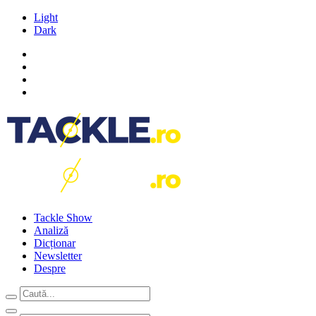
Light
Dark
Tackle Show
Analiză
Dicționar
Newsletter
Despre