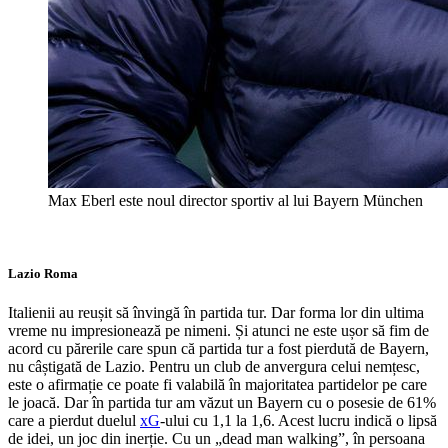
Max Eberl este noul director sportiv al lui Bayern München
Lazio Roma
Italienii au reușit să învingă în partida tur. Dar forma lor din ultima
vreme nu impresionează pe nimeni. Și atunci ne este ușor să fim de
acord cu părerile care spun că partida tur a fost pierdută de Bayern,
nu câștigată de Lazio. Pentru un club de anvergura celui nemțesc,
este o afirmație ce poate fi valabilă în majoritatea partidelor pe care
le joacă. Dar în partida tur am văzut un Bayern cu o posesie de 61%
care a pierdut duelul
xG
-ului cu 1,1 la 1,6. Acest lucru indică o lipsă
de idei, un joc din inerție. Cu un „dead man walking”, în persoana