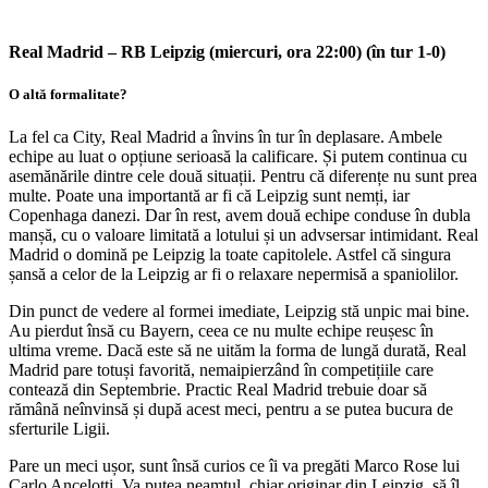
Real Madrid – RB Leipzig (miercuri, ora 22:00) (în tur 1-0)
O altă formalitate?
La fel ca City, Real Madrid a învins în tur în deplasare. Ambele
echipe au luat o opțiune serioasă la calificare. Și putem continua cu
asemănările dintre cele două situații. Pentru că diferențe nu sunt prea
multe. Poate una importantă ar fi că Leipzig sunt nemți, iar
Copenhaga danezi. Dar în rest, avem două echipe conduse în dubla
manșă, cu o valoare limitată a lotului și un advsersar intimidant. Real
Madrid o domină pe Leipzig la toate capitolele. Astfel că singura
șansă a celor de la Leipzig ar fi o relaxare nepermisă a spaniolilor.
Din punct de vedere al formei imediate, Leipzig stă unpic mai bine.
Au pierdut însă cu Bayern, ceea ce nu multe echipe reușesc în
ultima vreme. Dacă este să ne uităm la forma de lungă durată, Real
Madrid pare totuși favorită, nemaipierzând în competițiile care
contează din Septembrie. Practic Real Madrid trebuie doar să
rămână neînvinsă și după acest meci, pentru a se putea bucura de
sferturile Ligii.
Pare un meci ușor, sunt însă curios ce îi va pregăti Marco Rose lui
Carlo Ancelotti. Va putea neamțul, chiar originar din Leipzig, să îl