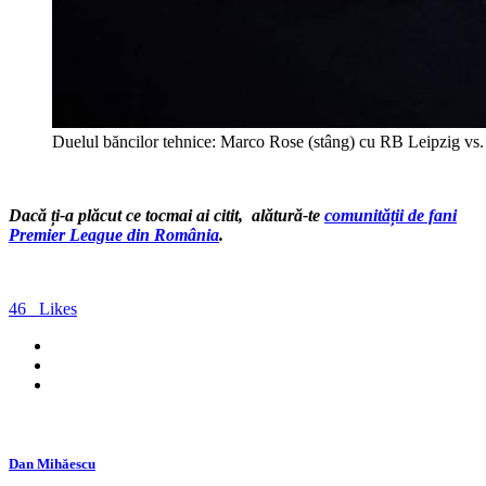
Duelul băncilor tehnice: Marco Rose (stâng) cu RB Leipzig vs.
Dacă ți-a plăcut ce tocmai ai citit, alătură-te
comunității de fani
Premier League din România
.
46
Likes
Dan Mihăescu