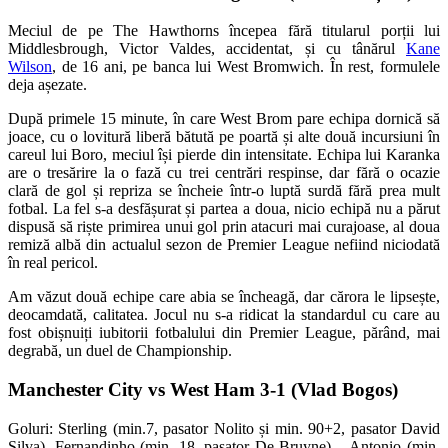
Meciul de pe The Hawthorns începea fără titularul porții lui
Middlesbrough, Victor Valdes, accidentat, și cu tânărul
Kane
Wilson
, de 16 ani, pe banca lui West Bromwich. În rest, formulele
deja așezate.
După primele 15 minute, în care West Brom pare echipa dornică să
joace, cu o lovitură liberă bătută pe poartă și alte două incursiuni în
careul lui Boro, meciul își pierde din intensitate. Echipa lui Karanka
are o tresărire la o fază cu trei centrări respinse, dar fără o ocazie
clară de gol și repriza se încheie într-o luptă surdă fără prea mult
fotbal. La fel s-a desfășurat și partea a doua, nicio echipă nu a părut
dispusă să riște primirea unui gol prin atacuri mai curajoase, al doua
remiză albă din actualul sezon de Premier League nefiind niciodată
în real pericol.
Am văzut două echipe care abia se încheagă, dar cărora le lipsește,
deocamdată, calitatea. Jocul nu s-a ridicat la standardul cu care au
fost obișnuiți iubitorii fotbalului din Premier League, părând, mai
degrabă, un duel de Championship.
Manchester City vs West Ham 3-1 (Vlad Bogos)
Goluri: Sterling (min.7, pasator Nolito și min. 90+2, pasator David
Silva), Fernandinho (min. 18, pasator De Bruyne) – Antonio (min.