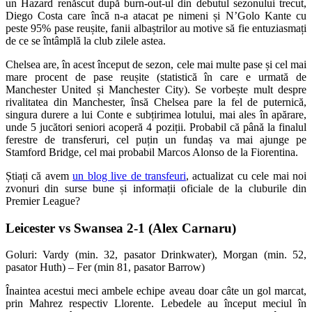
un Hazard renăscut după burn-out-ul din debutul sezonului trecut,
Diego Costa care încă n-a atacat pe nimeni și N’Golo Kante cu
peste 95% pase reușite, fanii albaștrilor au motive să fie entuziasmați
de ce se întâmplă la club zilele astea.
Chelsea are, în acest început de sezon, cele mai multe pase și cel mai
mare procent de pase reușite (statistică în care e urmată de
Manchester United și Manchester City). Se vorbește mult despre
rivalitatea din Manchester, însă Chelsea pare la fel de puternică,
singura durere a lui Conte e subțirimea lotului, mai ales în apărare,
unde 5 jucători seniori acoperă 4 poziții. Probabil că până la finalul
ferestre de transferuri, cel puțin un fundaș va mai ajunge pe
Stamford Bridge, cel mai probabil Marcos Alonso de la Fiorentina.
Știați că avem
un blog live de transfeuri
, actualizat cu cele mai noi
zvonuri din surse bune și informații oficiale de la cluburile din
Premier League?
Leicester vs Swansea 2-1 (Alex Carnaru)
Goluri: Vardy (min. 32, pasator Drinkwater), Morgan (min. 52,
pasator Huth) – Fer (min 81, pasator Barrow)
Înaintea acestui meci ambele echipe aveau doar câte un gol marcat,
prin Mahrez respectiv Llorente. Lebedele au început meciul în