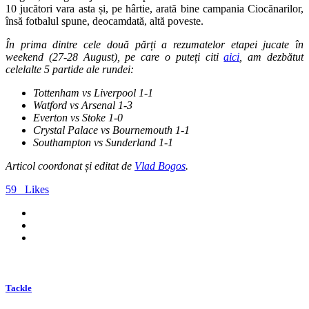
10 jucători vara asta și, pe hârtie, arată bine campania Ciocănarilor,
însă fotbalul spune, deocamdată, altă poveste.
În prima dintre cele două părți a rezumatelor etapei jucate în
weekend (27-28 August), pe care o puteți citi
aici
, am dezbătut
celelalte 5 partide ale rundei:
Tottenham vs Liverpool 1-1
Watford vs Arsenal 1-3
Everton vs Stoke 1-0
Crystal Palace vs Bournemouth 1-1
Southampton vs Sunderland 1-1
Articol coordonat și editat de
Vlad Bogos
.
59
Likes
Tackle