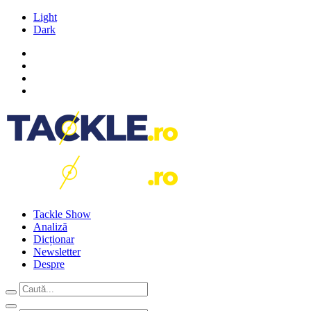
Light
Dark
Tackle Show
Analiză
Dicționar
Newsletter
Despre