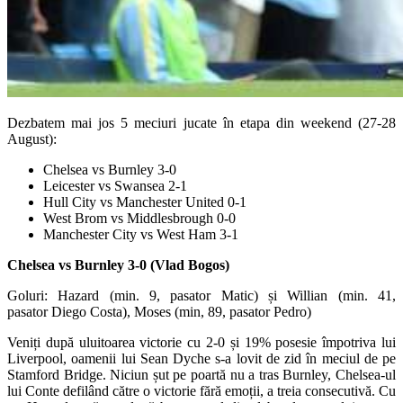
Dezbatem mai jos 5 meciuri jucate în etapa din weekend (27-28
August):
Chelsea vs Burnley 3-0
Leicester vs Swansea 2-1
Hull City vs Manchester United 0-1
West Brom vs Middlesbrough 0-0
Manchester City vs West Ham 3-1
Chelsea vs Burnley 3-0 (Vlad Bogos)
Goluri: Hazard (min. 9, pasator Matic) și Willian (min. 41,
pasator Diego Costa), Moses (min, 89, pasator Pedro)
Veniți după uluitoarea victorie cu 2-0 și 19% posesie împotriva lui
Liverpool, oamenii lui Sean Dyche s-a lovit de zid în meciul de pe
Stamford Bridge. Niciun șut pe poartă nu a tras Burnley, Chelsea-ul
lui Conte defilând către o victorie fără emoții, a treia consecutivă. Cu