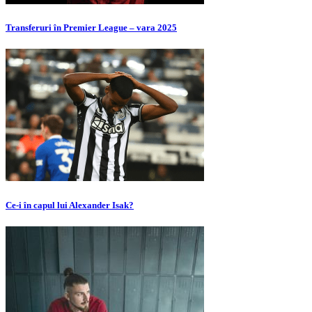
Transferuri în Premier League – vara 2025
Ce-i în capul lui Alexander Isak?