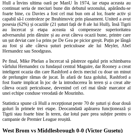
Hull a învins ultima oară pe ManU în 1974, iar etapa aceasta au
continuat seria de meciuri bune din debutul sezonului, apărându-se
foarte bine, cu Davies a fost cel mai bun om al lor, foarte activ și
capabil să-l controleze pe Ibrahimovic prin plasament. United a avut
posesia (62%) și ocaziile (21 șuturi față de 8 ale lui Hull), însă Tigrii
au încercat și etapa aceasta să compenseze superioritatea
adversarului prin dăruire și au avut câteva ocazii bune, printre care
un șut deviat care l-a prins pe De Gea pe picior greșit. Puțin pe lângă
au fost și alte câteva șuturi periculoase ale lui Meyler, Abel
Hernandez sau Snodgrass.
Pe final, Mike Phelan a încercat să păstreze egalul prin schimbarea
vârfului Hernandez cu fundașul central Maguire, dar Rooney a creat
inteligent ocazia din care Rashford a decis meciul cu doar un minut
de prelungire rămas de jucat. În afară de faza golului, Rashford a
fost foarte implicat în joc de la introducerea în teren și a creat alte
câteva ocazii periculoase, devenind cel cel mai tânăr marcator al
unei echipe conduse vreodată de Mourinho.
Statistica spune că Hull a recepționat peste 70 de șuturi și doar două
goluri în primele trei etape. Deocamdată apărarea funcționează și
Tigrii stau foarte bine în teren, dar lotul pare prea subțire pentru o
campanie de Premier League reușită.
West Brom vs Middlesbrough 0-0 (Victor Gușetu)