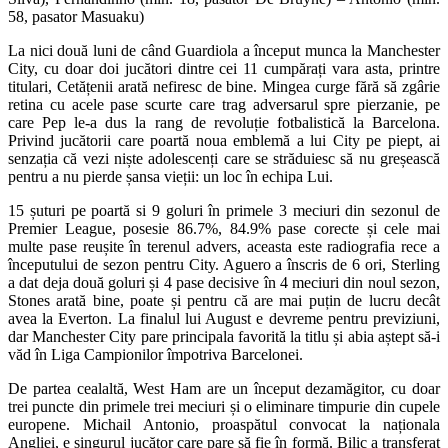
58, pasator Masuaku)
La nici două luni de când Guardiola a început munca la Manchester
City, cu doar doi jucători dintre cei 11 cumpărați vara asta, printre
titulari, Cetățenii arată nefiresc de bine. Mingea curge fără să zgârie
retina cu acele pase scurte care trag adversarul spre pierzanie, pe
care Pep le-a dus la rang de revoluție fotbalistică la Barcelona.
Privind jucătorii care poartă noua emblemă a lui City pe piept, ai
senzația că vezi niște adolescenți care se străduiesc să nu greșească
pentru a nu pierde șansa vieții: un loc în echipa Lui.
15 șuturi pe poartă si 9 goluri în primele 3 meciuri din sezonul de
Premier League, posesie 86.7%, 84.9% pase corecte și cele mai
multe pase reușite în terenul advers, aceasta este radiografia rece a
începutului de sezon pentru City. Aguero a înscris de 6 ori, Sterling
a dat deja două goluri și 4 pase decisive în 4 meciuri din noul sezon,
Stones arată bine, poate și pentru că are mai puțin de lucru decât
avea la Everton. La finalul lui August e devreme pentru previziuni,
dar Manchester City pare principala favorită la titlu și abia aștept să-i
văd în Liga Campionilor împotriva Barcelonei.
De partea cealaltă, West Ham are un început dezamăgitor, cu doar
trei puncte din primele trei meciuri și o eliminare timpurie din cupele
europene. Michail Antonio, proaspătul convocat la naționala
Angliei, e singurul jucător care pare să fie în formă. Bilic a transferat