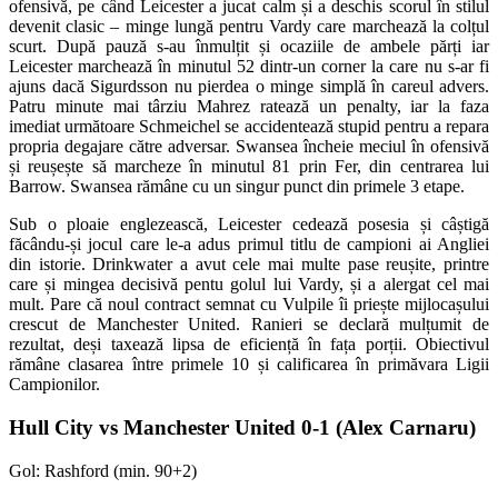
ofensivă, pe când Leicester a jucat calm și a deschis scorul în stilul
devenit clasic – minge lungă pentru Vardy care marchează la colțul
scurt. După pauză s-au înmulțit și ocaziile de ambele părți iar
Leicester marchează în minutul 52 dintr-un corner la care nu s-ar fi
ajuns dacă Sigurdsson nu pierdea o minge simplă în careul advers.
Patru minute mai târziu Mahrez ratează un penalty, iar la faza
imediat următoare Schmeichel se accidentează stupid pentru a repara
propria degajare către adversar. Swansea încheie meciul în ofensivă
și reușește să marcheze în minutul 81 prin Fer, din centrarea lui
Barrow. Swansea rămâne cu un singur punct din primele 3 etape.
Sub o ploaie englezească, Leicester cedează posesia și câștigă
făcându-și jocul care le-a adus primul titlu de campioni ai Angliei
din istorie. Drinkwater a avut cele mai multe pase reușite, printre
care și mingea decisivă pentu golul lui Vardy, și a alergat cel mai
mult. Pare că noul contract semnat cu Vulpile îi priește mijlocașului
crescut de Manchester United. Ranieri se declară mulțumit de
rezultat, deși taxează lipsa de eficiență în fața porții. Obiectivul
rămâne clasarea între primele 10 și calificarea în primăvara Ligii
Campionilor.
Hull City vs Manchester United 0-1 (Alex Carnaru)
Gol: Rashford (min. 90+2)